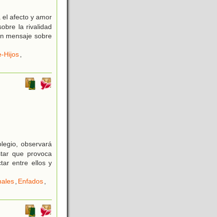
 el afecto y amor
obre la rivalidad
un mensaje sobre
-Hijos
,
legio, observará
star que provoca
ar entre ellos y
nales
,
Enfados
,