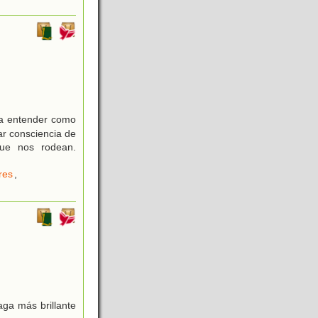
 a entender como
ar consciencia de
que nos rodean.
res
,
ga más brillante