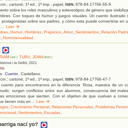
cm.; cartoné; 1ª ed., 1ª imp.; papel;
978-84-17766-55-9
ISBN:
nto sobre los roles masculinos y estereotipos de género que visibiliza
mbres. Con toques de humor y juegos visuales. Un cuento ilustrado s
s protagonistas sobre sus padres, y cómo esta puede convertirse en 
d
...
Leer
dres
,
Humor
,
Hombres
,
Prejuicios
,
Amor
,
Sentimientos
,
Relación Padre
s
,
Homosexualidad
.
ÍRIAM
TURU, JOAN
(aut.)
(ilust.)
Vilanova i la Geltrú, 2021
ita
os.
Cuento
. Castellano.
cm.; cartoné; 1ª ed., 1ª imp.; papel;
978-84-17766-47-7
ISBN:
 cuento para encontrarnos en la diferencia. Rosa, maestra de un co
udo, surgen conflictos entre sus alumnos, consecuencia del male
las emociones que sienten. Con el objetivo de que vuelvan a conect
ue tienen más en
...
Leer
egos
,
Crecimiento Personal
,
Relaciones Personales
,
Problemas Perso
mocional
,
Sentimientos
,
Escuelas
.
arriga nací yo?