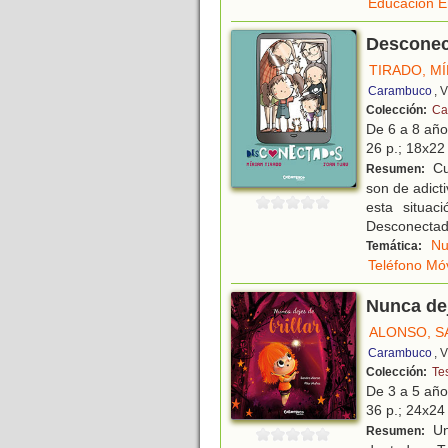
Educación E
Desconec
TIRADO, M
Carambuco
, 
Colección:
Cal
De 6 a 8 añ
26 p.; 18x22 
Cu
Resumen:
son de adict
esta situa
Desconectad
Nu
Temática:
Teléfono Móv
Nunca dej
ALONSO, 
Carambuco
, 
Colección:
Te
De 3 a 5 añ
36 p.; 24x24 
Un
Resumen: