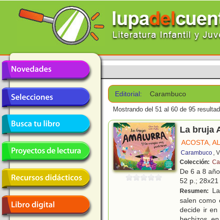
Editorial:
Carambuco
Mostrando del 51 al 60 de 95 resulta
La bruja 
ACOSTA, AL
Carambuco
, 
Colección:
Ca
De 6 a 8 añ
52 p.; 28x21 
La 
Resumen:
salen como e
decide ir e
hechizos, en