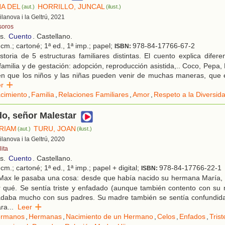
NA DEL
HORRILLO, JUNCAL
(aut.)
(ilust.)
Vilanova i la Geltrú, 2021
soros
os.
Cuento
. Castellano.
cm.; cartoné; 1ª ed., 1ª imp.; papel;
978-84-17766-67-2
ISBN:
toria de 5 estructuras familiares distintas. El cuento explica dife
familia y de gestación: adopción, reproducción asistida,.. Coco, Pepa, 
en que los niños y las niñas pueden venir de muchas maneras, que 
eer
cimiento
,
Familia
,
Relaciones Familiares
,
Amor
,
Respeto a la Diversid
o, señor Malestar
ÍRIAM
TURU, JOAN
(aut.)
(ilust.)
Vilanova i la Geltrú, 2020
ita
os.
Cuento
. Castellano.
cm.; cartoné; 1ª ed., 1ª imp.; papel + digital;
978-84-17766-22-1
ISBN:
Max le pasaba una cosa: desde que había nacido su hermana María, 
r qué. Se sentía triste y enfadado (aunque también contento con su
adaba mucho con sus padres. Su madre también se sentía confundida:
ara
...
Leer
rmanos
,
Hermanas
,
Nacimiento de un Hermano
,
Celos
,
Enfados
,
Tris