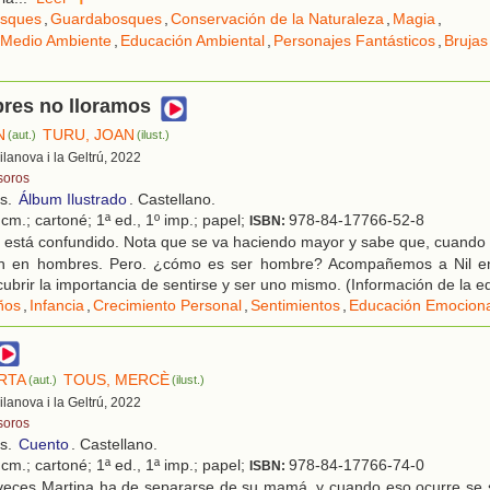
sques
,
Guardabosques
,
Conservación de la Naturaleza
,
Magia
,
 Medio Ambiente
,
Educación Ambiental
,
Personajes Fantásticos
,
Brujas
res no lloramos
N
TURU, JOAN
(aut.)
(ilust.)
Vilanova i la Geltrú, 2022
soros
os.
Álbum Ilustrado
. Castellano.
cm.; cartoné; 1ª ed., 1º imp.; papel;
978-84-17766-52-8
ISBN:
 está confundido. Nota que se va haciendo mayor y sabe que, cuando 
en en hombres. Pero. ¿cómo es ser hombre? Acompañemos a Nil en
ubrir la importancia de sentirse y ser uno mismo. (Información de la edi
ños
,
Infancia
,
Crecimiento Personal
,
Sentimientos
,
Educación Emociona
RTA
TOUS, MERCÈ
(aut.)
(ilust.)
Vilanova i la Geltrú, 2022
soros
os.
Cuento
. Castellano.
cm.; cartoné; 1ª ed., 1ª imp.; papel;
978-84-17766-74-0
ISBN:
veces Martina ha de separarse de su mamá, y cuando eso ocurre se si