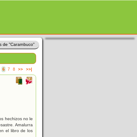
os de "Carambuco"
6
7
8
>>
>>|
os hechizos no le
sastre. Amalurra
 el libro de los