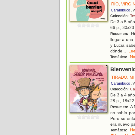
RÍO, VIRGI
Carambuco
, 
Colección:
Te
De 3 a 5 añ
66 p.; 30x23 
His
Resumen:
llegar a una 
y Lucía sab
dónde
...
L
Na
Temática:
Bienvenid
TIRADO, M
Carambuco
, 
Colección:
Cal
De 3 a 4 añ
28 p.; 18x22 
A 
Resumen:
no sabía po
Pero se enf
era nuevo p
He
Temática: