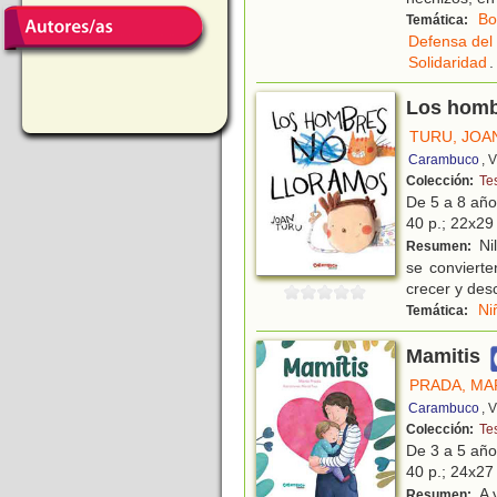
Bo
Temática:
Defensa del
Solidaridad
.
Los homb
TURU, JOA
Carambuco
, 
Colección:
Te
De 5 a 8 añ
40 p.; 22x29 
Nil
Resumen:
se conviert
crecer y desc
Ni
Temática:
Mamitis
PRADA, MA
Carambuco
, 
Colección:
Te
De 3 a 5 añ
40 p.; 24x27 
A 
Resumen: