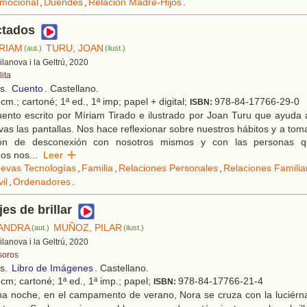
mocional
,
Duendes
,
Relación Madre-Hijos
.
tados
ÍRIAM
TURU, JOAN
(aut.)
(ilust.)
Vilanova i la Geltrú, 2020
ita
os.
Cuento
. Castellano.
cm.; cartoné; 1ª ed., 1ª imp; papel + digital;
978-84-17766-29-0
ISBN:
ento escrito por Míriam Tirado e ilustrado por Joan Turu que ayuda
ivas las pantallas. Nos hace reflexionar sobre nuestros hábitos y a tom
ción de desconexión con nosotros mismos y con las personas 
os nos
...
Leer
evas Tecnologías
,
Familia
,
Relaciones Personales
,
Relaciones Familia
il
,
Ordenadores
.
es de brillar
SANDRA
MUÑOZ, PILAR
(aut.)
(ilust.)
Vilanova i la Geltrú, 2020
soros
os.
Libro de Imágenes
. Castellano.
cm; cartoné; 1ª ed., 1ª imp.; papel;
978-84-17766-21-4
ISBN:
a noche, en el campamento de verano, Nora se cruza con la luciérna