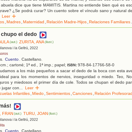
 abuela dice que tiene MAMITIS. Martina no entiende bien qué es es
rave? ¿Se podrá curar? Un cuento sobre el vínculo sano y natural d
Leer
jos
,
Madres
,
Maternidad
,
Relación Madre-Hijos
,
Relaciones Familiares
.
 chupo el dedo
AULA
ZURITA, ANA
(aut.)
(ilust.)
Vilanova i la Geltrú, 2022
soros
os.
Cuento
. Castellano.
cm.; cartoné; 1ª ed., 1ª imp.; papel;
978-84-17766-58-0
ISBN:
udamos a los más pequeños a sacar el dedo de la boca con esta aven
 ideal para los momentos de nervios, inseguridad o miedo. Teo, No
guros y miedosos el primer día de cole. Todos se chupan el dedo par
 jugar con
...
Leer
cuelas Infantiles
,
Miedo
,
Sentimientos
,
Canciones
,
Relación Profesor
 más!
, FRAN
TURU, JOAN
(aut.)
(ilust.)
Vilanova i la Geltrú, 2022
ita
os.
Cuento
. Castellano.