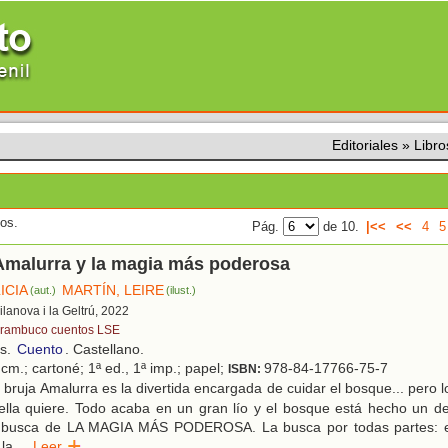
Editoriales
»
Libr
dos.
Pág.
de 10.
|<<
<<
4
5
Amalurra y la magia más poderosa
ICIA
MARTÍN, LEIRE
(aut.)
(ilust.)
Vilanova i la Geltrú, 2022
rambuco cuentos LSE
os.
Cuento
. Castellano.
cm.; cartoné; 1ª ed., 1ª imp.; papel;
978-84-17766-75-7
ISBN:
bruja Amalurra es la divertida encargada de cuidar el bosque... pero l
lla quiere. Todo acaba en un gran lío y el bosque está hecho un de
n busca de LA MAGIA MÁS PODEROSA. La busca por todas partes: en
 la
...
Leer