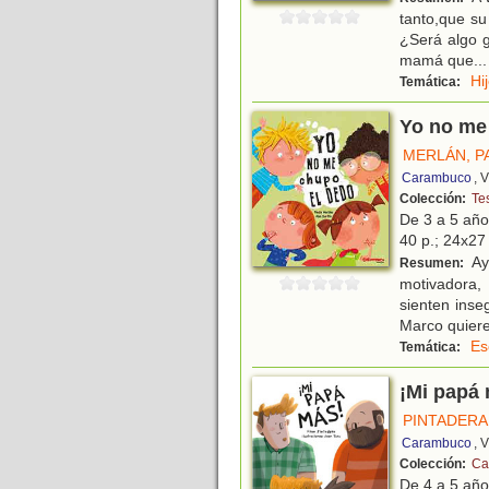
tanto,que su
¿Será algo g
mamá que
...
Hi
Temática:
Yo no me
MERLÁN, P
Carambuco
, 
Colección:
Te
De 3 a 5 añ
40 p.; 24x27 
Ay
Resumen:
motivadora,
sienten inse
Marco quiere
Es
Temática:
¡Mi papá
PINTADERA
Carambuco
, 
Colección:
Cal
De 4 a 5 añ