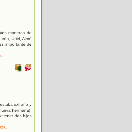
rentes maneras de
León, Uriel, Aimé
es importante de
ad
.
estaba extraño y
 nueva hermana).
 tener dos hijos
teza
,