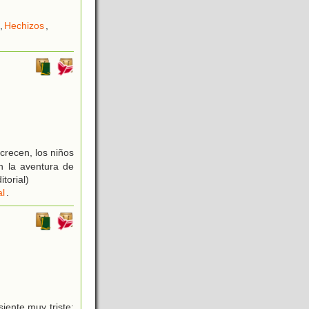
,
Hechizos
,
crecen, los niños
 la aventura de
torial)
l
.
ente muy triste: