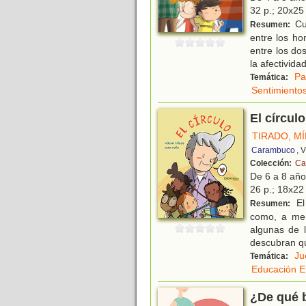
32 p.; 20x25 
Cue
Resumen:
entre los ho
entre los do
la afectivida
Pa
Temática:
Sentimiento
El círculo
TIRADO, M
Carambuco
, 
Colección:
Cal
De 6 a 8 añ
26 p.; 18x22 
El
Resumen:
como, a men
algunas de 
descubran q
Ju
Temática:
Educación E
¿De qué b