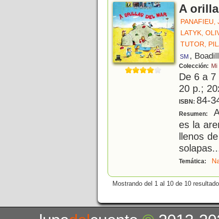
A orill
PANAFIEU,
LATYK, OLI
TUTOR, PI
, Boadil
SM
Colección:
Mi
De 6 a 7
20 p.; 20
84-3
ISBN:
Av
Resumen:
es la ar
llenos d
solapas..
Na
Temática:
Mostrando del 1 al 10 de 10 resultado