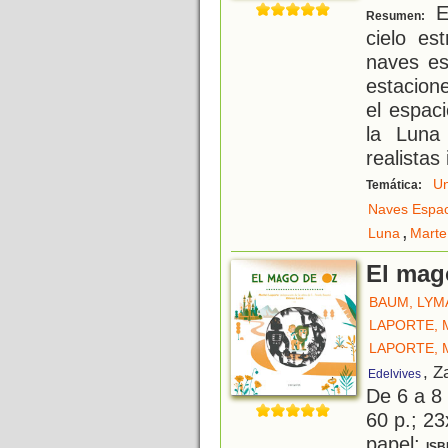
Es
Resumen:
cielo est
naves es
estacione
el espaci
la Luna
realistas 
Un
Temática:
Naves Espac
,
Luna
Marte
El mag
BAUM, LYM
LAPORTE, 
LAPORTE, 
, Z
Edelvives
De 6 a 8
60 p.; 23
papel;
ISB