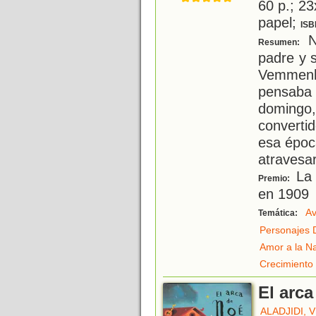
60 p.; 23
papel;
ISB
Ni
Resumen:
padre y 
Vemmen
pensaba 
domingo,
converti
esa époc
atravesar
La 
Premio:
en 1909
Av
Temática:
Personajes 
Amor a la N
Crecimiento
El arc
ALADJIDI, 