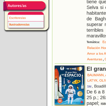
tiene qu
Selva si
habitante
de Baghe
Escritores/as
superar 
Ilustradores/as
terribl
maravill
Ec
Temática:
Relación Ho
Amor a los 
,
Aventuras
El gran
BAUMANN, 
LATYK, OLI
, Boadil
SM
De 6 a 8
25 p.; 26
papel;
ISB