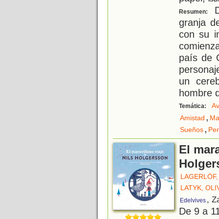
D
Resumen:
granja d
con su i
comienza 
país de 
personaj
un cere
hombre 
Av
Temática:
,
Amistad
Ma
,
Sueños
Per
El mara
Holger
LAGERLÖF,
LATYK, OLI
, Z
Edelvives
De 9 a 1