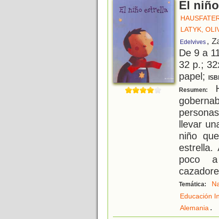
El niño
HAUSFATER
LATYK, OLI
, Z
Edelvives
De 9 a 1
32 p.; 32
papel;
ISB
H
Resumen:
gobernab
personas
llevar un
niño que
estrella.
poco a
cazadore
N
Temática:
Educación In
.
Alemania