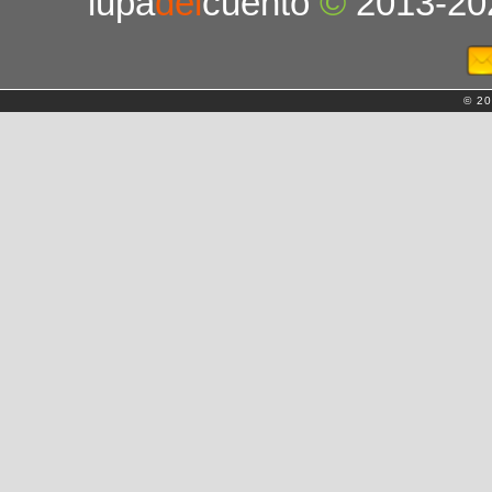
lupa
del
cuento
©
2013-20
© 20