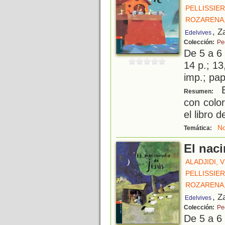
PELLISSIER
ROZARENA,
, Z
Edelvives
Colección:
Pe
De 5 a 6
14 p.; 13
imp.; pa
B
Resumen:
con colo
el libro 
N
Temática:
El nac
ALADJIDI, 
PELLISSIER
ROZARENA,
, Z
Edelvives
Colección:
Pe
De 5 a 6