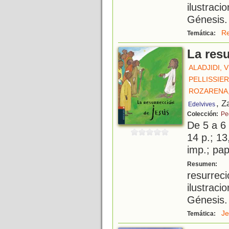
ilustrac
Génesis.
Re
Temática:
La res
ALADJIDI, 
PELLISSIER
ROZARENA,
, Z
Edelvives
Colección:
Pe
De 5 a 6
14 p.; 13
imp.; pa
B
Resumen:
resurre
ilustrac
Génesis.
Je
Temática: