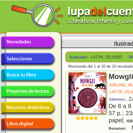
Ilustra
Ilustrador:
LATYK, OLIVIER
W
Mostrando del 1 al 10 de 10 resultado
Mowgli
KIPLING, 
LATYK, OLI
, Z
Edelvives
De 6 a 8
57 p.; 23
papel;
ISB
M
Resumen: