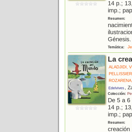
14 p.; 13
imp.; pa
B
Resumen:
nacimie
ilustrac
Génesis.
Je
Temática:
La cre
ALADJIDI, 
PELLISSIER
ROZARENA,
, Z
Edelvives
Colección:
Pe
De 5 a 6
14 p.; 13
imp.; pa
B
Resumen:
creaci