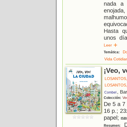
nada a 
enojad
malhumor
equivoc
Hasta q
unos dí
Leer
Do
Temática:
Vida Cotidia
¡Veo, v
LOSANTOS,
LOSANTOS,
, Ba
Combel
Colección:
Ve
De 5 a 7
16 p.; 23
papel;
ISB
D
Resumen: