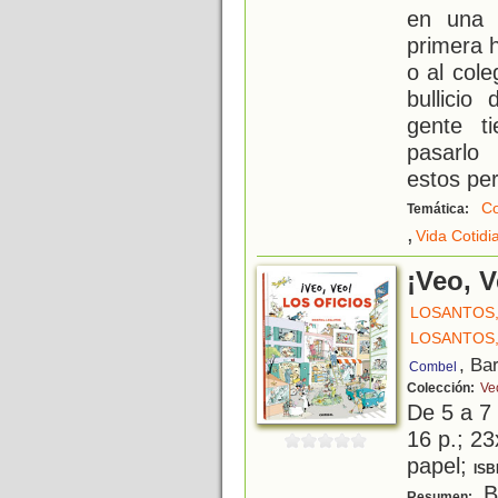
en una 
primera h
o al col
bullicio
gente t
pasarlo
estos pe
Co
Temática:
,
Vida Cotidi
¡Veo, V
LOSANTOS,
LOSANTOS,
, Ba
Combel
Colección:
Ve
De 5 a 7
16 p.; 23
papel;
ISB
Bo
Resumen: