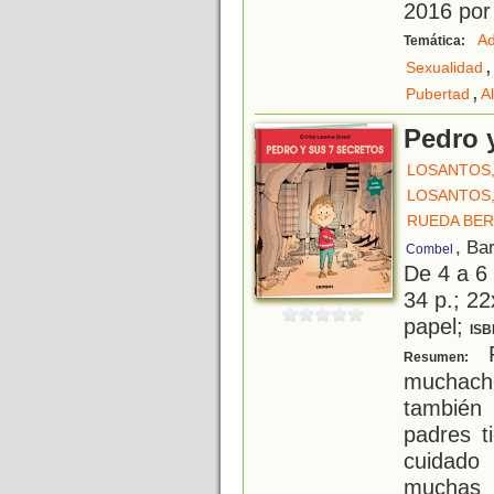
2016 por 
Ad
Temática:
,
Sexualidad
,
Pubertad
A
Pedro 
LOSANTOS,
LOSANTOS,
RUEDA BER
, Ba
Combel
De 4 a 6
34 p.; 22
papel;
ISB
P
Resumen:
muchacho
también
padres t
cuidado
muchas