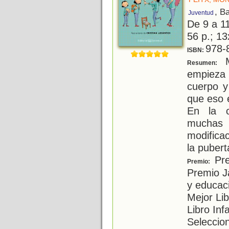
, B
Juventud
De 9 a 1
56 p.; 13
978-
ISBN:
M
Resumen:
empieza
cuerpo y
que eso 
En la c
muchas
modifica
la pubert
Pre
Premio:
Premio J
y educaci
Mejor Li
Libro Inf
Seleccion