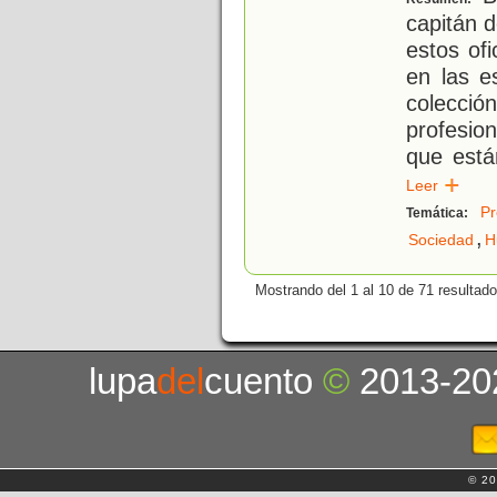
capitán d
estos of
en las e
colecció
profesio
que est
Leer
Pr
Temática:
,
Sociedad
H
Mostrando del 1 al 10 de 71 resultado
lupa
del
cuento
©
2013-20
© 20