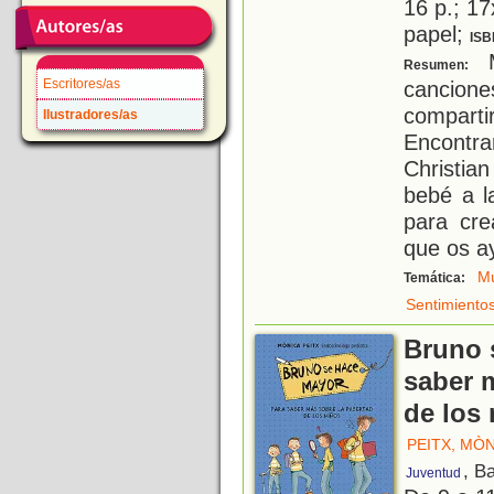
16 p.; 17
papel;
ISB
M
Resumen:
Escritores/as
cancion
compar
Ilustradores/as
Encontr
Christia
bebé a l
para cr
que os ay
Mú
Temática:
Sentimiento
Bruno 
saber 
de los
PEITX, MÒ
, B
Juventud