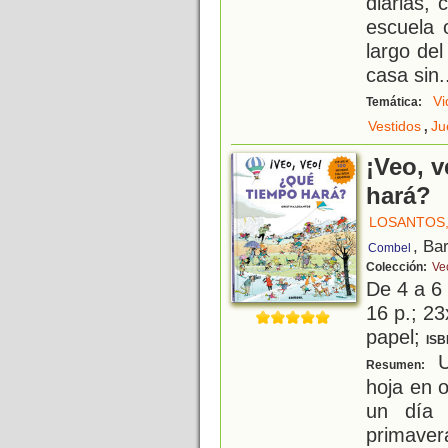
diarias, 
escuela 
largo del
casa sin
.
Vi
Temática:
,
Vestidos
Ju
¡Veo, 
hará?
LOSANTOS,
, Ba
Combel
Colección:
Ve
De 4 a 6
16 p.; 23
papel;
ISB
U
Resumen:
hoja en o
un día 
primaver