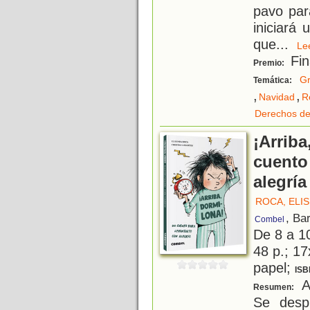
pavo par
iniciará 
que
...
L
Fin
Premio:
Gr
Temática:
,
,
Navidad
R
Derechos de
¡Arriba
cuento
alegría
ROCA, ELI
, Ba
Combel
De 8 a 1
48 p.; 17
papel;
ISB
A
Resumen:
Se desp