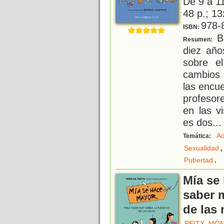
De 9 a 1
48 p.; 13
978-
ISBN:
Br
Resumen:
diez año
sobre e
cambios 
las encue
profesor
en las v
es dos
...
Ad
Temática:
,
Sexualidad
.
Pubertad
Mía se
saber 
de las 
PEITX, MÒ