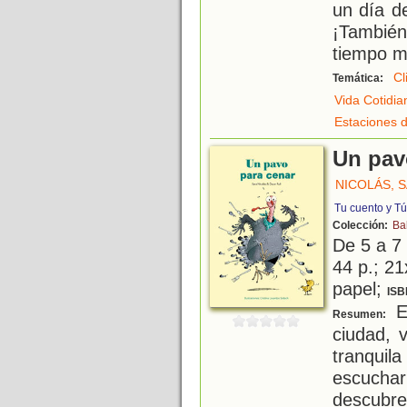
un día d
¡También
tiempo m
Cl
Temática:
Vida Cotidia
Estaciones d
Un pav
NICOLÁS, 
Tu cuento y Tú
Colección:
Ba
De 5 a 7
44 p.; 21
papel;
ISB
En
Resumen:
ciudad, v
tranquil
escucha
descubre