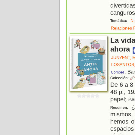
divertid
canguros
Ni
Temática:
Relaciones F
La vida
ahora
JUNYENT, 
LOSANTOS,
, Ba
Combel
Colección:
¿P
De 6 a 8
48 p.; 19
papel;
ISB
¿
Resumen:
mismos a
hemos or
espacios