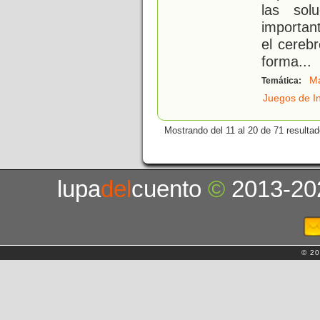
las sol
importan
el cereb
forma
...
Ma
Temática:
Juegos de I
Mostrando del 11 al 20 de 71 resultad
lupa
del
cuento
©
2013-20
© 20