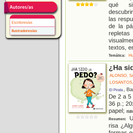
qué si
descubrir
las respu
Escritores/as
de la pá
Ilustradores/as
repleta
visualme
textos, e
H
Temática:
¿Ha si
ALONSO, 
LOSANTOS,
, Ba
El Pirata
De 2 a 5
36 p.; 20
papel;
ISB
Un
Resumen:
risa ¿Al
formas e