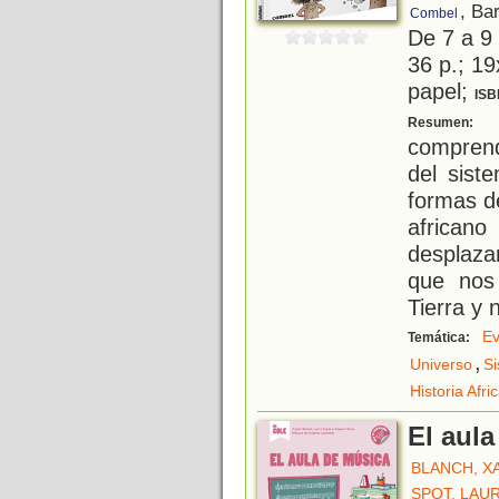
, Ba
Combel
De 7 a 9
36 p.; 19
papel;
ISB
E
Resumen:
comprend
del siste
formas de
african
desplazam
que nos 
Tierra y 
Ev
Temática:
,
Universo
Si
Historia Afri
El aul
BLANCH, X
SPOT, LAU