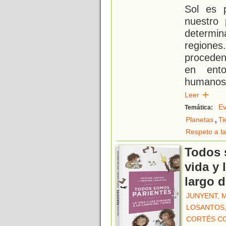
Sol es 
nuestro 
determi
region
proceden
en ento
humanos
Leer
Ev
Temática:
,
Planetas
Ti
Respeto a la
Todos 
vida y
largo d
JUNYENT, 
LOSANTOS,
CORTÉS CO