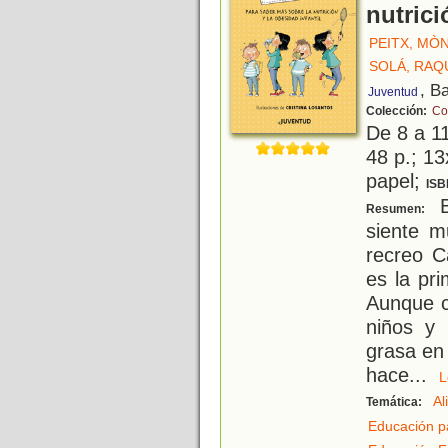
nutrici
PEITX, MÒ
SOLÁ, RAQ
, B
Juventud
Colección:
Co
De 8 a 1
48 p.; 13
papel;
ISB
B
Resumen:
siente m
recreo C
es la pr
Aunque 
niños y 
grasa en 
hace
...
Al
Temática:
Educación p