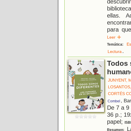
descubrir
bibliote
ellas. 
encontra
para que
Leer
Es
Temática:
.
Lectura
Todos 
humano
JUNYENT, 
LOSANTOS,
CORTÉS CO
, Ba
Combel
De 7 a 9
36 p.; 19
papel;
ISB
La
Resumen: