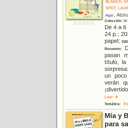
BLANCH, X
SPOT, LAU
, Alzir
Algar
Colección:
Mi
De 4 a 6
24 p.; 20
papel;
ISB
Da
Resumen:
pasan m
título, 
sorpresa
un poco 
verán q
¡divertid
Leer
Es
Temática:
Mía y 
para s