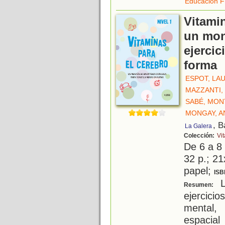
Educación F
Vitamin
un mon
ejercic
forma
ESPOT, LA
MAZZANTI,
SABÉ, MON
MONGAY, A
, B
La Galera
Colección:
Vi
De 6 a 8
32 p.; 21
papel;
ISB
L
Resumen:
ejercici
mental,
espacial