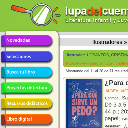
Ilustradores
Ilustrador:
LOSANTOS, CRISTIN
https://www.instagram.com/cristin
Mostrando del 11 al 20 de 71 resultad
¿Para 
ALDEA, VÍ
, S
Corimbo
De 3 a 5
44 p.; 20
papel;
ISB
¿A
Resumen: