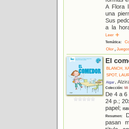
A Flora 
una pier
Sus pedo
a la hor
Leer
Co
Temática:
,
Olor
Juego
El com
BLANCH, X
SPOT, LAU
, Alzir
Algar
Colección:
Mi
De 4 a 6
24 p.; 20
papel;
ISB
Da
Resumen:
pasan m