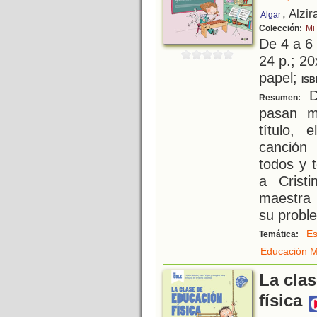
, Alzir
Algar
Colección:
Mi
De 4 a 6
24 p.; 20
papel;
ISB
Da
Resumen:
pasan m
título,
canción 
todos y 
a Crist
maestra 
su probl
Es
Temática:
Educación M
La cla
física