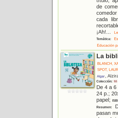
título, 
de comer
comedor 
cada lib
recortab
¡Ah!
...
L
Es
Temática:
Educación p
La bibl
BLANCH, X
SPOT, LAU
, Alzir
Algar
Colección:
Mi
De 4 a 6
24 p.; 20
papel;
ISB
Da
Resumen:
pasan muy