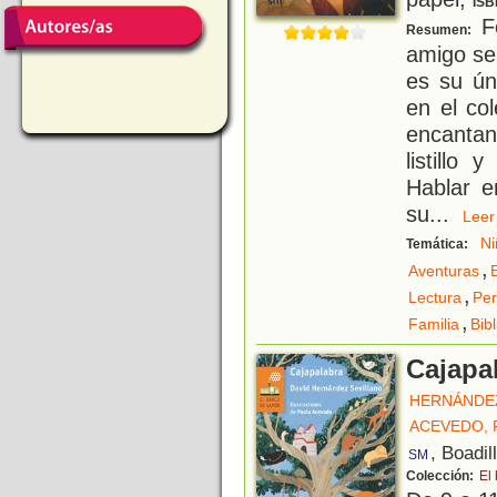
ISB
Fe
Resumen:
amigo se
es su ún
en el co
encantan 
listillo
Hablar e
su
...
Le
Ni
Temática:
,
Aventuras
,
Lectura
Per
,
Familia
Bib
Cajapa
HERNÁNDEZ
ACEVEDO, 
, Boadil
SM
Colección:
El