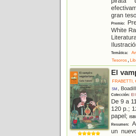
pirata
efectiva
gran tes
Pre
Premio:
White Ra
Literatu
Ilustraci
Am
Temática:
,
Tesoros
Lib
El vam
FRABETTI,
, Boadil
SM
Colección:
El
De 9 a 1
120 p.; 1
papel;
ISB
A 
Resumen:
un nuevo