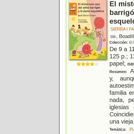
El mist
barrig
esquel
SIERRA I F
, Boadil
SM
Colección:
El
De 9 a 1
125 p.; 1
papel;
ISB
A 
Resumen:
y, aunq
autoest
familia 
nada, p
iglesia
Coincidie
una vieja
Pu
Temática: