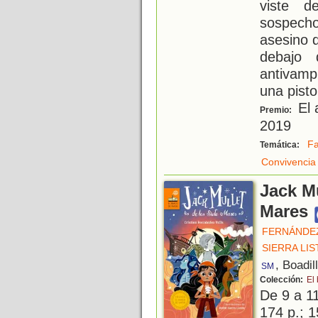
viste d
sospech
asesino 
debajo
antivamp
una pisto
El 
Premio:
2019
Fa
Temática:
Convivencia
Jack Mu
Mares
FERNÁNDEZ
SIERRA LIS
, Boadil
SM
Colección:
El
De 9 a 1
174 p.; 1