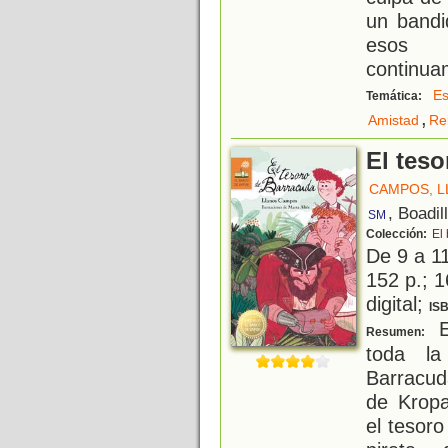
un bandi
esos 
continua
Es
Temática:
,
Amistad
Re
El tes
CAMPOS, 
, Boadil
SM
Colección:
El
De 9 a 1
152 p.; 1
digital;
IS
E
Resumen:
toda la
Barracuda
de Kropa
el tesor