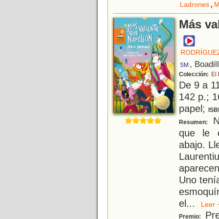
,
Ladrones
M
Más va
RODRÍGUEZ
, Boadil
SM
Colección:
El
De 9 a 1
142 p.; 1
papel;
ISB
Ni
Resumen:
que le 
abajo. Ll
Laurent
aparecen
Uno tení
esmoquín
el
...
Lee
Pre
Premio: