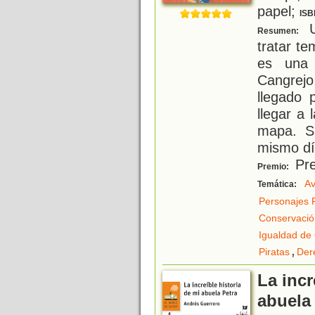
papel;
ISB
U
Resumen:
tratar te
es una 
Cangrejo
llegado 
llegar a 
mapa. S
mismo d
Pre
Premio:
Av
Temática:
Personajes 
Conservació
Igualdad de
,
Piratas
Der
La incr
abuela 