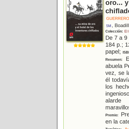
oro... 
chifla
GUERRERO
, Boadil
SM
Colección:
El
De 7 a 9
184 p.; 1
papel;
ISB
Es
Resumen:
abuela Pe
vez, se 
él todav
los hech
ingenios
alard
maravill
Pre
Premio:
en la cat