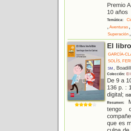
Premio A
10 años
Ci
Temática:
,
,
Aventuras
,
Superación
El libr
GARCÍA-CL
SOLÍS, FE
, Boadil
SM
Colección:
El
De 9 a 1
136 p. : 
digital;
IS
M
Resumen:
tengo 
compañer
que es m
culpa de