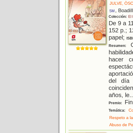
JULVE, ÒS
, Boadil
SM
Colección:
El
De 9 a 1
152 p.; 1
papel;
ISB
C
Resumen:
habilida
hacer c
espectá
aportació
del día
coincide
años, le
..
Fin
Premio:
C
Temática:
Respeto a la
Abuso de P