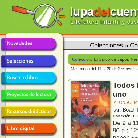
Colecciones
»
Co
Colección:
El barco de vapor. Na
Mostrando del 11 al 20 de 275 result
Todos 
uno
ALONSO, M
, Boadil
SM
Colección:
El
De 9 a 1
96 p.; 12
papel;