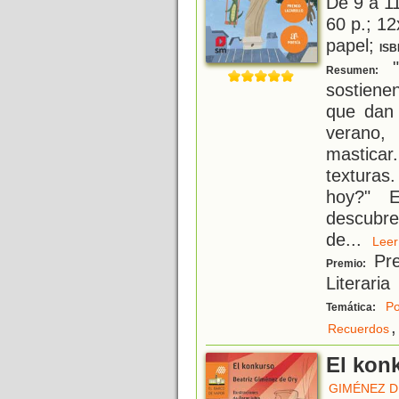
De 9 a 1
60 p.; 12
papel;
ISB
"
Resumen:
sostien
que dan 
verano
mastica
texturas
hoy?" 
descubr
de
...
Le
Pre
Premio:
Literaria
Po
Temática:
,
Recuerdos
El kon
GIMÉNEZ D