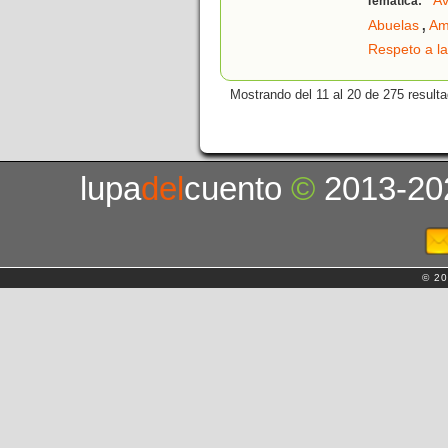
Av
Temática:
,
Abuelas
Am
Respeto a la
Mostrando del 11 al 20 de 275 result
lupa
del
cuento
©
2013-20
© 20