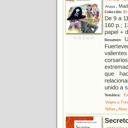
, Mad
Anaya
Colección:
El
De 9 a 1
160 p.; 1
papel + d
Un
Resumen:
Fuerteve
valiente
corsario
extremad
que hac
relacion
unido a 
Ex
Temática:
Viajes a Tra
,
Niñas
Alta
Secret