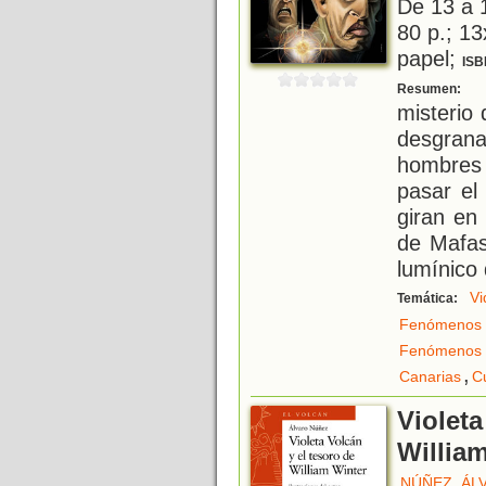
De 13 a 
80 p.; 13
papel;
ISB
¿
Resumen:
misterio
desgran
hombres 
pasar el
giran en
de Mafas
lumínico
Vi
Temática:
Fenómenos 
Fenómenos 
,
Canarias
C
Violeta
Willia
NÚÑEZ, ÁL