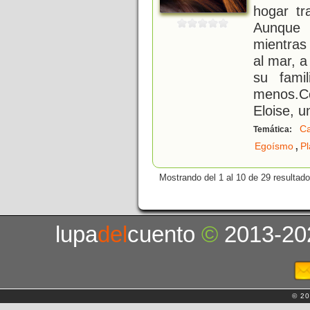
hogar tr
Aunque
mientras
al mar, a
su fami
menos.Co
Eloise, 
Ca
Temática:
,
Egoísmo
Pl
Mostrando del 1 al 10 de 29 resultado
lupa
del
cuento
©
2013-20
© 20