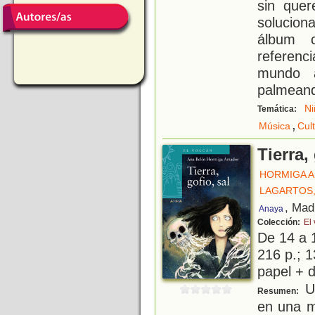
sin quer
solucion
álbum 
referenc
mundo a
palmeando
Ni
Temática:
,
Música
Cul
Tierra,
HORMIGA A
LAGARTOS
, Mad
Anaya
Colección:
El
De 14 a 
216 p.; 1
papel + d
Un
Resumen:
en una m