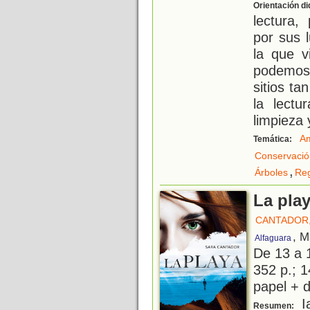
Orientación di
lectura,
por sus l
la que v
podemos
sitios ta
la lectu
limpieza 
Am
Temática:
Conservació
,
Árboles
Re
La pla
CANTADOR,
, M
Alfaguara
De 13 a 
352 p.; 1
papel + d
Ia
Resumen: