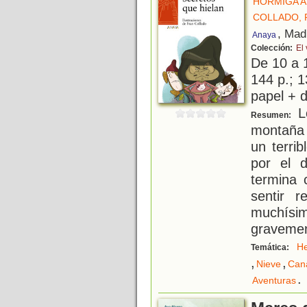
HORMIGA A
COLLADO, 
, Mad
Anaya
Colección:
El
De 10 a 
144 p.; 1
papel + d
L
Resumen:
montaña 
un terri
por el 
termina 
sentir r
muchís
gravemen
H
Temática:
,
,
Nieve
Can
.
Aventuras