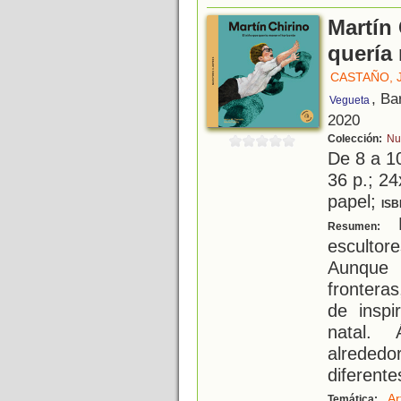
Martín 
quería
CASTAÑO, 
, Ba
Vegueta
2020
Colección:
Nu
De 8 a 1
36 p.; 24
papel;
ISB
M
Resumen:
escultor
Aunque
frontera
de inspi
natal. 
alreded
diferente
Ar
Temática: