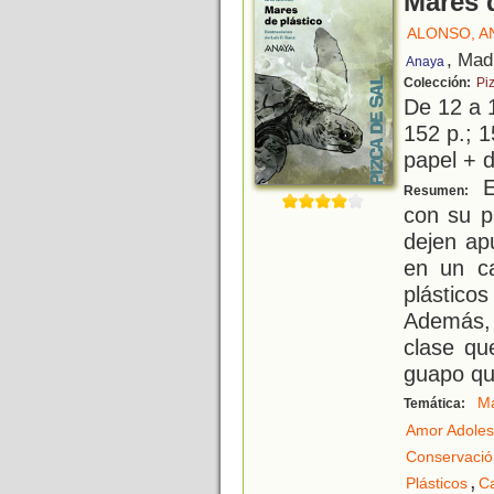
Mares 
ALONSO, A
, Mad
Anaya
Colección:
Pi
De 12 a 
152 p.; 1
papel + d
E
Resumen:
con su p
dejen ap
en un ca
plástico
Además,
clase qu
guapo q
M
Temática:
Amor Adoles
Conservació
,
Plásticos
C