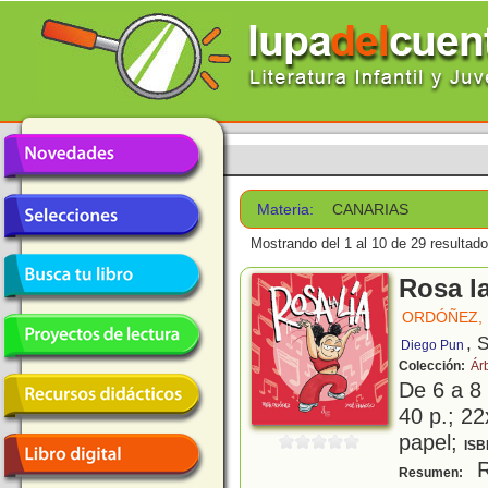
Materia:
CANARIAS
Mostrando del 1 al 10 de 29 resultado
Rosa la
ORDÓÑEZ, 
, 
Diego Pun
Colección:
Ár
De 6 a 8
40 p.; 22
papel;
ISB
R
Resumen: