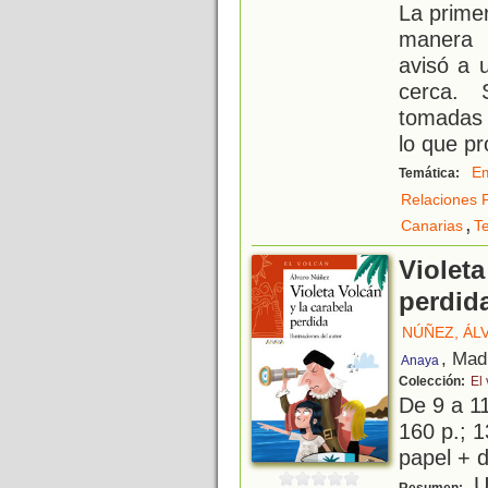
La prime
manera 
avisó a 
cerca. 
tomadas 
lo que p
Em
Temática:
Relaciones F
,
Canarias
Te
Violeta
perdid
NÚÑEZ, ÁL
, Mad
Anaya
Colección:
El
De 9 a 1
160 p.; 1
papel + d
Un