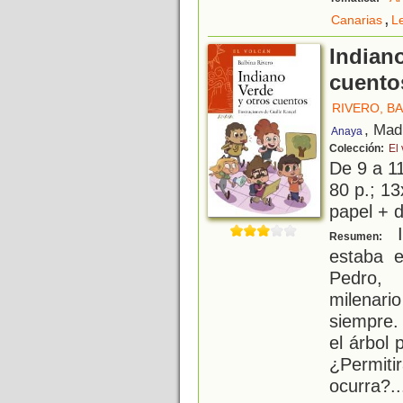
,
Canarias
Le
Indiano
cuento
RIVERO, B
, Mad
Anaya
Colección:
El
De 9 a 1
80 p.; 13
papel + d
I
Resumen:
estaba 
Pedro, 
milenar
siempre. 
el árbol 
¿Permiti
ocurra?.
.