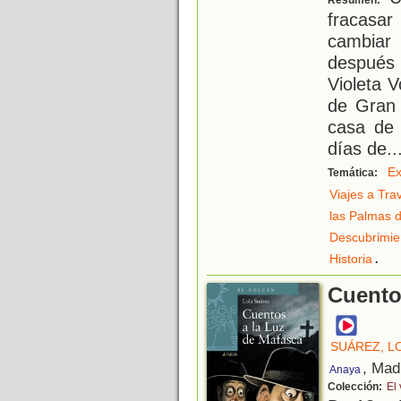
Resumen:
fracasar
cambiar
después 
Violeta 
de Gran 
casa de
días de
..
Ex
Temática:
Viajes a Tra
las Palmas 
Descubrimie
.
Historia
Cuento
SUÁREZ, L
, Mad
Anaya
Colección:
El