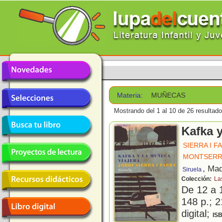
Materia:
MUÑECAS
Mostrando del 1 al 10 de 26 resultado
Kafka y
SIERRA I F
MONTSERRA
, Mad
Siruela
Colección:
La
De 12 a 
148 p.; 2
digital;
IS