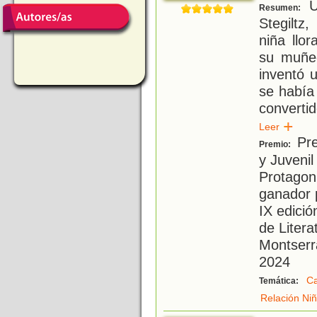
U
Resumen:
Stegiltz
niña llo
su muñe
inventó 
se había 
converti
Leer
Pre
Premio:
y Juvenil
Protagoni
ganador p
IX edici
de Litera
Montserra
2024
Ca
Temática:
Relación Niñ