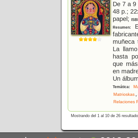
De 7 a 9
48 p.; 22
papel;
ISB
E
Resumen:
fabrican
muñeca t
La llamo
hasta po
que más 
en madre
Un álbu
M
Temática:
,
Matrioskas
Relaciones F
Mostrando del 1 al 10 de 26 resultado