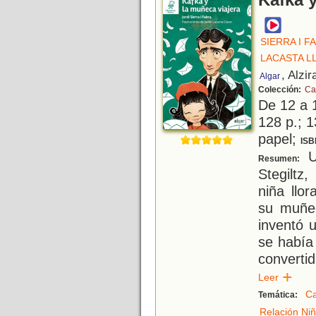
Kafka y
SIERRA I F
LACASTA L
, Alzir
Algar
Colección:
Cal
De 12 a 
128 p.; 1
papel;
ISB
U
Resumen:
Stegiltz
niña llo
su muñe
inventó 
se había 
converti
Leer
Ca
Temática:
Relación Niñ