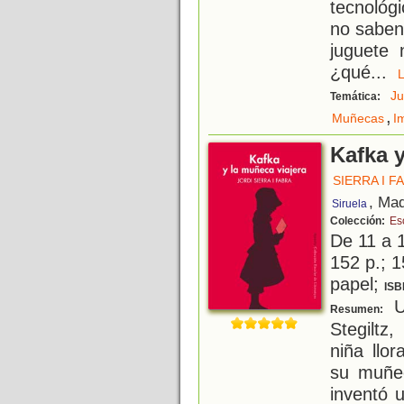
tecnológ
no saben 
juguete 
¿qué
...
J
Temática:
,
Muñecas
I
Kafka y
SIERRA I F
, Mad
Siruela
Colección:
Esc
De 11 a 
152 p.; 1
papel;
ISB
U
Resumen:
Stegiltz
niña llo
su muñe
inventó 