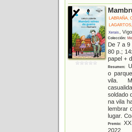
Mambrú
LABRAÑA, 
LAGARTOS
, Vig
Xerais
Colección:
Me
De 7 a 9
80 p.; 14
papel + d
U
Resumen:
o parque
vila. 
casuali
soldado d
na vila 
lembrar 
lugar. C
XXI
Premio:
2022