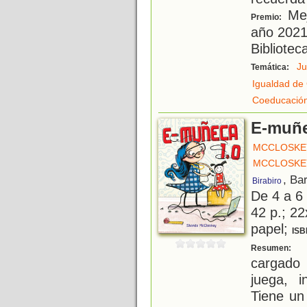
Mejo
Premio:
año 2021
Bibliotec
J
Temática:
Igualdad de
Coeducació
E-muñe
MCCLOSKE
MCCLOSKE
, Ba
Birabiro
De 4 a 6
42 p.; 22
papel;
ISB
¡
Resumen:
cargado 
juega, i
Tiene un