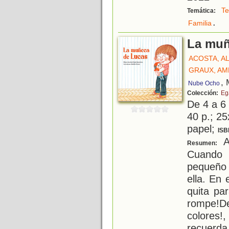
Te
Temática:
.
Familia
La muñ
ACOSTA, AL
GRAUX, AM
, 
Nube Ocho
Colección:
Eg
De 4 a 6
40 p.; 25
papel;
ISB
A
Resumen:
Cuando 
pequeño 
ella. En 
quita pa
rompe!De
colores
recuerda