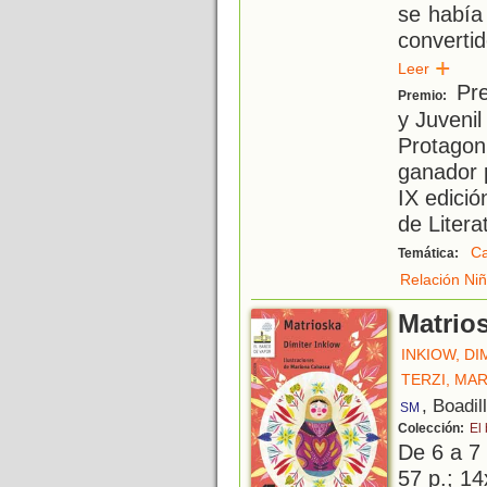
se había 
converti
Leer
Pre
Premio:
y Juvenil
Protagoni
ganador p
IX edici
de Litera
Ca
Temática:
Relación Niñ
Matrio
INKIOW, DI
TERZI, MA
, Boadil
SM
Colección:
El
De 6 a 7
57 p.; 14