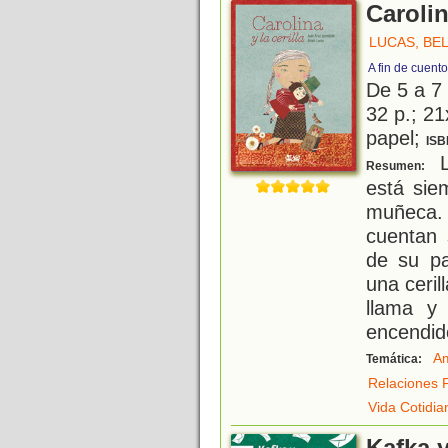
Carolin
LUCAS, BE
A fin de cuent
De 5 a 7
32 p.; 21
papel;
ISB
L
Resumen:
está sie
muñeca.
cuentan 
de su p
una ceril
llama y
encendid
Am
Temática:
Relaciones F
Vida Cotidia