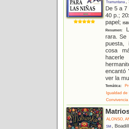
,
Tramuntana
De 5 a 7
40 p.; 20
papel;
ISB
L
Resumen:
rara. Se
puesta, 
cosa má
hacerl
hermanit
encantó 
ver la m
Pr
Temática:
Igualdad de
Convivencia
Matrio
ALONSO, A
, Boadil
SM