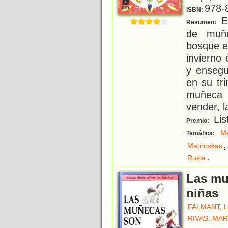
978-
ISBN:
En
Resumen:
de muñ
bosque e
invierno
y ensegu
en su tr
muñeca 
vender, l
Lis
Premio:
M
Temática:
,
Matrioskas
.
Rusia
Las mu
niñas
FALMANT, 
RIVAS, MAR