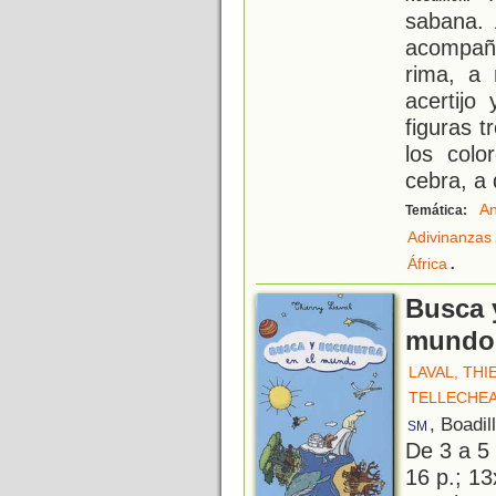
sabana. 
acompaña
rima, a
acertijo
figuras t
los colo
cebra, a 
An
Temática:
Adivinanzas
.
África
Busca 
mundo
LAVAL, THI
TELLECHEA
, Boadil
SM
De 3 a 5
16 p.; 13