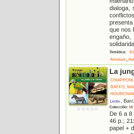
milenari
dialoga,
conflict
presenta
que nos h
engañ
solidarid
Ed
Temática:
,
Amistad
As
La jung
CHIAPPONI
RAFFO, MA
HOURCHANI
, Bar
Lectio
Colección:
Mi
De 6 a 8
46 p.; 21
papel + d