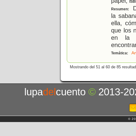
papel;
ISB
D
Resumen:
la saban
ella, c
que los 
en la 
encontra
An
Temática:
Mostrando del 51 al 60 de 85 resulta
lupa
del
cuento
©
2013-20
© 20