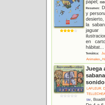
papel;
ISB
Di
Resumen:
y person
desierto,
la saban
jaguar
ilustraci
en cart
hábitat
...
J
Temática:
,
Animales
H
Juega a
sabana 
sonido
LAFLEUR, 
TELLECHEA
, Boadil
SM
De 4 a 6