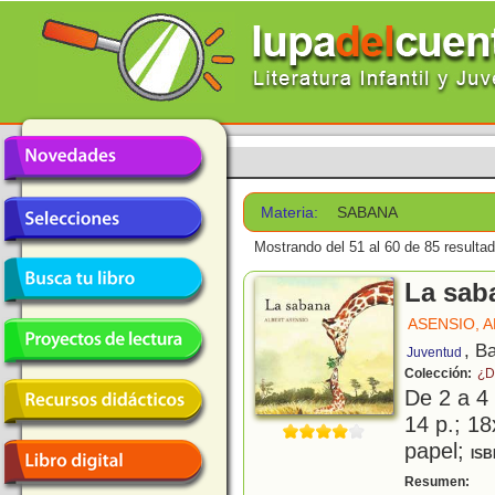
Materia:
SABANA
Mostrando del 51 al 60 de 85 resulta
La sab
ASENSIO, 
, B
Juventud
Colección:
¿D
De 2 a 4
14 p.; 18
papel;
ISB
E
Resumen: