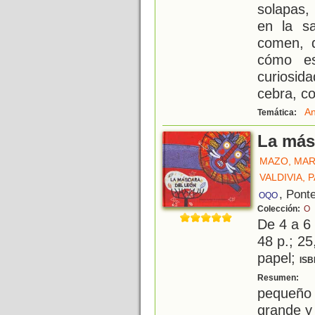
solapas,
en la s
comen, d
cómo es
curiosi
cebra, coc
An
Temática:
La más
MAZO, MAR
VALDIVIA, 
, Pont
OQO
Colección:
O
De 4 a 6
48 p.; 25
papel;
ISB
P
Resumen:
pequeño 
grande y