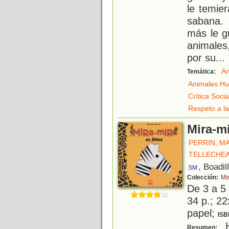
le temier
sabana. 
más le g
animales
por su
...
An
Temática:
Animales H
Crítica Socia
Respeto a la
Mira-mi
PERRIN, M
TELLECHEA
, Boadil
SM
Colección:
Mi
De 3 a 5
34 p.; 22
papel;
ISB
H
Resumen: