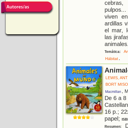
cebras, 
pulpos.
viven e
ardillas 
el mar, 
las jiraf
animales
An
Temática:
.
Hábitat
Animal
LEWIS, AN
BORT MISO
, 
Macmillan
De 6 a 8
Castellan
16 p.; 22
papel;
ISB
D
Resumen: