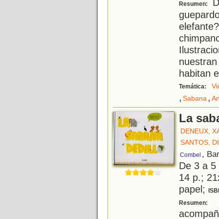
De
Resumen:
guepardo
elefant
chimpanc
Ilustrac
nuestra
habitan e
Vi
Temática:
,
,
Sabana
An
La saba
DENEUX, X
SANTOS, D
, Ba
Combel
De 3 a 5
14 p.; 21
papel;
ISB
S
Resumen:
acompaña