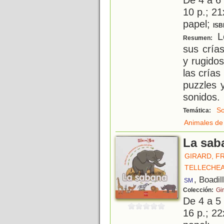
10 p.; 21
papel;
ISB
Lo
Resumen:
sus crías
y rugido
las crías
puzzles 
sonidos.
So
Temática:
Animales de
La sab
GIRARD, F
TELLECHEA
, Boadil
SM
Colección:
Gir
De 4 a 5
16 p.; 22