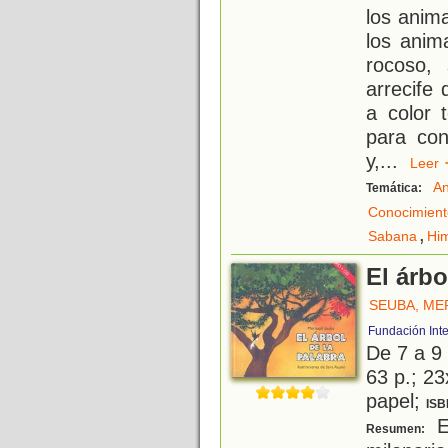
los anima
los anim
rocoso, 
arrecife 
a color 
para con
y,
...
Lee
An
Temática:
Conocimient
,
Sabana
Hi
El árbo
SEUBA, ME
Fundación Inte
De 7 a 9
63 p.; 23
papel;
ISB
E
Resumen: