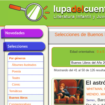
Selecciones de Buenos l
Edad orientativa:
0 a 5
Por géneros
Álbumes Ilustrados
Mostrando del 41 al 50 de 126 result
Poesía
Teatro
El ast
Cómic
WHITMAN, 
Temáticas
MENDO, MI
Buenos libros
, Bar
Serres
Conmemorativas