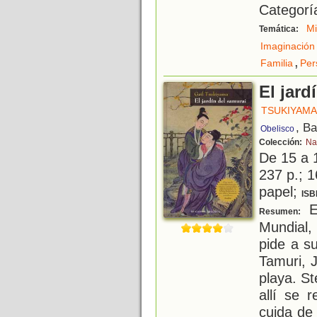
Categorí
M
Temática:
Imaginación
,
Familia
Per
El jard
TSUKIYAMA
, B
Obelisco
Colección:
Na
De 15 a 
237 p.; 1
papel;
ISB
E
Resumen:
Mundial,
pide a s
Tamuri, 
playa. S
allí se 
cuida de