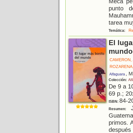
Meca per
punto d
Mauhamma
tarea mu
Re
Temática:
El luga
mundo
CAMERON,
ROZARENA,
, M
Alfaguara
Colección:
Alf
De 9 a 1
69 p.; 20
84-2
ISBN:
J
Resumen:
Guatemal
primos. 
después 