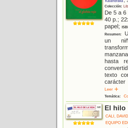
, 
Kalandraka
Colección:
Li
De 5 a 6
40 p.; 22
papel;
ISB
U
Resumen:
un ni
transfo
manzana
hasta r
converti
texto co
carácter
Leer
Co
Temática:
El hilo
CALI, DAVI
EQUIPO ED