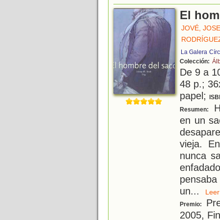
El hom
JOVÉ, JOSE
RODRÍGUEZ
La Galera
Cír
Colección:
Ál
De 9 a 1
48 p.; 36
papel;
ISB
Ha
Resumen:
en un sa
desapare
vieja. E
nunca sa
enfadado
pensaba 
un
...
Le
Pre
Premio:
2005, Fin