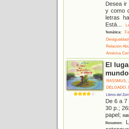
Desea ir
y como q
letras h
Está
...
Fa
Temática:
Desigualdad
Relación Ab
América Cen
El luga
mundo
RASSMUS, 
DELGADO, 
Libros del Zor
De 6 a 7
30 p.; 26
papel;
ISB
L
Resumen: