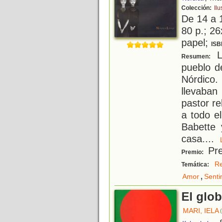
Colección:
Ilu
De 14 a 
80 p.; 26
papel;
ISB
L
Resumen:
pueblo d
Nórdico.
llevaban
pastor re
a todo e
Babette
casa.
...
Pre
Premio:
Re
Temática:
,
Amor
Senti
El glob
MARI, IELA