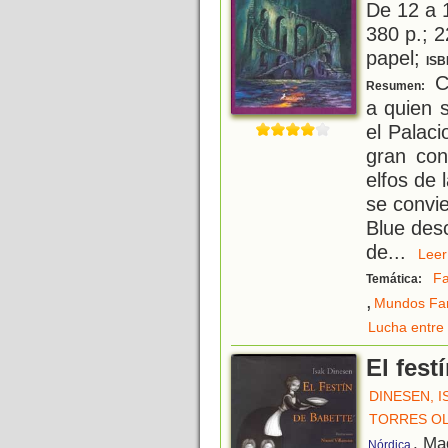
De 12 a 
380 p.; 2
papel;
ISB
C
Resumen:
a quien 
el Palac
gran con
elfos de
se convie
Blue des
de
...
Le
Fa
Temática:
,
Mundos Fan
Lucha entre 
El fest
DINESEN, I
TORRES OL
, Ma
Nórdica