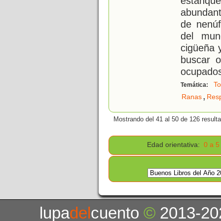
estanqu
abundant
de nenúf
del mun
cigüeña y
buscar o
ocupados
To
Temática:
,
Ranas
Resp
Mostrando del 41 al 50 de 126 result
Edad orientativa:
0 a 5
lupa
del
cuento
©
2013-20