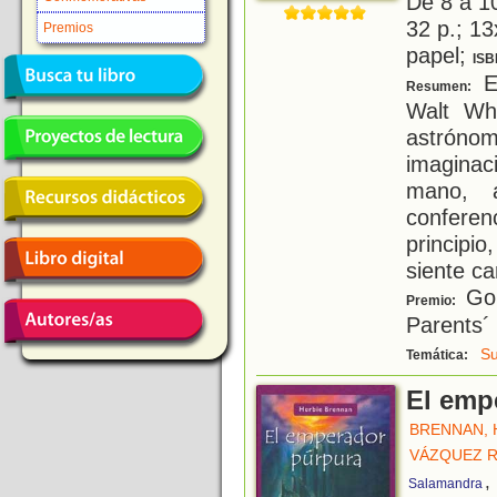
De 8 a 1
32 p.; 13
Premios
papel;
ISB
Es
Resumen:
Walt Wh
astróno
imaginac
mano, 
confere
principio
siente c
Gol
Premio:
Parents´
S
Temática:
El emp
BRENNAN, 
VÁZQUEZ R
,
Salamandra