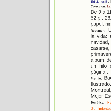
,
Ediciones B
Colección:
La
De 9 a 1
52 p.; 28
papel;
ISB
U
Resumen:
la vida:
navidad
casarse,
primavera
álbum de
un hilo 
página
...
Bao
Premio:
Ilustrado
Montreal
Mejor Esc
Fa
Temática:
Sentimiento