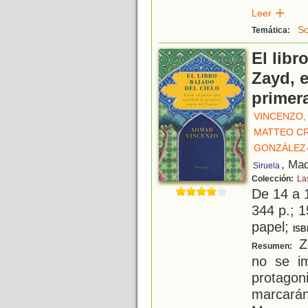
Leer
So
Temática:
El libr
Zayd, e
primer
VINCENZO,
MATTEO CR
GONZÁLEZ-
, Mad
Siruela
Colección:
La
De 14 a 
344 p.; 1
papel;
ISB
Za
Resumen:
no se im
protago
marcarán