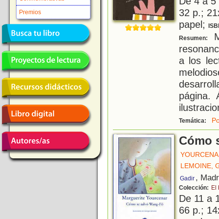
De 4 a 5
32 p.; 21
Premios
papel;
ISB
Me
Resumen:
resonanci
a los le
melodio
desarro
página. 
ilustraci
Po
Temática:
Cómo s
YOURCENA
LEMOINE,
, Madr
Gadir
Colección:
El
De 11 a 
66 p.; 14