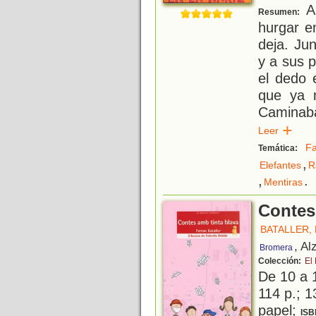
A 
Resumen:
hurgar en
deja. Ju
y a sus 
el dedo 
que ya 
Caminaba
Leer
Fa
Temática:
,
Elefantes
R
,
.
Mentiras
Contes
BATALLER,
, Al
Bromera
Colección:
El 
De 10 a 
114 p.; 1
papel;
ISB