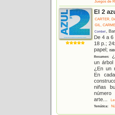
Juegos de R
El 2 az
CARTER, DA
GIL, CARM
, Ba
Combel
De 4 a 6
18 p.; 24
papel;
ISB
¿
Resumen:
un árbol
¿En un m
En cada
construc
niñas b
número 
arte
...
L
N
Temática: