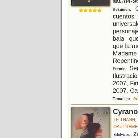
84-9
ISBN:
C
Resumen:
cuentos
univers
personaj
bala, qu
que la m
Madame 
Repentino
Seg
Premio:
Ilustraci
2007, Fin
2007. Ca
A
Temática:
Cyrano
LE THANH,
DAUTREME
, Z
Edelvives