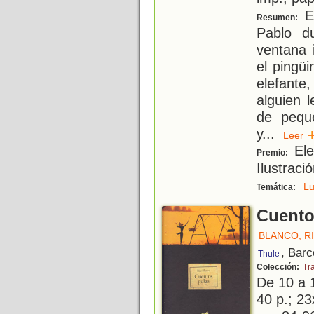
En
Resumen:
Pablo d
ventana 
el pingüi
elefante
alguien l
de peque
y
...
Lee
Ele
Premio:
Ilustraci
L
Temática:
Cuento
BLANCO, RI
, Barc
Thule
Colección:
Tr
De 10 a 
40 p.; 23