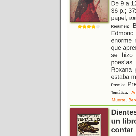
De 9 a 1
36 p.; 37
papel;
ISB
B
Resumen:
Edmond
enorme n
que apre
se hizo 
poesías
Roxana p
estaba mu
Pre
Premio:
A
Temática:
,
Muerte
Ber
Dientes
un libr
contar