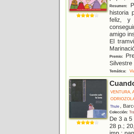
Pa
Resumen:
historia
feliz, 
consegui
amigo in
El tramv
Marinació
Pre
Premio:
Silvestre
Vi
Temática:
Cuando
VENTURA, 
ODRIOZOLA
, Barc
Thule
Colección:
Tr
De 3 a 5
28 p.; 20
imp.; pa