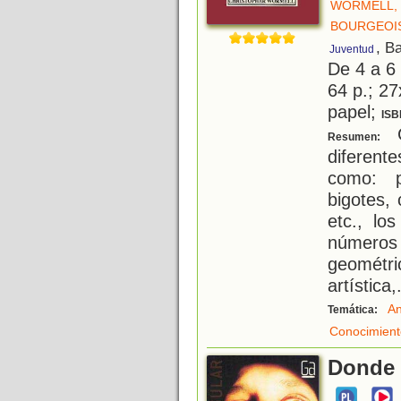
WORMELL, 
BOURGEOIS
, B
Juventud
De 4 a 6
64 p.; 27
papel;
ISB
C
Resumen:
diferente
como: p
bigotes,
etc., lo
número
geométri
artística,
An
Temática:
Conocimient
Donde 