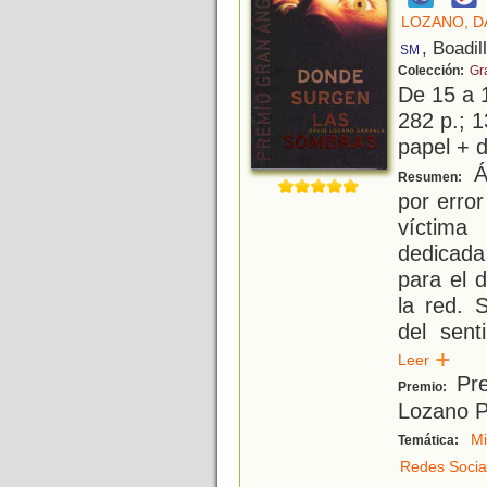
LOZANO, D
, Boadil
SM
Colección:
Gr
De 15 a 
282 p.; 1
papel + d
Á
Resumen:
por erro
víctima
dedicada
para el d
la red. 
del sent
Leer
Pre
Premio:
Lozano P
Mi
Temática:
Redes Socia