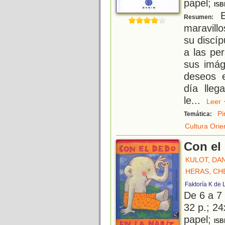
papel;
ISB
E
Resumen:
maravill
su discíp
a las pe
sus imág
deseos 
día lleg
le
...
Lee
Pi
Temática:
Cultura Orie
Con el 
KULOT, DA
HERAS, CH
Faktoría K de 
De 6 a 7
32 p.; 24
papel;
ISB