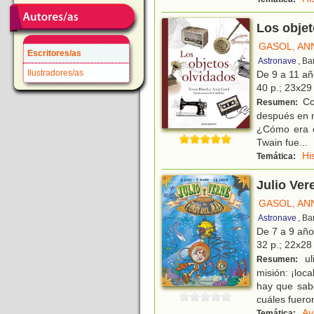
Los objet
GASOL, AN
Escritores/as
Astronave
, Ba
Ilustradores/as
De 9 a 11 a
40 p.; 23x29 
Co
Resumen:
después en n
¿Cómo era e
Twain fue
...
Hi
Temática:
Julio Ver
GASOL, AN
Astronave
, Ba
De 7 a 9 añ
32 p.; 22x28 
ul
Resumen:
misión: ¡loc
hay que sab
cuáles fuero
Av
Temática: