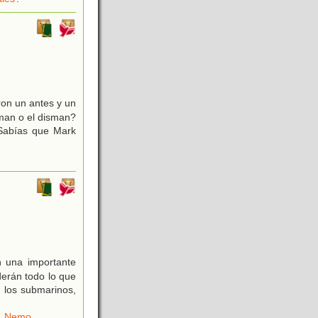
ron un antes y un
kman o el disman?
¿Sabías que Mark
n una importante
derán todo lo que
 los submarinos,
,
Nemo
.