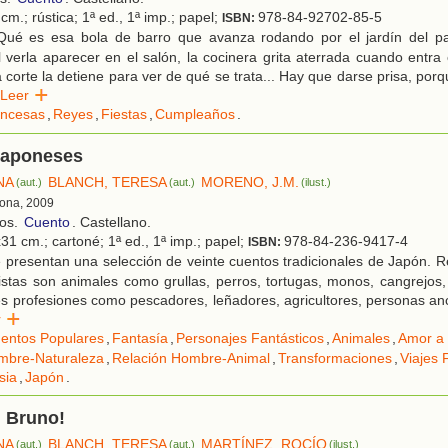
cm.; rústica; 1ª ed., 1ª imp.; papel;
978-84-92702-85-5
ISBN:
ué es esa bola de barro que avanza rodando por el jardín del pa
l verla aparecer en el salón, la cocinera grita aterrada cuando entra 
a corte la detiene para ver de qué se trata... Hay que darse prisa, por
Leer
incesas
,
Reyes
,
Fiestas
,
Cumpleaños
.
japoneses
NA
BLANCH, TERESA
MORENO, J.M.
(aut.)
(aut.)
(ilust.)
lona, 2009
ños.
Cuento
. Castellano.
31 cm.; cartoné; 1ª ed., 1ª imp.; papel;
978-84-236-9417-4
ISBN:
presentan una selección de veinte cuentos tradicionales de Japón. R
istas son animales como grullas, perros, tortugas, monos, cangrejos,
es profesiones como pescadores, leñadores, agricultores, personas an
er
entos Populares
,
Fantasía
,
Personajes Fantásticos
,
Animales
,
Amor a 
mbre-Naturaleza
,
Relación Hombre-Animal
,
Transformaciones
,
Viajes 
sia
,
Japón
.
, Bruno!
NA
BLANCH, TERESA
MARTÍNEZ, ROCÍO
(aut.)
(aut.)
(ilust.)