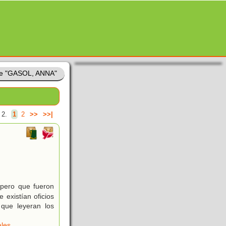
de "GASOL, ANNA"
 2.
1
2
>>
>>|
 pero que fueron
 existían oficios
 que leyeran los
ales
.