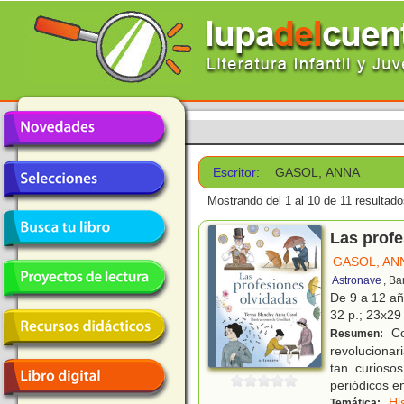
Escritor:
GASOL, ANNA
Mostrando del 1 al 10 de 11 resultado
Las profe
GASOL, AN
Astronave
, Ba
De 9 a 12 a
32 p.; 23x29 
Co
Resumen:
revolucionar
tan curioso
periódicos e
Hi
Temática: