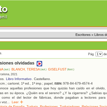
Escritores
»
Libros 
s.
Pág.
de
siones olvidadas
NA
BLANCH, TERESA
GISELFUST
(aut.)
(aut.)
(ilust.)
rcelona, 2021
ños.
Libro Informativo
. Castellano.
cm.; cartoné; 1ª ed., 1ª imp.; papel;
978-84-679-4574-4
ISBN:
noce aquellas profesiones que hoy quizás han caído en el olvido,
ias en su época. ¿Quién era el sereno? ¿Y la cigarrera? ¿Sabías que
s como el del lector de fábricas, donde pagaban a lectores para
n voz
...
Leer
storia de España
,
Trabajo
,
Profesiones
,
Trabajadores
,
Relaciones Soci