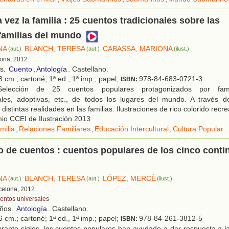
 vez la familia : 25 cuentos tradicionales sobre las
familias del mundo
NA
BLANCH, TERESA
CABASSA, MARIONA
(aut.)
(aut.)
(ilust.)
lona, 2012
os.
Cuento
,
Antología
. Castellano.
 cm.; cartoné; 1ª ed., 1ª imp.; papel;
978-84-683-0721-3
ISBN:
lección de 25 cuentos populares protagonizados por famil
les, adoptivas, etc., de todos los lugares del mundo. A través de
distintas realidades en las familias. Ilustraciones de rico colorido recr
io CCEI de Ilustración 2013
milia
,
Relaciones Familiares
,
Educación Intercultural
,
Cultura Popular
.
de cuentos : cuentos populares de los cinco conti
NA
BLANCH, TERESA
LÓPEZ, MERCÈ
(aut.)
(aut.)
(ilust.)
rcelona, 2012
entos universales
años.
Antología
. Castellano.
 cm.; cartoné; 1ª ed., 1ª imp.; papel;
978-84-261-3812-5
ISBN:
rante siglos, los cuentos populares han ayudado a dar respuesta a l