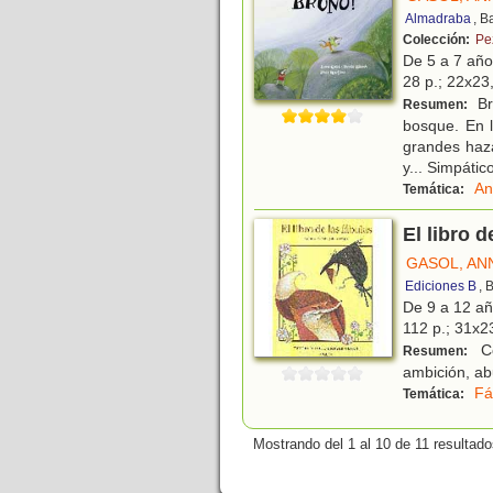
Almadraba
, B
Colección:
Pe
De 5 a 7 añ
28 p.; 22x23,
Br
Resumen:
bosque. En 
grandes haz
y... Simpáti
An
Temática:
El libro d
GASOL, AN
Ediciones B
, 
De 9 a 12 a
112 p.; 31x23
Co
Resumen:
ambición, ab
Fá
Temática:
Mostrando del 1 al 10 de 11 resultado