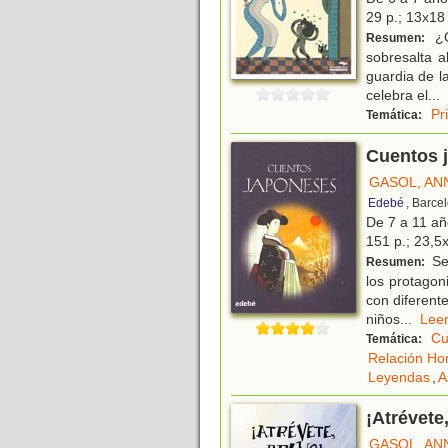
29 p.; 13x18 
¿Q
Resumen:
sobresalta a
guardia de l
celebra el
...
Pr
Temática:
Cuentos 
GASOL, AN
Edebé
, Barce
De 7 a 11 a
151 p.; 23,5x
Se 
Resumen:
los protagon
con diferent
niños
...
Le
Cu
Temática:
Relación Ho
Leyendas
,
A
¡Atrévete
GASOL, AN