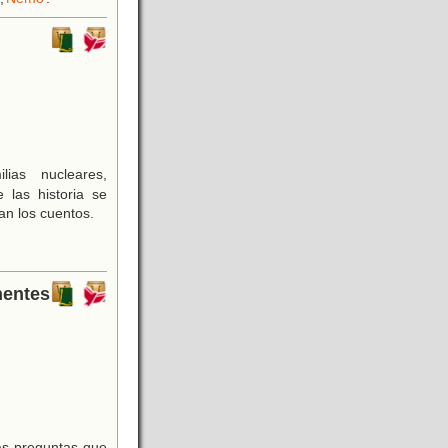
ias nucleares,
 las historia se
ean los cuentos.
nentes
as preguntas que