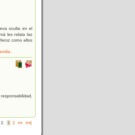
va oculta en el
á les relata las
feroz como ellos
amilia
.
esponsabilidad,
 2.
1
2
>>
>>|