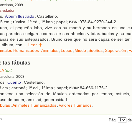
arcelona, 2009
z volador
os.
Álbum Ilustrado
. Castellano.
5 cm.; rústica; 1ª ed., 1ª imp.; papel;
978-84-9270-244-2
ISBN:
uno, el pequeño lobo, vive con su mamá y su hermana en una cue
las paredes cuelgan cuadros de sus abuelos y tatarabuelos y su mam
añas de sus antepasados. Bruno cree que no será capaz de ser tan 
co álbum, con
...
Leer
imales Humanizados
,
Animales
,
Lobos
,
Miedo
,
Sueños
,
Superación
,
F
e las fábulas
NA
(aut.)
Barcelona, 2003
ños.
Cuento
. Castellano.
 cm.; cartoné; 1ª ed., 1ª imp.; papel;
84-666-1176-2
ISBN:
ntiene una selección de fábulas ordenadas por temas; astucia, r
uso de poder, amistad, generosidad...
bulas
,
Animales Humanizados
,
Valores Humanos
.
s.
Pág.
de