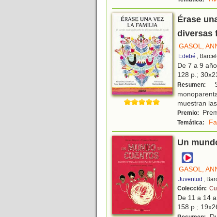
Érase una
diversas 
GASOL, AN
Edebé
, Barce
De 7 a 9 añ
128 p.; 30x23
Se
Resumen:
monoparenta
muestran las 
Prem
Premio:
Fa
Temática:
Un mundo 
GASOL, AN
Juventud
, Ba
Colección:
Cu
De 11 a 14 
158 p.; 19x26
Du