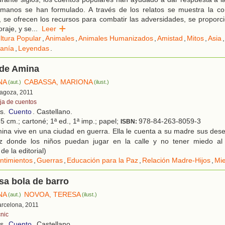
umanos se han formulado. A través de los relatos se muestra la co
, se ofrecen los recursos para combatir las adversidades, se propor
raje, y se
...
Leer
ltura Popular
,
Animales
,
Animales Humanizados
,
Amistad
,
Mitos
,
Asia
,
anía
,
Leyendas
.
 de Amina
NA
CABASSA, MARIONA
(aut.)
(ilust.)
ragoza, 2011
ja de cuentos
os.
Cuento
. Castellano.
5 cm.; cartoné; 1ª ed., 1ª imp.; papel;
978-84-263-8059-3
ISBN:
na vive en una ciudad en guerra. Ella le cuenta a su madre sus dese
z donde los niños puedan jugar en la calle y no tener miedo al 
de la editorial)
ntimientos
,
Guerras
,
Educación para la Paz
,
Relación Madre-Hijos
,
Mi
sa bola de barro
NA
NOVOA, TERESA
(aut.)
(ilust.)
arcelona, 2011
cnic
os.
Cuento
. Castellano.