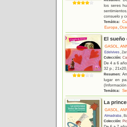
Resumen:
los seres h
sentimientos
consuelo y co
Cu
Temática:
Europa
,
Oce
El sueño
GASOL, AN
Edelvives
, Za
Colección:
Ca
De 4 a 6 añ
32 p.; 21x20,
Ami
Resumen:
lugar en pa
(Información 
Se
Temática:
La prince
GASOL, AN
Almadraba
, B
Colección:
Pi
De 6 a 7 añ