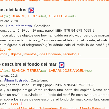
os olvidados
NA
BLANCH, TERESA
GISELFUST
(aut.)
(aut.)
(ilust.)
rcelona, 2020
ños.
Libro Informativo
. Castellano.
cm.; cartoné; 1ª ed., 1ª imp.; papel;
978-84-679-4089-3
ISBN:
noce algunos objetos que hoy han caído en el olvido, pero que marca
uestra sociedad. Sabes ¿Cómo se creó el teléfono, el casete, el wal
l telégrafo o el telegrama? ¿De dónde sale el molinillo de café? 
Leer
storia
,
Objetos
,
Inventos
,
Vida Cotidiana
,
Tecnología
.
e descubre el fondo del mar
NA
BLANCH, TERESA
LABARI, JOSÉ ÁNGEL
(aut.)
(aut.)
(ilust.)
rcelona, 2018
os.
Álbum Ilustrado
. Castellano.
cm.; cartoné; 1ª ed., 1ª imp.; papel;
978-84-679-3226-3
ISBN:
io y su mejor amigo Verne reciben una carta del capitán Nemo co
alizar un navío extraviado en el fondo del mar! En esta aventura apren
er sobre los secretos que esconde el fondo del mar: cómo funcionan
n los
...
Leer
enturas en el Mar
,
Viajes Submarinos
,
Submarinos
,
Mundo Submarino