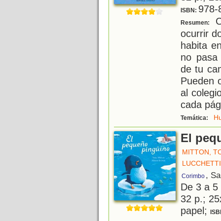
978-
ISBN:
C
Resumen:
ocurrir 
habita e
no pasa 
de tu ca
Pueden o
al colegi
cada pág
H
Temática:
El peq
MITTON, T
LUCCHETTI
, S
Corimbo
De 3 a 5
32 p.; 25
papel;
ISB