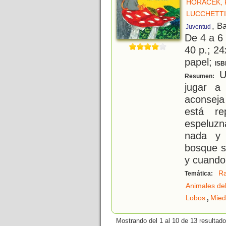
HORÁCEK, 
LUCCHETTI
, B
Juventud
De 4 a 6
40 p.; 24
papel;
ISB
Un
Resumen:
jugar a
aconseja
está re
espeluzn
nada y 
bosque s
y cuando
R
Temática:
Animales de
,
Lobos
Mie
Mostrando del 1 al 10 de 13 resultado