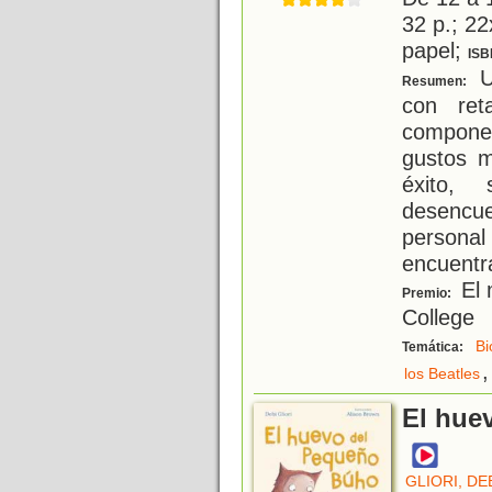
32 p.; 22
papel;
ISB
Un
Resumen:
con ret
compone
gustos m
éxito, 
desencu
persona
encuentr
El 
Premio:
College
Bi
Temática:
,
los Beatles
El hue
GLIORI, DE