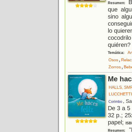
Be
Resumen:
que algu
sino alg
consegui
lo quieren
cocodril
quiéren? 
An
Temática:
,
Osos
Relac
,
Zorros
Beb
Me hace
HALLS, SMR
LUCCHETTI
, S
Corimbo
De 3 a 5
32 p.; 25
papel;
ISB
"
Resumen: