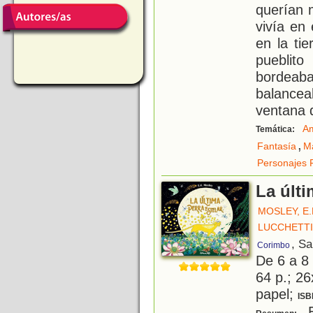
querían 
vivía en
en la ti
pueblit
bordeab
balance
ventana 
Am
Temática:
,
Fantasía
M
Personajes 
La últi
MOSLEY, E.
LUCCHETTI
, S
Corimbo
De 6 a 8
64 p.; 26
papel;
ISB
E