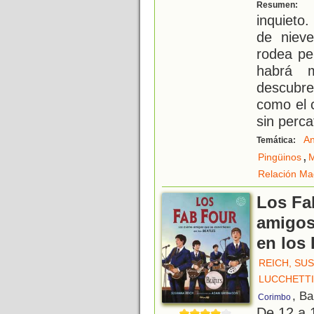
E
Resumen:
inquieto
de niev
rodea pe
habrá 
descubr
como el 
sin perca
An
Temática:
,
Pingüinos
M
Relación Ma
Los Fab
amigos
en los 
REICH, SU
LUCCHETTI
, Ba
Corimbo
De 12 a 