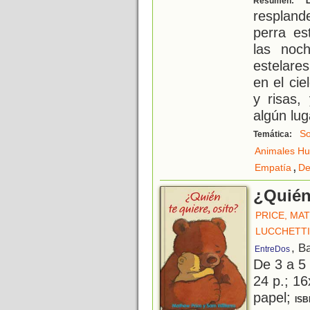
Resumen:
respland
perra es
las noc
estelare
en el ci
y risas,
algún lug
So
Temática:
Animales H
,
Empatía
De
¿Quién 
PRICE, MA
LUCCHETTI
, B
EntreDos
De 3 a 5
24 p.; 16
papel;
ISB