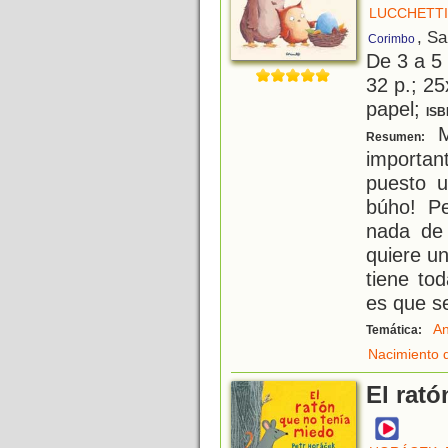
LUCCHETTI
, S
Corimbo
De 3 a 5
32 p.; 25
papel;
ISB
M
Resumen:
importan
puesto 
búho! Pe
nada de
quiere u
tiene to
es que s
An
Temática:
Nacimiento 
El rat