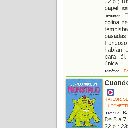
32 p.; 18
papel;
ISB
Er
Resumen:
colina n
temblab
pasadas
frondoso
habían e
para él
única
...
Po
Temática:
Cuando
TAYLOR, S
LUCCHETTI
, B
Juventud
De 5 a 7
32 p.; 23