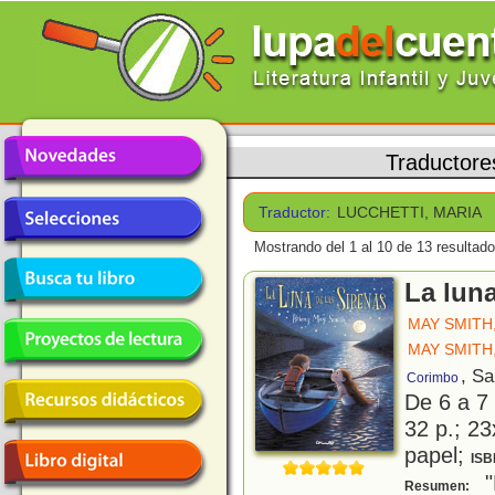
Traductore
Traductor:
LUCCHETTI, MARIA
Mostrando del 1 al 10 de 13 resultado
La luna
MAY SMITH
MAY SMITH
, S
Corimbo
De 6 a 7
32 p.; 23
papel;
ISB
"
Resumen: