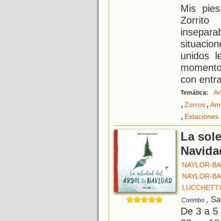
Mis pies
Zorrit
inseparab
situaci
unidos l
momentos
con entr
An
Temática:
,
,
Zorros
Am
,
Estaciones 
La sole
Navida
NAYLOR-BA
NAYLOR-BA
LUCCHETTI
, S
Corimbo
De 3 a 5