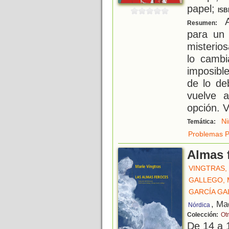
papel;
ISB
A
Resumen:
para un 
misterios
lo cambi
imposibl
de lo de
vuelve 
opción. V
Ni
Temática:
Problemas P
Almas 
VINGTRAS,
GALLEGO, 
GARCÍA GA
, Ma
Nórdica
Colección:
Otr
De 14 a 