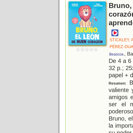
Bruno,
corazón
aprende
STICKLEY,
PÉREZ-DUA
, B
Beascoa
De 4 a 6
32 p.; 25
papel + d
Br
Resumen:
valiente
amigos e
ser el 
poderoso
Bruno, e
la impor
su poder