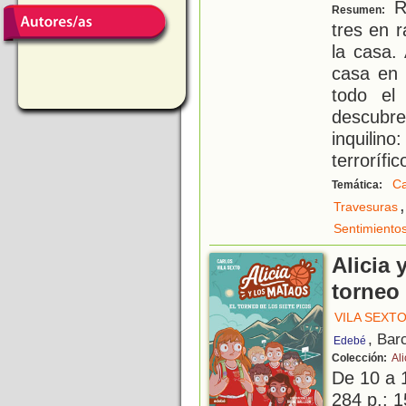
Re
Resumen:
tres en 
la casa.
casa en 
todo el
descubr
inquilin
terrorífic
C
Temática:
,
Travesuras
Sentimiento
Alicia 
torneo 
VILA SEXT
, Bar
Edebé
Colección:
Ali
De 10 a 
284 p.; 1