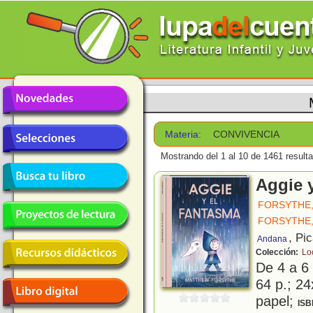
Materia:
CONVIVENCIA
Mostrando del 1 al 10 de 1461 result
Aggie 
FORSYTHE
FORSYTHE
, Pi
Andana
Colección:
Lo
De 4 a 6
64 p.; 24
papel;
ISB