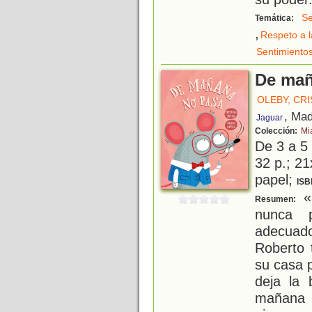
Se
Temática:
,
Respeto a l
Sentimiento
De mañ
OLEBY, CRI
, Mad
Jaguar
Colección:
Mi
De 3 a 5
32 p.; 21
papel;
ISB
«R
Resumen:
nunca 
adecuad
Roberto 
su casa p
deja la 
mañana v