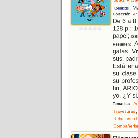
GARI, PILA
, M
Kómikids
Colección:
Ari
De 6 a 8
128 p.; 1
papel;
ISB
AR
Resumen:
gafas. V
sus padr
Está en
su clase
su profe
fin, ARI
yo. ¿Y si
An
Temática:
,
Travesuras
Relaciones 
Compañeri