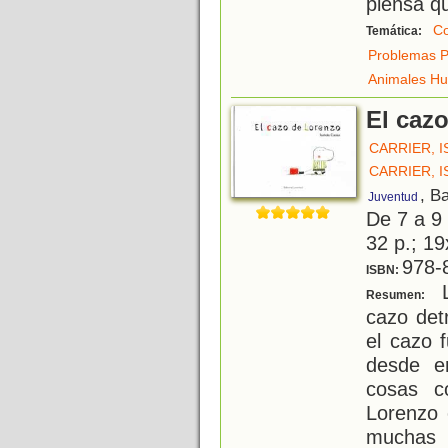
piensa q
Co
Temática:
Problemas P
Animales H
El caz
CARRIER, 
CARRIER, 
, B
Juventud
De 7 a 9
32 p.; 19
978-
ISBN:
L
Resumen:
cazo det
el cazo 
desde e
cosas c
Lorenzo 
muchas