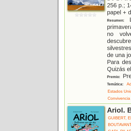
256 p.; 1
papel + d
L
Resumen:
primaver
no volv
descubr
silvestr
de una jo
Para des
Quizás el
Pre
Premio:
Ad
Temática:
Estados Uni
Convivencia
Ariol. 
GUIBERT, 
BOUTAVANT