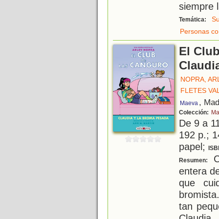
siempre 
Su
Temática:
Personas co
El Club
Claudi
NOPRA, AR
FLETES VA
, Mad
Maeva
Colección:
Ma
De 9 a 1
192 p.; 1
papel;
ISB
C
Resumen:
entera d
que cui
bromista
tan peq
Claudi