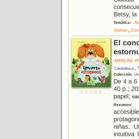
consecu
Betsy, la
Ad
Temática:
,
Humor
Con
El conc
estorn
MERLÁN, P
,
Carambuco
Colección:
Un
De 4 a 6
40 p.; 20
papel;
ISB
U
Resumen:
acces
protago
niñas. 
intuitiv