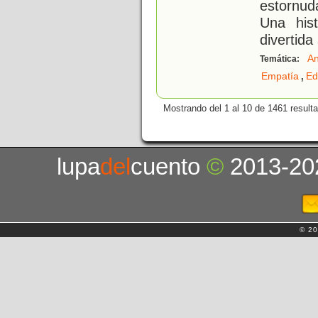
estornud
Una his
divertida
An
Temática:
,
Empatía
Ed
Mostrando del 1 al 10 de 1461 result
lupa
del
cuento
©
2013-20
© 20