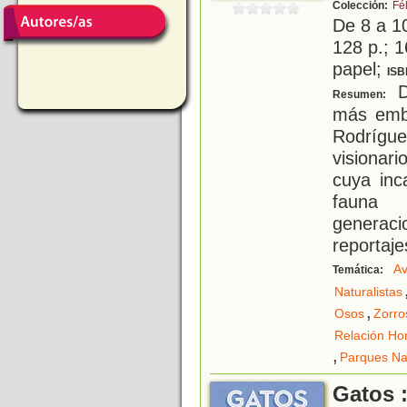
Colección:
Fél
De 8 a 1
128 p.; 1
papel;
ISB
D
Resumen:
más embl
Rodrígue
visionar
cuya inc
fauna 
generac
reportaje
Av
Temática:
Naturalistas
,
Osos
Zorro
Relación Ho
,
Parques Na
Gatos :