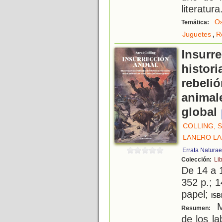
literatura
Os
Temática:
,
Juguetes
R
Insurre
histori
rebelió
animale
global
COLLING, 
LANERO LA
Errata Naturae
Colección:
Li
De 14 a 
352 p.; 1
papel;
ISB
M
Resumen:
de los l