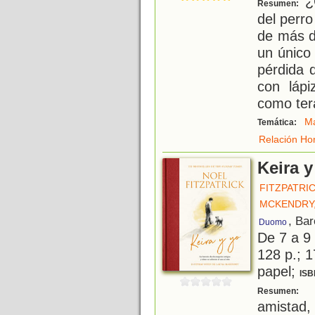
¿C
Resumen:
del perr
de más d
un único
pérdida d
con lápi
como tera
M
Temática:
Relación Ho
Keira y
FITZPATRI
MCKENDRY,
, Ba
Duomo
De 7 a 9
128 p.; 1
papel;
ISB
U
Resumen:
amistad,