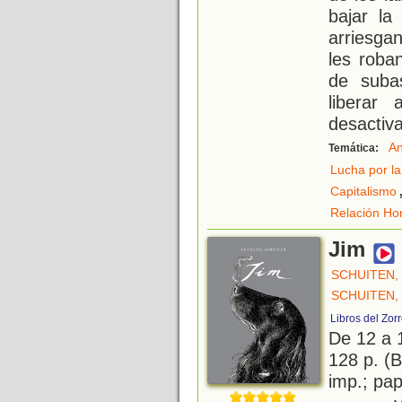
bajar l
arriesga
les roba
de suba
liberar
desactiv
An
Temática:
Lucha por la
Capitalismo
Relación Ho
Jim
SCHUITEN,
SCHUITEN,
Libros del Zor
De 12 a 
128 p. (B
imp.; pa