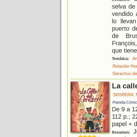
selva de
vendido 
lo llev
puerto d
de Bru
François,
que tiene
An
Temática:
Relación Ho
Derechos de
La call
SEGRERA, 
Planeta Cómic
De 9 a 1
112 p.; 2
papel + d
Ju
Resumen: