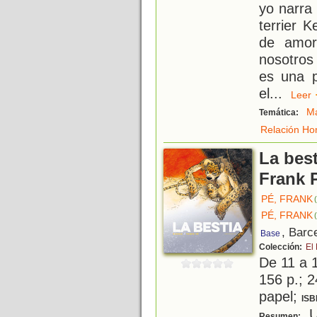
yo narra 
terrier K
de amor
nosotros
es una p
el
...
Lee
M
Temática:
Relación Ho
La best
Frank 
PÉ, FRANK
PÉ, FRANK
(
, Barc
Base
Colección:
El
De 11 a 
156 p.; 2
papel;
ISB
U
Resumen: