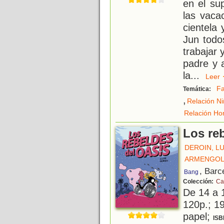
en el su
las vaca
cientela 
Jun todo
trabajar 
padre y 
la
...
Lee
Fa
Temática:
,
Relación N
Relación Ho
Los re
DEROIN, L
ARMENGOL
, Barc
Bang
Colección:
Ca
De 14 a 
120p.; 19
papel;
ISB