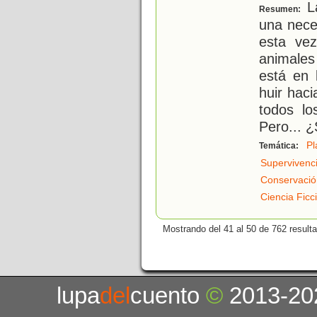
La
Resumen:
una nece
esta vez
animales
está en 
huir hac
todos lo
Pero... 
Pl
Temática:
Supervivenc
Conservació
Ciencia Ficc
Mostrando del 41 al 50 de 762 result
lupa
del
cuento
©
2013-20