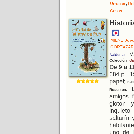
,
Urracas
Re
.
Casas
Histor
MILNE, A. A.
GORTÁZAR,
, M
Valdemar
Colección:
Gr
De 9 a 1
384 p.; 1
papel;
ISB
L
Resumen:
amigos f
glotón y
inquieto
saltarín 
habitan
uno de l