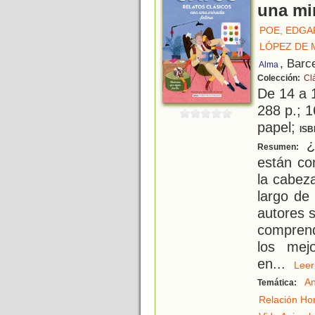
una mir
POE, EDGA
LÓPEZ DE 
, Barc
Alma
Colección:
Cl
De 14 a 
288 p.; 1
papel;
ISB
¿
Resumen:
están co
la cabez
largo de 
autores s
comprend
los mej
en
...
Le
An
Temática:
Relación Ho