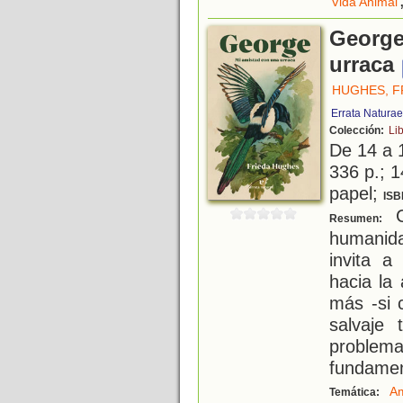
Vida Animal
George
urraca
HUGHES, F
Errata Naturae
Colección:
Li
De 14 a 
336 p.; 1
papel;
ISB
C
Resumen:
humanida
invita a
hacia la
más -si 
salvaje 
proble
fundamen
Am
Temática: