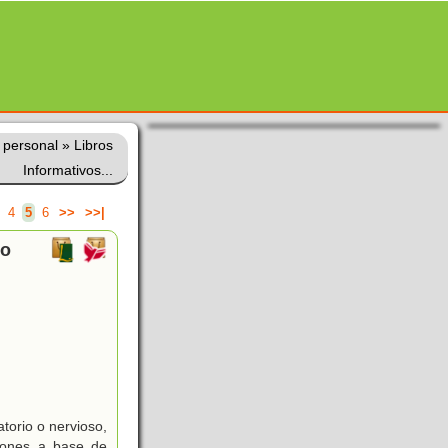
o personal
»
Libros
Informativos...
4
5
6
>>
>>|
po
atorio o nervioso,
ciones a base de