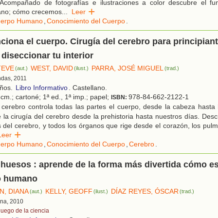
Acompañado de fotografías e ilustraciones a color descubre el fu
ano; cómo crecemos
...
Leer
erpo Humano
,
Conocimiento del Cuerpo
.
iona el cuerpo. Cirugía del cerebro para principiant
 diseccionar tu interior
TEVE
WEST, DAVID
PARRA, JOSÉ MIGUEL
(aut.)
(ilust.)
(trad.)
ndas, 2011
años.
Libro Informativo
. Castellano.
cm.; cartoné; 1ª ed., 1ª imp.; papel;
978-84-662-2122-1
ISBN:
 cerebro controla todas las partes el cuerpo, desde la cabeza hasta
 la cirugía del cerebro desde la prehistoria hasta nuestros días. Desc
s del cerebro, y todos los órganos que rige desde el corazón, los pul
Leer
erpo Humano
,
Conocimiento del Cuerpo
,
Cerebro
.
huesos : aprende de la forma más divertida cómo es
o humano
, DIANA
KELLY, GEOFF
DÍAZ REYES, ÓSCAR
(aut.)
(ilust.)
(trad.)
ona, 2010
juego de la ciencia