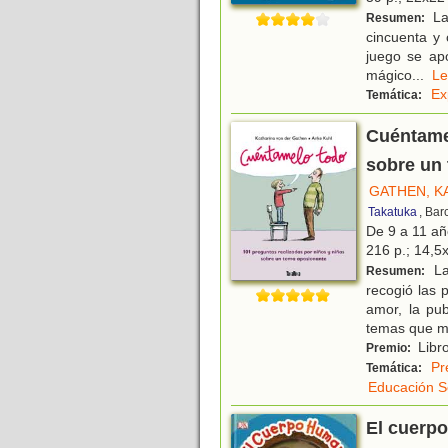
La 
Resumen:
cincuenta y 
juego se apo
mágico
...
L
Ex
Temática:
Cuéntamel
sobre un
GATHEN, K
Takatuka
, Bar
De 9 a 11 a
216 p.; 14,5x
La
Resumen:
recogió las 
amor, la pub
temas que 
Libro
Premio:
Pr
Temática:
Educación S
El cuerpo