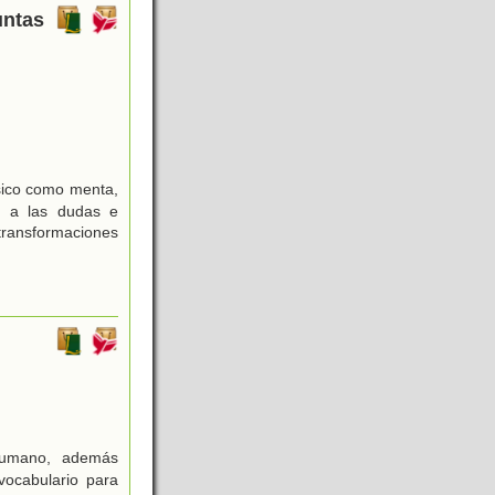
untas
ísico como menta,
e a las dudas e
 transformaciones
 humano, además
vocabulario para