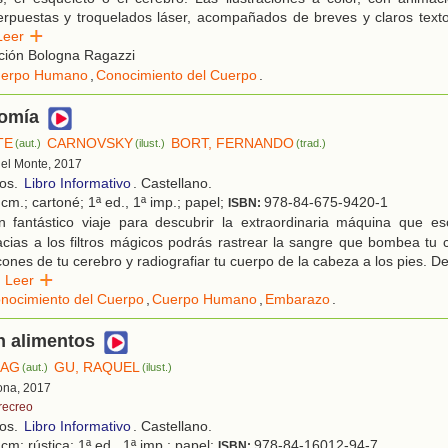
erpuestas y troquelados láser, acompañados de breves y claros text
Leer
ión Bologna Ragazzi
erpo Humano
,
Conocimiento del Cuerpo
.
tomía
TE
CARNOVSKY
BORT, FERNANDO
(aut.)
(ilust.)
(trad.)
 del Monte, 2017
ños.
Libro Informativo
. Castellano.
cm.; cartoné; 1ª ed., 1ª imp.; papel;
978-84-675-9420-1
ISBN:
 fantástico viaje para descubrir la extraordinaria máquina que e
ias a los filtros mágicos podrás rastrear la sangre que bombea tu c
cones de tu cerebro y radiografiar tu cuerpo de la cabeza a los pies. De
Leer
nocimiento del Cuerpo
,
Cuerpo Humano
,
Embarazo
.
n alimentos
MAG
GU, RAQUEL
(aut.)
(ilust.)
lona, 2017
 recreo
ños.
Libro Informativo
. Castellano.
cm; rústica; 1ª ed., 1ª imp.; papel;
978-84-16012-94-7
ISBN: