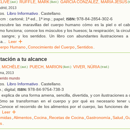
CLIVE
RUFFLE, MARK
GARCÍA CONZÁLEZ, MARÍA JESÚS
(aut.)
(ilust.)
(
adrid, 2013
ños.
Libro Informativo
. Castellano.
cm : cartoné; 1ª ed., 1ª imp.; papel;
978-84-2854-302-6
ISBN:
scubre las maravillas del cuerpo humano cómo es la piel o el cab
o funciona; conoce los músculos y los huesos; la respiración; la circul
la sangre; y los sentidos. Un libro con abundantes ilustraciones a
 a
...
Leer
erpo Humano
,
Conocimiento del Cuerpo
,
Sentidos
.
tación a tu alcance
, MICHÈLE
PUECH, MARION
VIVER, NÚRIA
(aut.)
(ilust.)
(trad.)
ona, 2013
erido mundo
ños.
Libro Informativo
. Castellano.
.; digital;
978-84-9754-738-3
ISBN:
explica de una forma amena, sencilla, divertida, y con ilustraciones a 
cómo se transforman en el cuerpo y por qué es necesario tener u
 Conoce el recorrido de los alimentos por el cuerpo, las funciones de l
Leer
midas
,
Alimentos
,
Cocina
,
Recetas de Cocina
,
Gastronomía
,
Salud
,
Gu
s
.