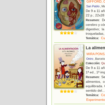
GIFFORD, 
San Pablo
, M
De 9 a 11 a
22 p.; 22x28 
De
Resumen:
cerebro y cóm
digestivo; 
troqueladas,
Cu
Temática:
La alimen
MIRA PONS
Oniro
, Barcel
Colección:
Qu
De 9 a 11 a
1ª ed., 1ª imp
Se 
Resumen:
alimentos, 
equilibrada.
sentido del
...
Co
Temática:
Experimento