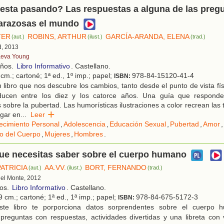
esta pasando? Las respuestas a alguna de las preg
razosas el mundo
TER
ROBINS, ARTHUR
GARCÍA-ARANDA, ELENA
(aut.)
(ilust.)
(trad.)
d, 2013
eva Young
años.
Libro Informativo
. Castellano.
cm.; cartoné; 1ª ed., 1º imp.; papel;
978-84-15120-41-4
ISBN:
libro que nos descubre los cambios, tanto desde el punto de vista f
ucen entre los diez y los catorce años. Una guía que respond
s sobre la pubertad. Las humorísticas ilustraciones a color recrean las
ugar en
...
Leer
ecimiento Personal
,
Adolescencia
,
Educación Sexual
,
Pubertad
,
Amor
,
o del Cuerpo
,
Mujeres
,
Hombres
.
ue necesitas saber sobre el cuerpo humano
ATRICIA
AA.VV.
BORT, FERNANDO
(aut.)
(ilust.)
(trad.)
 del Monte, 2012
ños.
Libro Informativo
. Castellano.
 cm.; cartoné; 1ª ed., 1ª imp.; papel;
978-84-675-5172-3
ISBN:
te libro te porporciona datos sorprendentes sobre el cuerpo
preguntas con respuestas, actividades divertidas y una libreta con 