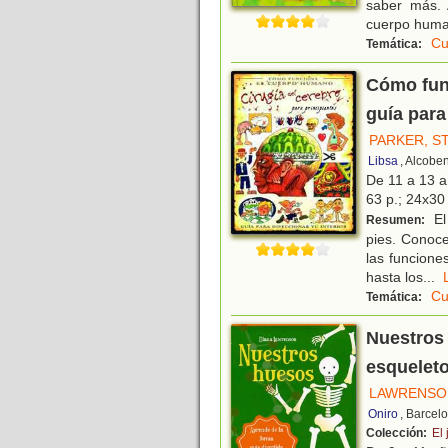
saber más. 
cuerpo hum
Cu
Temática:
Cómo func
guía para
PARKER, S
Libsa
, Alcobe
De 11 a 13 
63 p.; 24x30 
El
Resumen:
pies. Conoce
las funcione
hasta los
...
Cu
Temática:
Nuestros 
esquelet
LAWRENSON
Oniro
, Barcel
Colección:
El 