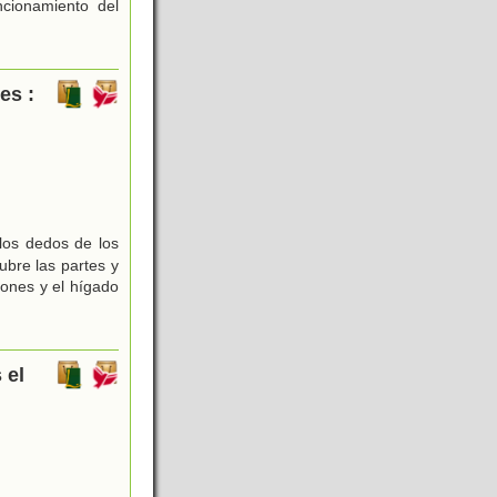
ncionamiento del
es :
 los dedos de los
ubre las partes y
mones y el hígado
 el