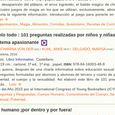
desaparición del plátano, el arroz ingrávido, el batido mágico de ch
cuatro juegos de magia en los que se utilizan, exclusivamente, alim
rta la siguiente información: introducción al juego para ponerte en 
eer
perimentos
,
Magia
,
Alimentos
,
Comidas
,
Ilusionismo
,
Recetas de Coci
o todo : 101 preguntas realizadas por niños y niña
 tema apasionante
ATHARINA VON DER
KUHL, ANKE
DELGADO, MARISA
(aut.)
(ilust.)
(trad.)
celona, 2016
ños.
Libro Informativo
. Castellano.
19 cm.; cartoné; 1ª ed., 1ª imp.; papel;
978-84-16003-48-8
ISBN:
 autora, después de una charla informativa sobre educación sexual
preguntas formuladas por alumnos y alumnas de tercero y cuarto de p
ertad, el cuerpo y la sexualidad. Así elaboró este libro de 101 pre
más
...
Leer
 del Año 2015 por el International Congress of Young Booksellers (ICY
eguntas y Respuestas
,
Cuerpo Humano
,
Conocimiento del Cuerpo
,
Se
exual
,
Pubertad
.
 humano ¡por dentro y por fuera!