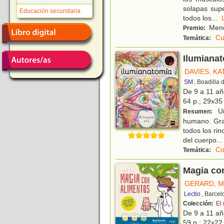
solapas sup
Educación secundaria
todos los
...
Menc
Premio:
Cu
Temática:
Ilumiana
DAVIES, KA
SM
, Boadilla
De 9 a 11 a
64 p.; 29x35 
Un
Resumen:
humano. Grac
todos los rin
del cuerpo
...
Co
Temática:
Magia co
GERARD, 
Lectio
, Barce
Colección:
El
De 9 a 11 a
59 p.; 22x22 