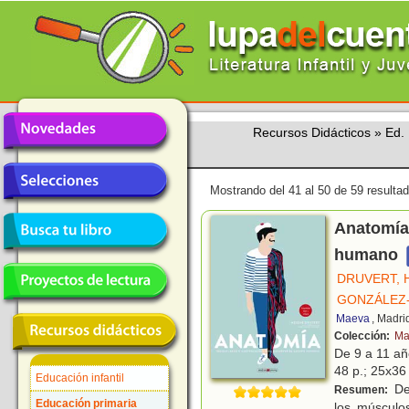
Recursos Didácticos
»
Ed. 
Mostrando del 41 al 50 de 59 resulta
Anatomía 
humano
DRUVERT, 
GONZÁLEZ-
Maeva
, Madri
Colección:
Ma
De 9 a 11 a
48 p.; 25x36 
Educación infantil
Des
Resumen:
Educación primaria
los músculo