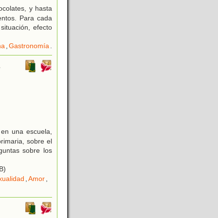
ocolates, y hasta
entos. Para cada
situación, efecto
na
,
Gastronomía
.
s
 en una escuela,
rimaria, sobre el
guntas sobre los
B)
xualidad
,
Amor
,