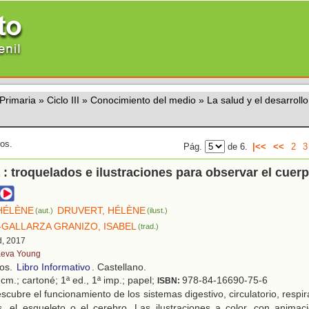
Primaria
»
Ciclo III
»
Conocimiento del medio
»
La salud y el desarroll
dos.
Pág.
de 6.
|<<
<<
2
3
: troquelados e ilustraciones para observar el cuer
HÉLÈNE
DRUVERT, HÉLÈNE
(aut.)
(ilust.)
GALLARZA GRANIZO, ISABEL
(trad.)
d, 2017
eva Young
ños.
Libro Informativo
. Castellano.
cm.; cartoné; 1ª ed., 1ª imp.; papel;
978-84-16690-75-6
ISBN:
cubre el funcionamiento de los sistemas digestivo, circulatorio, respir
s, el esqueleto o el cerebro. Las ilustraciones a color, con anima