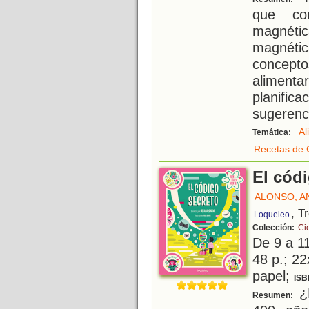
que con
magnéti
magnéti
concepto
alimenta
planific
sugerenc
Al
Temática:
Recetas de 
El cód
ALONSO, A
, T
Loqueleo
Colección:
Ci
De 9 a 1
48 p.; 22
papel;
ISB
¿
Resumen: