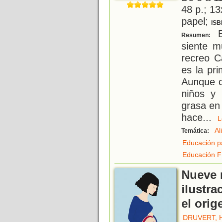
48 p.; 13
papel;
ISB
B
Resumen:
siente m
recreo C
es la pr
Aunque 
niños y 
grasa en 
hace
...
Al
Temática:
Educación p
Educación F
Nueve 
ilustra
el orig
DRUVERT, 