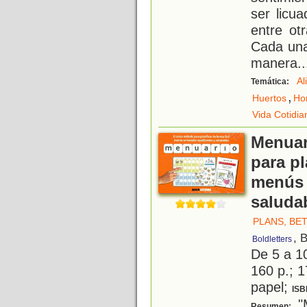
ser licu
entre ot
Cada una
manera
..
Al
Temática:
,
Huertos
Hor
Vida Cotidia
Menuar
para pl
menús 
saluda
PLANS, BE
, 
Boldletters
De 5 a 1
160 p.; 1
papel;
ISB
"M
Resumen: