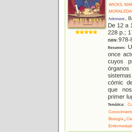
WICKS, MA
MORALEDA
, 
Astronave
De 12 a 
228 p.; 1
978-
ISBN:
Un
Resumen:
once act
cuyos pr
órganos
sistemas
cómic d
que nos
primer lu
C
Temática:
Conocimient
,
Biología
Ci
Enfermedad