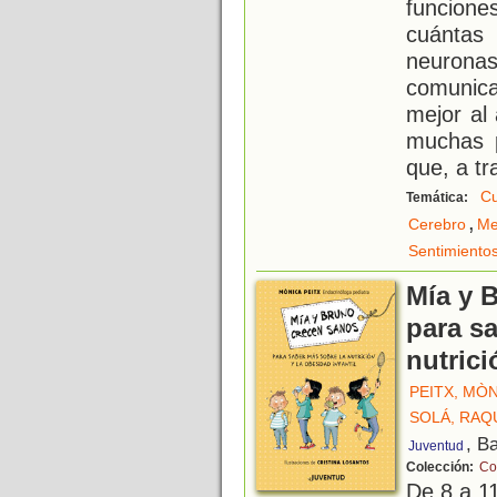
funcion
cuántas
neurona
comunica
mejor al
muchas p
que, a tr
C
Temática:
,
Cerebro
Me
Sentimiento
Mía y 
para s
nutrici
PEITX, MÒ
SOLÁ, RAQ
, B
Juventud
Colección:
Co
De 8 a 1