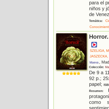
para el p
niños y 
de Venez
Ci
Temática:
Conocimient
Horror.
SZELIGA, 
JASZECKA,
, Mad
Maeva
Colección:
Ma
De 9 a 1
92 p.; 25
papel;
ISB
P
Resumen:
protagon
como s
sentimien