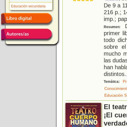
De 9 a 1
Educación secundaria
216 p.; 1
imp.; pa
D
Resumen:
primer l
todo dic
sobre el
mucho m
las dudas
han habla
distintos
.
Pr
Temática:
Conocimient
Educación S
El tea
¡El cu
verdad