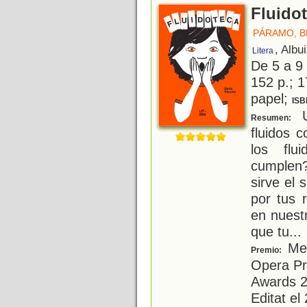
Fluido
PÁRAMO, B
, Albu
Litera
De 5 a 9
152 p.; 1
papel;
ISB
U
Resumen:
fluidos 
los flu
cumplen
sirve el
por tus 
en nuest
que tu
...
Men
Premio:
Opera Pr
Awards 20
Editat el