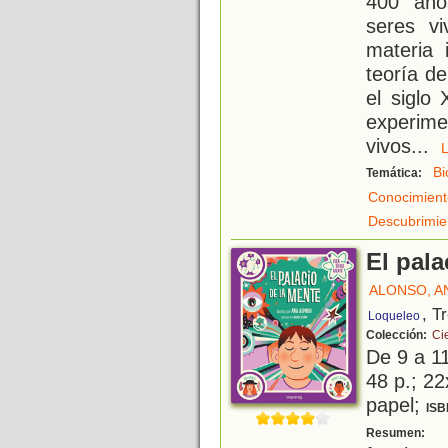
400 años
seres v
materia 
teoría d
el siglo
experim
vivos
...
Bi
Temática:
Conocimient
Descubrimien
El pala
ALONSO, A
, T
Loqueleo
Colección:
Ci
De 9 a 1
48 p.; 22
papel;
ISB
¿
Resumen: