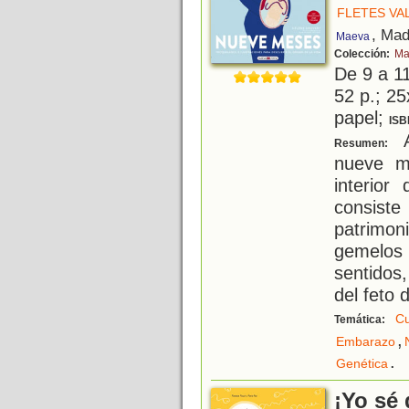
FLETES VA
, Mad
Maeva
Colección:
Ma
De 9 a 1
52 p.; 25
papel;
ISB
A
Resumen:
nueve m
interior
consist
patrimon
gemelos
sentidos
del feto
C
Temática:
,
Embarazo
.
Genética
¡Yo sé