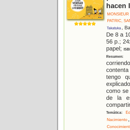
hacen 
MONSIEUR
PATRIC, S
, B
Takatuka
De 8 a 1
56 p.; 24
papel;
ISB
E
Resumen:
corriend
contenta
tengo q
explicad
como se 
de la e
compartir
Ed
Temática:
,
Nacimiento
Conocimient