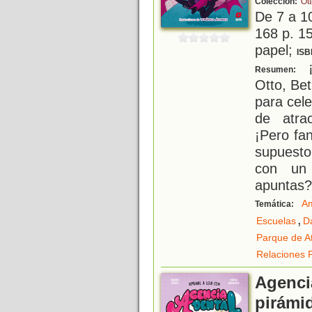
Colección:
Ot
De 7 a 1
168 p. 15
papel;
ISB
¡
Resumen:
Otto, Be
para cele
de atra
¡Pero fa
supuesto
con un 
apuntas?
Am
Temática:
,
Escuelas
D
Parque de A
Relaciones 
Agenci
pirámi