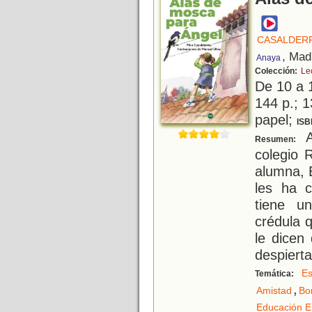
CASALDERR
, Mad
Anaya
Colección:
Le
De 10 a 
144 p.; 1
papel;
ISB
A
Resumen:
colegio 
alumna, 
les ha c
tiene u
crédula q
le dicen
despierta
Es
Temática:
,
Amistad
Bo
Educación E