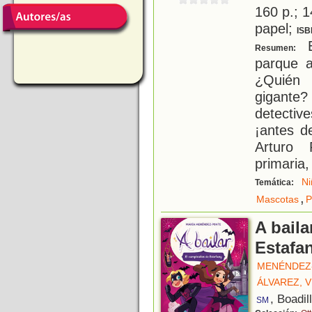
160 p.; 1
papel;
ISB
E
Resumen:
parque a
¿Quién
gigante
detective
¡antes d
Arturo 
primaria,
Ni
Temática:
,
Mascotas
P
A baila
Estafa
MENÉNDEZ-
ÁLVAREZ, 
, Boadil
SM