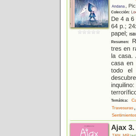
, Pi
Andana
Colección:
Lo
De 4 a 6
64 p.; 24
papel;
ISB
Re
Resumen:
tres en 
la casa.
casa en 
todo el
descubr
inquilin
terrorífic
C
Temática:
,
Travesuras
Sentimiento
Ajax 3.
TAN, MR
(aut