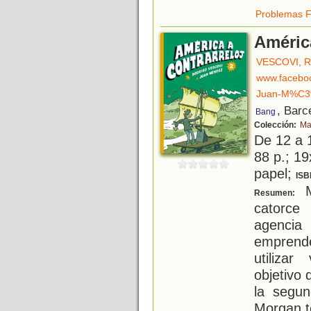
Problemas F
América
VESCOVI, 
www.facebo
Juan-M%C3
, Barc
Bang
Colección:
Ma
De 12 a 
88 p.; 19
papel;
ISB
M
Resumen:
catorce
agenci
emprende
utiliza
objetivo 
la segun
Morgan t