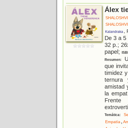
Álex t
SHALOSHVIL
SHALOSHVIL
,
Kalandraka
De 3 a 5
32 p.; 26
papel;
ISB
U
Resumen:
que invi
timidez 
ternura
amistad 
la empat
Frente
extrovert
Se
Temática:
,
Empatía
Am