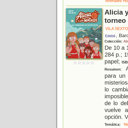
Animales H
Alicia 
torneo 
VILA SEXT
, Bar
Edebé
Colección:
Ali
De 10 a 
284 p.; 1
papel;
ISB
A
Resumen:
para un 
misterios
lo cambi
imposibl
de lo de
vuelve 
opción. V
Ni
Temática: