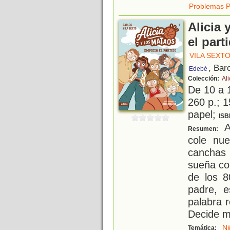
Problemas P
Alicia 
el part
VILA SEXT
, Bar
Edebé
Colección:
Ali
De 10 a 
260 p.; 1
papel;
ISB
A
Resumen:
cole nu
canchas
sueña co
de los 8
padre, e
palabra 
Decide m
Ni
Temática: