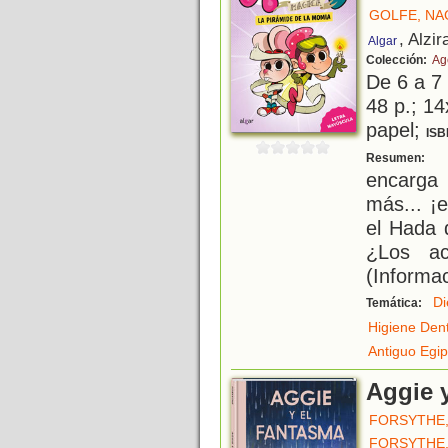
GOLFE, N
, Alzir
Algar
Colección:
Ag
De 6 a 7
48 p.; 14
papel;
ISB
L
Resumen:
encarga 
más... ¡e
el Hada 
¿Los ac
(Informac
Di
Temática:
Higiene Dent
Antiguo Egip
Aggie 
FORSYTHE
FORSYTHE