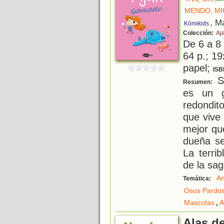
MENDO, MI
, M
Kómikids
Colección:
Aj
De 6 a 8
64 p.; 19
papel;
ISB
Si
Resumen:
es un g
redondit
que vive
mejor qu
dueña s
La terri
de la sa
An
Temática:
Osos Pardo
,
Mascotas
A
Alas d