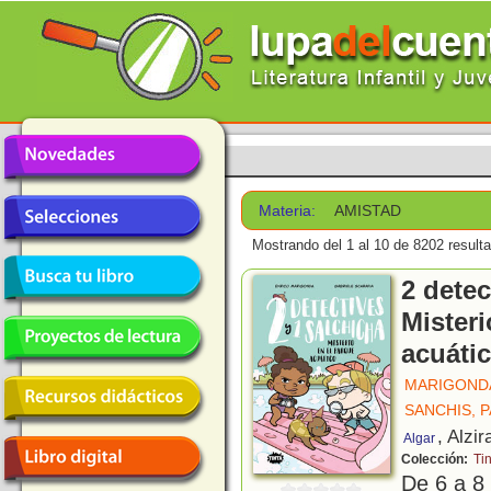
Materia:
AMISTAD
Mostrando del 1 al 10 de 8202 result
2 detec
Misteri
acuáti
MARIGONDA
SANCHIS, 
, Alzir
Algar
Colección:
Ti
De 6 a 8