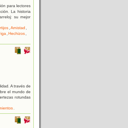
ción para lectores
ión. La historia
rreloj: su mejor
tijos
,
Amistad
,
riga
,
Hechizos
,
idad. A través de
sobre el mundo de
certezas rotundas
mientos
.