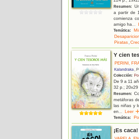
224 p.; 19x22
Un 
Resumen:
a partir de 
comienza co
amigo ha
...
Mi
Temática:
Desaparicio
Piratas
,
Crec
Y cien te
PERINI, F
Kalandraka
, 
Colección:
Po
De 9 a 11 a
32 p.; 20x29 
Con
Resumen:
metáforas de
las niñas y 
en
...
Lee
Po
Temática:
¡Es caca!
VARELA, E