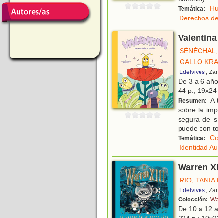
H
Temática:
Derechos de
Valentina
SÉNÉCHAL,
GALLO KRA
Edelvives
, Za
De 3 a 6 añ
44 p.; 19x24 
A t
Resumen:
sobre la imp
segura de s
puede con t
Co
Temática:
Identidad A
Warren XI
RIO, TANIA
Edelvives
, Za
Colección:
Wa
De 10 a 12 