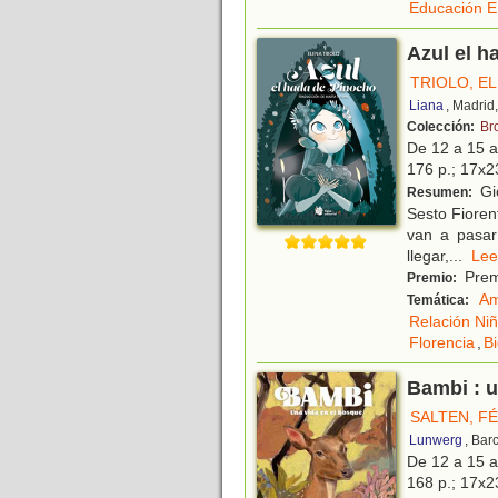
Educación E
Azul el h
TRIOLO, E
Liana
, Madrid
Colección:
Br
De 12 a 15 
176 p.; 17x23
Gio
Resumen:
Sesto Fiorent
van a pasar
llegar,
...
L
Premi
Premio:
Am
Temática:
Relación Niñ
Florencia
,
Bi
Bambi : u
SALTEN, FÉ
Lunwerg
, Bar
De 12 a 15 
168 p.; 17x23