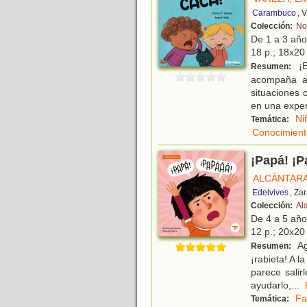
Carambuco
, 
Colección:
No
De 1 a 3 añ
18 p.; 18x20 
¡E
Resumen:
acompaña a 
situaciones 
en una exper
Ni
Temática:
Conocimient
¡Papá! ¡P
ALCÁNTARA
Edelvives
, Za
Colección:
Al
De 4 a 5 añ
12 p.; 20x20 
Ag
Resumen:
¡rabieta! A l
parece salir
ayudarlo,
...
Fa
Temática: