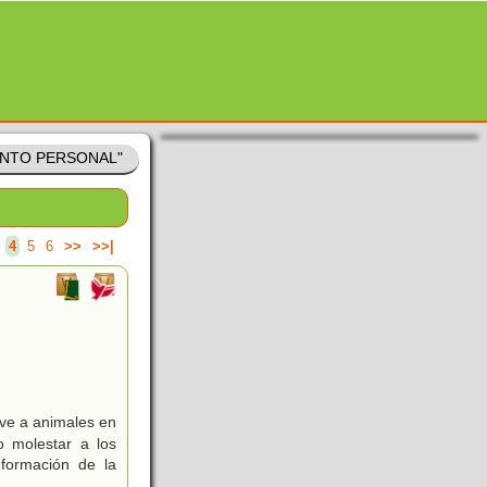
IENTO PERSONAL"
4
5
6
>>
>>|
 ve a animales en
o molestar a los
nformación de la