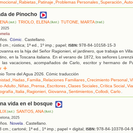
mocional
,
Rabietas
,
Patinaje
,
Problemas Personales
,
Superación
,
Auto
ada de Pinocho
LENA
TRIOLO, ELENA
TUTONE, MARTA
(aut.)
(ilust.)
(trad.)
, 2025
omelia
años.
Cómic
. Castellano.
 cm.; rústica; 1ª ed., 1º imp.; papel;
978-84-10158-15-3
ISBN:
vanna es la hija del Señor Ragionieri, el jardinero, que trabaja en Villa
ino, en la Toscana italiana. En el verano de 1872, los señores Lorenzin
 las vacaciones, acompañados de Carlo, escritor y hermano de Pa
eer
o Torre del Agua 2026. Cómic traducción
istad
,
Hadas
,
Familia
,
Relaciones Familiares
,
Crecimiento Personal
,
V
o-Adulto
,
Niñas
,
Prensa
,
Escritores
,
Clases Sociales
,
Crítica Social
,
Via
ografía
,
Italia
,
Ragionieri, Giovanna
,
Sentimientos
,
Collodi, Carlo
.
na vida en el bosque
LIX
SANTOS, ANA
(aut.)
(ilust.)
celona, 2025
años.
Novela
. Castellano.
 cm.; cartoné; 1ª ed., 1ª imp.; papel + digital;
978-84-10378-04-
ISBN: