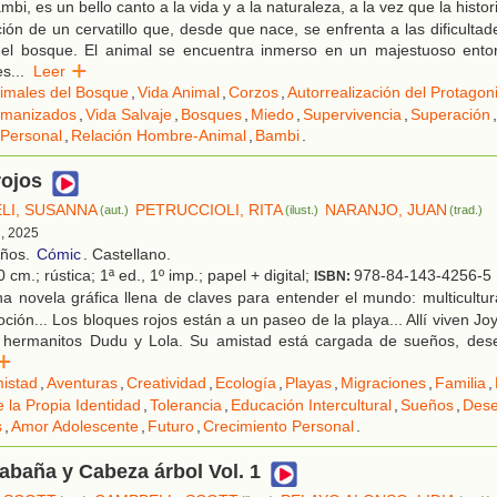
bi, es un bello canto a la vida y a la naturaleza, a la vez que la histo
ión de un cervatillo que, desde que nace, se enfrenta a las dificultad
el bosque. El animal se encuentra inmerso en un majestuoso ento
es
...
Leer
imales del Bosque
,
Vida Animal
,
Corzos
,
Autorrealización del Protagon
umanizados
,
Vida Salvaje
,
Bosques
,
Miedo
,
Supervivencia
,
Superación
,
 Personal
,
Relación Hombre-Animal
,
Bambi
.
rojos
LI, SUSANNA
PETRUCCIOLI, RITA
NARANJO, JUAN
(aut.)
(ilust.)
(trad.)
d, 2025
años.
Cómic
. Castellano.
 cm.; rústica; 1ª ed., 1º imp.; papel + digital;
978-84-143-4256-5
ISBN:
 novela gráfica llena de claves para entender el mundo: multicultura
ión... Los bloques rojos están a un paseo de la playa... Allí viven Joy
 hermanitos Dudu y Lola. Su amistad está cargada de sueños, des
r
istad
,
Aventuras
,
Creatividad
,
Ecología
,
Playas
,
Migraciones
,
Familia
,
 la Propia Identidad
,
Tolerancia
,
Educación Intercultural
,
Sueños
,
Des
s
,
Amor Adolescente
,
Futuro
,
Crecimiento Personal
.
baña y Cabeza árbol Vol. 1