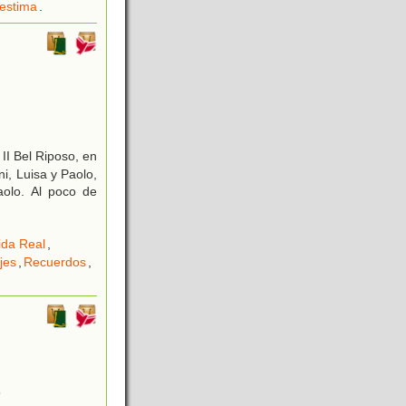
estima
.
 II Bel Riposo, en
i, Luisa y Paolo,
olo. Al poco de
ida Real
,
jes
,
Recuerdos
,
9