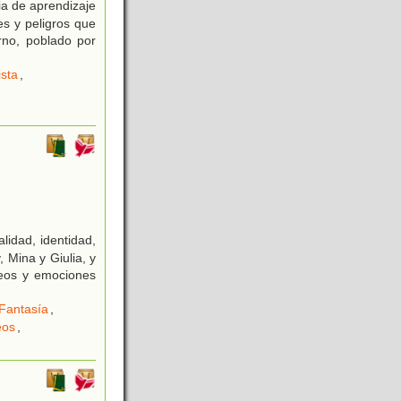
ria de aprendizaje
es y peligros que
rno, poblado por
ista
,
lidad, identidad,
, Mina y Giulia, y
eos y emociones
Fantasía
,
eos
,