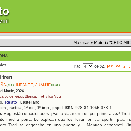
Materias
»
Materia "CRECIM
ONAL
ados.
Pág.
de 82.
|<<
<<
2
3
l tren
OÑA
INFANTE, JUANJE
(aut.)
(ilust.)
 del Monte, 2026
barco de vapor. Blanca. Troti y los Mug
os.
Relato
. Castellano.
cm.; rústica; 1ª ed., 1º imp.; papel;
978-84-1055-378-1
ISBN:
 Mug están emocionados. ¡Van a viajar en tren por primera vez! Troti
ente mucha pena. Le explican que los llevan en transportín para n
pero Troti se engancha en una puerta y... ¡Menudo desastroti! (I