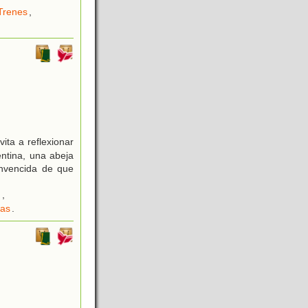
Trenes
,
ita a reflexionar
entina, una abeja
onvencida de que
d
,
jas
.