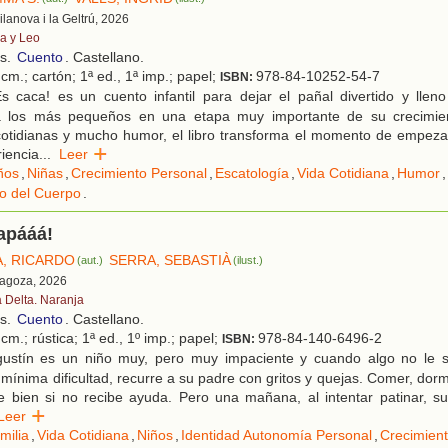
Vilanova i la Geltrú, 2026
a y Leo
os.
Cuento
. Castellano.
cm.; cartón; 1ª ed., 1ª imp.; papel;
978-84-10252-54-7
ISBN:
s caca! es un cuento infantil para dejar el pañal divertido y llen
los más pequeños en una etapa muy importante de su crecimien
cotidianas y mucho humor, el libro transforma el momento de empezar
iencia
...
Leer
ños
,
Niñas
,
Crecimiento Personal
,
Escatología
,
Vida Cotidiana
,
Humor
,
o del Cuerpo
.
apááá!
, RICARDO
SERRA, SEBASTIÀ
(aut.)
(ilust.)
ragoza, 2026
a Delta. Naranja
os.
Cuento
. Castellano.
cm.; rústica; 1ª ed., 1º imp.; papel;
978-84-140-6496-2
ISBN:
ustín es un niño muy, pero muy impaciente y cuando algo no le sa
a mínima dificultad, recurre a su padre con gritos y quejas. Comer, dormi
le bien si no recibe ayuda. Pero una mañana, al intentar patinar, 
Leer
milia
,
Vida Cotidiana
,
Niños
,
Identidad Autonomía Personal
,
Crecimient