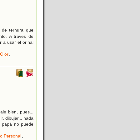
o de ternura que
to. A través de
 a usar el orinal
Olor
,
le bien, pues...
r, dibujar... nada
su papá no puede
o Personal
,