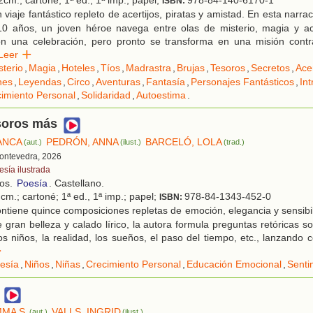
cm.; cartoné; 1ª ed., 1ª imp.; papel;
978-84-140-6170-1
ISBN:
viaje fantástico repleto de acertijos, piratas y amistad. En esta narra
10 años, un joven héroe navega entre olas de misterio, magia y acc
n una celebración, pero pronto se transforma en una misión contra
Leer
sterio
,
Magia
,
Hoteles
,
Tíos
,
Madrastra
,
Brujas
,
Tesoros
,
Secretos
,
Acer
nes
,
Leyendas
,
Circo
,
Aventuras
,
Fantasía
,
Personajes Fantásticos
,
Int
imiento Personal
,
Solidaridad
,
Autoestima
.
soros más
RANCA
PEDRÓN, ANNA
BARCELÓ, LOLA
(aut.)
(ilust.)
(trad.)
Pontevedra, 2026
esía ilustrada
ños.
Poesía
. Castellano.
cm.; cartoné; 1ª ed., 1ª imp.; papel;
978-84-1343-452-0
ISBN:
tiene quince composiciones repletas de emoción, elegancia y sensibil
 gran belleza y calado lírico, la autora formula preguntas retóricas 
los niños, la realidad, los sueños, el paso del tiempo, etc., lanzando 
r
esía
,
Niños
,
Niñas
,
Crecimiento Personal
,
Educación Emocional
,
Senti
MMA S.
VALLS, INGRID
(aut.)
(ilust.)