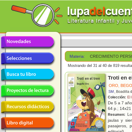
Materia:
CRECIMIENTO PERS
Mostrando del 31 al 40 de 819 result
Troti en e
ORO, BEG
SM
, Boadilla
Colección:
El 
De 5 a 7 añ
64 p.; 14x21 
Los
Resumen:
jaulas y si
pasajeros, 
editorial)