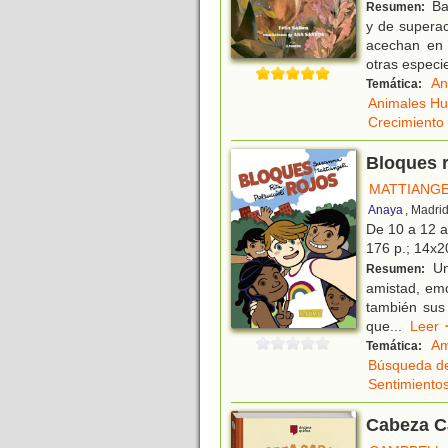
Bam
Resumen:
y de superac
acechan en 
otras especi
An
Temática:
Animales H
Crecimiento
Bloques 
MATTIANGE
Anaya
, Madri
De 10 a 12 
176 p.; 14x20
Una
Resumen:
amistad, emoc
también sus
que
...
Lee
Am
Temática:
Búsqueda de
Sentimiento
Cabeza Ca