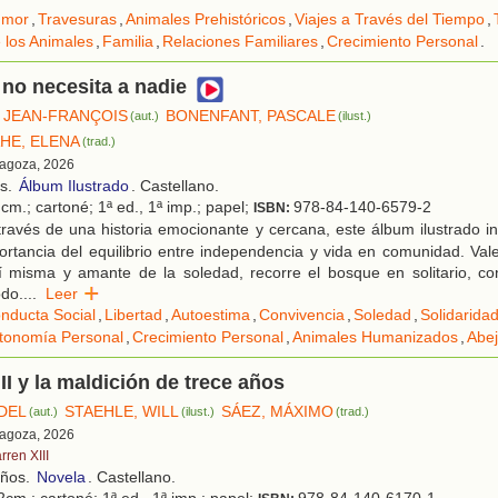
umor
,
Travesuras
,
Animales Prehistóricos
,
Viajes a Través del Tiempo
,
 los Animales
,
Familia
,
Relaciones Familiares
,
Crecimiento Personal
.
 no necesita a nadie
 JEAN-FRANÇOIS
BONENFANT, PASCALE
(aut.)
(ilust.)
HE, ELENA
(trad.)
ragoza, 2026
os.
Álbum Ilustrado
. Castellano.
cm.; cartoné; 1ª ed., 1ª imp.; papel;
978-84-140-6579-2
ISBN:
ravés de una historia emocionante y cercana, este álbum ilustrado inv
ortancia del equilibrio entre independencia y vida en comunidad. Val
í misma y amante de la soledad, recorre el bosque en solitario, c
odo.
...
Leer
nducta Social
,
Libertad
,
Autoestima
,
Convivencia
,
Soledad
,
Solidarida
utonomía Personal
,
Crecimiento Personal
,
Animales Humanizados
,
Abe
II y la maldición de trece años
 DEL
STAEHLE, WILL
SÁEZ, MÁXIMO
(aut.)
(ilust.)
(trad.)
ragoza, 2026
rren XIII
años.
Novela
. Castellano.