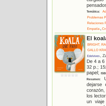
pensados.
Ad
Temática:
Problemas P
Relaciones 
,
Empatía
Cr
El koa
BRIGHT, R
GALLO KRA
, Z
Edelvives
De 4 a 6
32 p.; 15
papel;
ISB
U
Resumen:
dejarse
corazón,
los lecto
un viaje