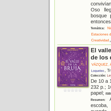
convivía
Oso lle
bosque 
entonces 
Ni
Temática:
Estaciones d
,
Creatividad
El vall
de los 
VÁZQUEZ, 
, T
Loqueleo
Colección:
Le
De 10 a 
232 p.; 1
papel;
ISB
A
Resumen:
escoba,