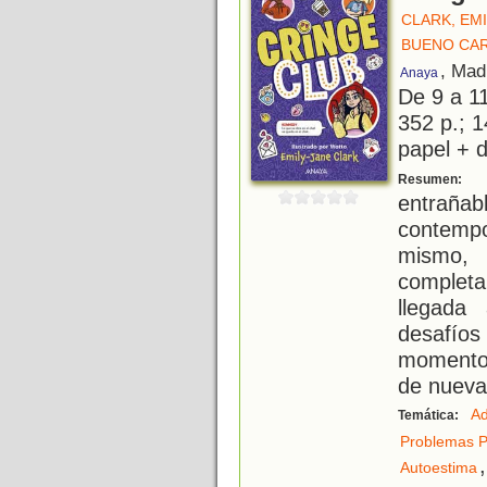
CLARK, EMI
BUENO CA
, Mad
Anaya
De 9 a 1
352 p.; 1
papel + d
U
Resumen:
entrañ
contemp
mismo,
complet
llegada
desafí
momento
de nueva
Ad
Temática:
Problemas P
,
Autoestima