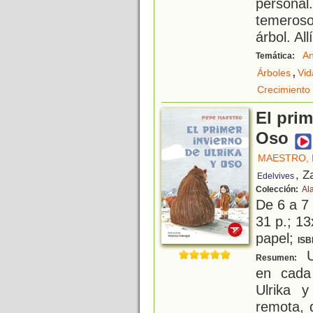
personal
temeros
árbol. Allí
An
Temática:
,
Árboles
Vid
Crecimiento
El prim
Oso
MAESTRO, 
, Z
Edelvives
Colección:
Al
De 6 a 7
31 p.; 13
papel;
ISB
U
Resumen:
en cada 
Ulrika 
remota, 