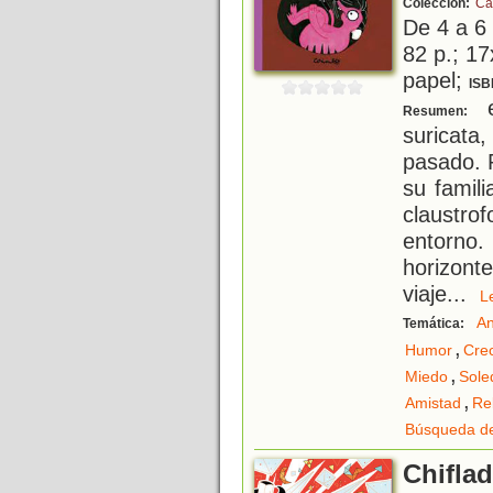
Colección:
Cat
De 4 a 6
82 p.; 17
papel;
ISB
e
Resumen:
suricat
pasado. R
su famili
claustro
entorno. 
horizont
viaje
...
An
Temática:
,
Humor
Cre
,
Miedo
Sole
,
Amistad
Re
Búsqueda de
Chifla