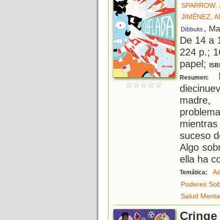
SPARROW, 
JIMÉNEZ, 
, Ma
Dibbuks
De 14 a 
224 p.; 1
papel;
ISB
D
Resumen:
diecinu
madre, 
problem
mientras
suceso d
Algo sobr
ella ha 
Ad
Temática:
Poderes Sob
Salud Menta
Cringe