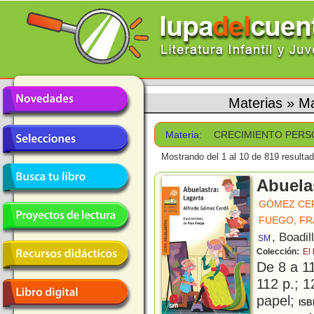
Materias
»
M
Materia:
CRECIMIENTO PERS
Mostrando del 1 al 10 de 819 resulta
Abuela
GÓMEZ CE
FUEGO, FR
, Boadil
SM
Colección:
El
De 8 a 1
112 p.; 1
papel;
ISB