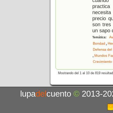
cuando 
practica
necesita
precio q
son tres
un sapo 
Av
Temática:
,
Bondad
He
Defensa del
,
Mundos Fan
Crecimiento
Mostrando del 1 al 10 de 819 resulta
lupa
del
cuento
©
2013-20