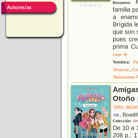
M
Resumen:
familia p
a enamo
Brígida l
que son s
pues cre
prima Cu
Leer
Fa
Temática:
,
Divorcio
Cr
Relaciones F
Amigas
Otoño
ORO, BEG
, Boadil
SM
Colección:
Am
De 10 a 
208 p.; 1