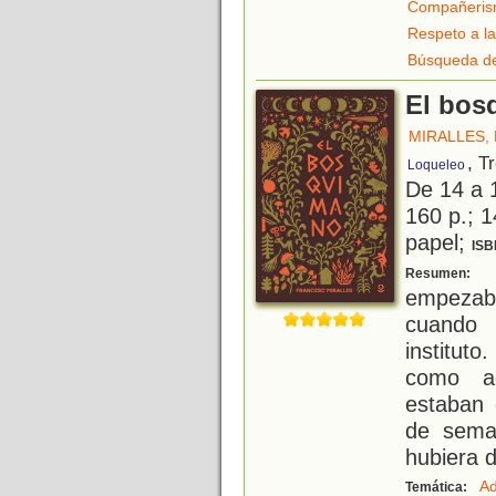
Compañeri
Respeto a la
Búsqueda de
El bos
MIRALLES,
, T
Loqueleo
De 14 a 
160 p.; 1
papel;
ISB
"
Resumen:
empezab
cuando 
institut
como aq
estaban 
de sema
hubiera 
Ad
Temática: