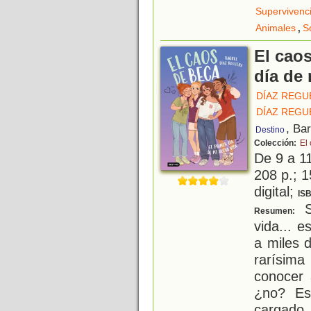
Supervivenc
,
Animales
S
El caos
día de
DÍAZ REGU
DÍAZ REGU
, Ba
Destino
Colección:
El
De 9 a 1
208 p.; 1
digital;
IS
S
Resumen:
vida... 
a miles 
rarísim
conocer 
¿no? Es
cargado