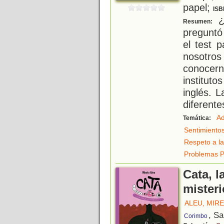
papel;
ISB
¿
Resumen:
preguntó
el test 
nosotr
conocer
institut
inglés. 
diferente
Ad
Temática:
Sentimiento
Respeto a la
Problemas P
Cata, l
mister
ALEU, MIRE
, S
Corimbo