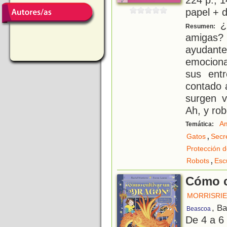
papel + d
¿H
Resumen:
amigas?
ayudante
emociona
sus ent
contado 
surgen v
Ah, y rob
Am
Temática:
,
Gatos
Secr
Protección d
,
Robots
Esc
Cómo c
MORRISRIE
, B
Beascoa
De 4 a 6