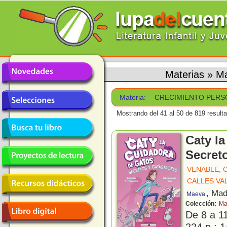
Materias
»
M
Materia:
CRECIMIENTO PERS
Mostrando del 41 al 50 de 819 result
Caty la
Secreto
VENABLE, 
CALLES VA
, Mad
Maeva
Colección:
Ma
De 8 a 1
224 p.; 1