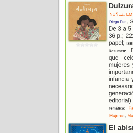
Dulzur
NUÑEZ, EMI
, 
Diego Pun
De 3 a 5
36 p.; 22
papel;
ISB
D
Resumen:
que cel
mujeres 
importan
infancia 
necesa
generaci
editorial)
Fa
Temática:
,
Mujeres
Ma
El abi