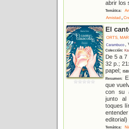
abrir los 
A
Temática:
,
Amistad
Cr
El cant
ORTS, MAR
,
Carambuco
Colección:
Kai
De 5 a 7
32 p.; 21
papel;
ISB
Es
Resumen:
que vuel
con su 
junto a
toques l
entende
editorial)
Ni
Temática: