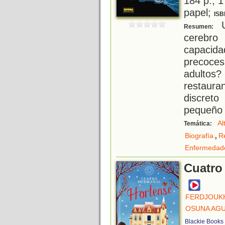
184 p.; 1
papel;
ISB
U
Resumen:
cerebr
capacid
precoces
adultos?
restaura
discret
pequeño 
Al
Temática:
,
Biografía
R
Enfermedad
Cuatro
FERDJOUKH
OSUNA AGUI
Blackie Books