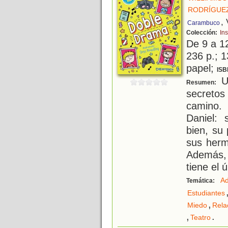
RODRÍGUEZ
,
Carambuco
Colección:
Ins
De 9 a 1
236 p.; 1
papel;
ISB
Un
Resumen:
secreto
camino.
Daniel:
bien, su
sus herm
Además, 
tiene el ú
Ad
Temática:
Estudiantes
,
Miedo
Rela
,
.
Teatro