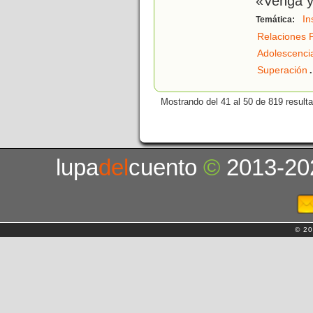
«Venga ya
In
Temática:
Relaciones 
Adolescenci
.
Superación
Mostrando del 41 al 50 de 819 result
lupa
del
cuento
©
2013-20
© 20