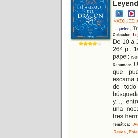
Leyend
VÁZQUEZ, 
, T
Loqueleo
Colección:
Le
De 10 a 
264 p.; 1
papel;
ISB
Un
Resumen:
que pue
escama d
de todo
búsqueda
y..., ent
una inoc
tres her
Av
Temática:
,
Reyes
Enf