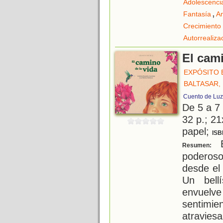
Adolescenci
,
Fantasía
A
Crecimiento
Autorrealiza
El cami
EXPÓSITO 
BALTASAR,
Cuento de Luz
De 5 a 7
32 p.; 21
papel;
ISB
E
Resumen:
poderos
desde el 
Un bell
envue
sentimie
atravies