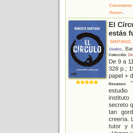
Crecimiento
.
Humor
El Círc
estás f
SANTIAGO,
, Ba
Destino
Colección:
De
De 9 a 1
328 p.; 1
papel + d
"
Resumen:
estudio
institu
secreto 
tan gor
creería. 
tutor y 