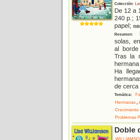
Colección:
La
De 12 a 
240 p.; 1
papel;
ISB
L
Resumen:
solas, e
al borde
Tras la 
hermana
Ha llega
hermana
de cerca
Fa
Temática:
,
Hermanas
Crecimiento
Problemas P
Doble 
WILLIAMSON