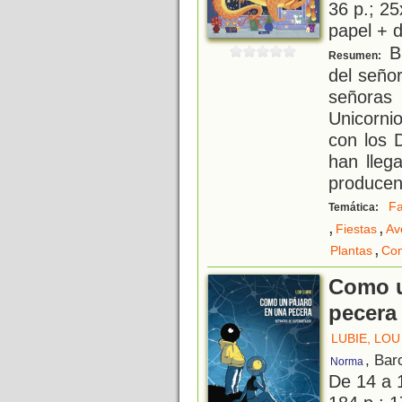
36 p.; 25
papel + d
Bi
Resumen:
del seño
señoras
Unicorni
con los 
han lleg
producen 
Fa
Temática:
,
,
Fiestas
Av
,
Plantas
Con
Como u
pecera
LUBIE, LOU
, Bar
Norma
De 14 a 