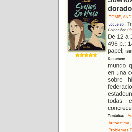
Sueños 
dorado
TOMÉ, AND
, T
Loqueleo
Colección:
Pí
De 12 a 
496 p.; 1
papel;
ISB
"
Resumen:
mundo qu
en una c
sobre h
federa
estadoun
todas 
concreces
Ad
Temática:
,
Autoestima
Problemas P