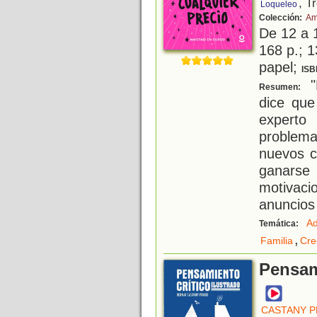
, T
Loqueleo
Colección:
Am
De 12 a 
168 p.; 1
papel;
ISB
"
Resumen:
dice que
expert
problema
nuevos c
ganars
motivac
anuncios 
Ad
Temática:
,
Familia
Cre
Pensami
CASTANY P