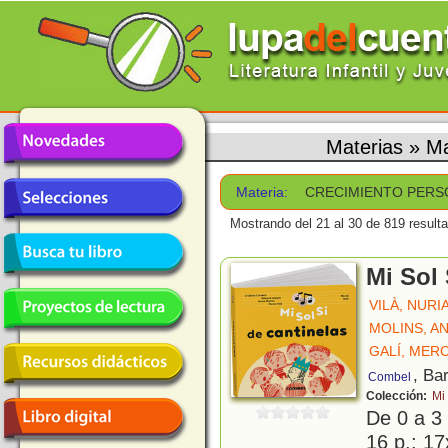
Materias
»
M
Materia:
CRECIMIENTO PERS
Mostrando del 21 al 30 de 819 result
Mi Sol 
VILÀ, NURI
MOLINS, A
GALÍ, MER
, Ba
Combel
Colección:
Mi 
De 0 a 3
16 p.; 17