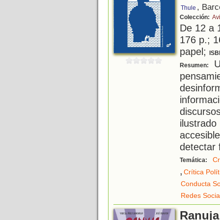
, Barc
Thule
Colección:
Av
De 12 a 
176 p.; 1
papel;
ISB
Un
Resumen:
pensami
desinfor
informa
discurso
ilustra
accesib
detectar 
Cr
Temática:
,
Crítica Polít
Conducta So
Redes Socia
Ranuja