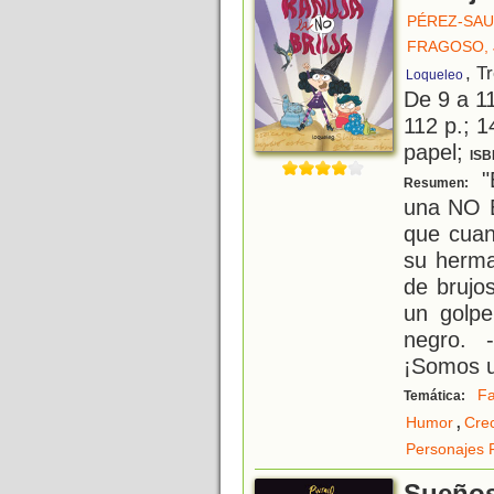
PÉREZ-SAU
FRAGOSO, 
, T
Loqueleo
De 9 a 1
112 p.; 1
papel;
ISB
"
Resumen:
una NO B
que cuan
su herma
de brujo
un golpe
negro. 
¡Somos 
Fa
Temática:
,
Humor
Cre
Personajes 