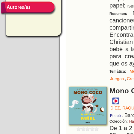
papel;
ISB
M
Resumen:
cancion
compar
Encontr
Christia
bebé a l
para cr
que os ay
Mú
Temática:
,
Juegos
Cre
Mono C
DÍEZ, RAQ
, Bar
Edebé
Colección:
Ha
De 1 a 2