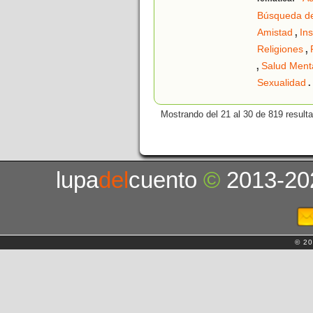
Búsqueda de
,
Amistad
Ins
,
Religiones
,
Salud Ment
.
Sexualidad
Mostrando del 21 al 30 de 819 result
lupa
del
cuento
©
2013-20
© 20