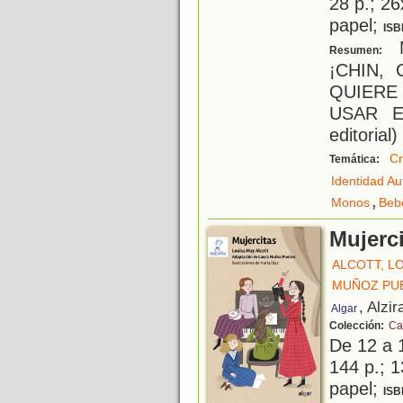
28 p.; 26
papel;
ISB
M
Resumen:
¡CHIN, 
QUIERE
USAR EL
editorial)
Cr
Temática:
Identidad A
,
Monos
Beb
Mujerc
ALCOTT, L
MUÑOZ PUE
, Alzir
Algar
Colección:
Ca
De 12 a 
144 p.; 1
papel;
ISB