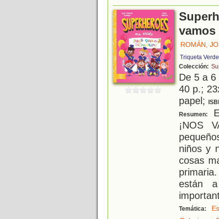
Superh
vamos 
ROMÁN, JO
Triqueta Verde
Colección:
Su
De 5 a 6
40 p.; 23
papel;
ISB
E
Resumen:
¡NOS V
pequeño
niños y 
cosas ma
primaria
están 
important
Es
Temática: