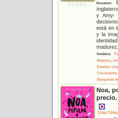
E
Resumen:
Inglater
y Amy- 
decisivo
está en l
y la ima
identid
madurez
Fa
Temática:
,
Mujeres
Am
Estados Uni
Crecimiento
Búsqueda de
Noa, p
precio
TENA TENA