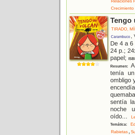
Relaciones 
Crecimiento
Tengo 
TIRADO, M
,
Carambuco
De 4 a 6
24 p.; 24
papel;
ISB
Al
Resumen:
tenía u
ombligo y
encendía
quemaba 
sentía l
noche u
oído
...
L
Ed
Temática:
,
Rabietas
S