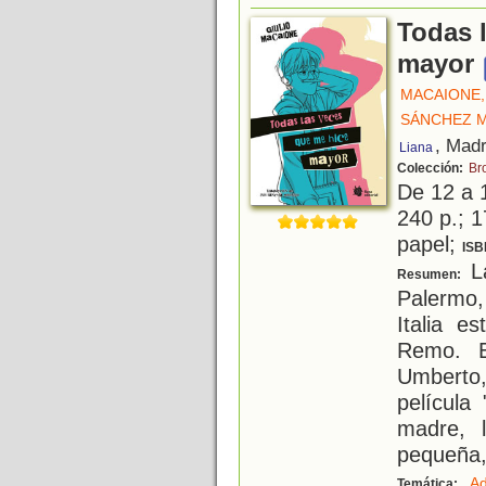
Todas 
mayor
MACAIONE,
SÁNCHEZ M
, Madr
Liana
Colección:
Br
De 12 a 
240 p.; 1
papel;
ISB
La
Resumen:
Palermo,
Italia e
Remo. E
Umberto,
película
madre, 
pequeña,
Ad
Temática: