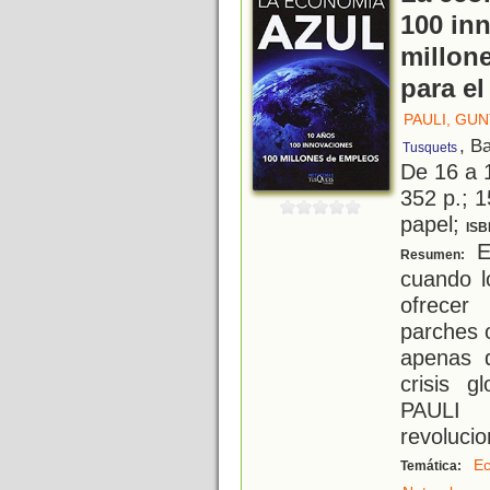
100 in
millon
para e
PAULI, GU
, B
Tusquets
De 16 a 
352 p.; 1
papel;
ISB
E
Resumen:
cuando l
ofrecer
parches 
apenas 
crisis 
PAULI 
revolucio
E
Temática:
,