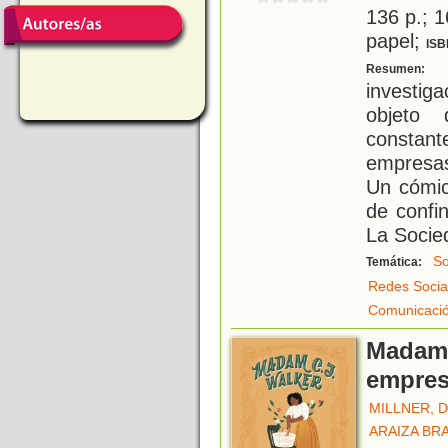
136 p.; 1
papel;
ISB
E
Resumen:
investi
objeto 
constant
empresas
Un cómic
de confi
La Socie
So
Temática:
Redes Socia
Comunicaci
Madam 
empre
MILLNER, 
ARAIZA BR