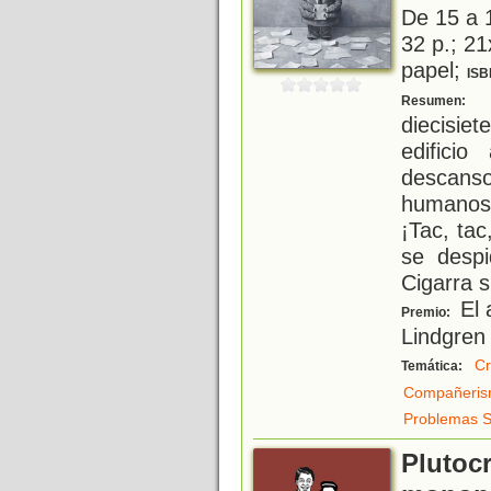
De 15 a 
32 p.; 21
papel;
ISB
¡
Resumen:
diecisi
edificio
descans
humanos.
¡Tac, tac
se despi
Cigarra s
El 
Premio:
Lindgren
Cr
Temática:
Compañeri
Problemas S
Plutocr