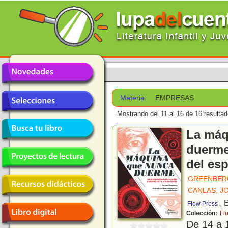
Materia:
EMPRESAS
Mostrando del 11 al 16 de 16 resultad
La máq
duerme 
del esp
GREENBERG
CANLAS, J
, 
Flow Press
Colección:
Flo
De 14 a 