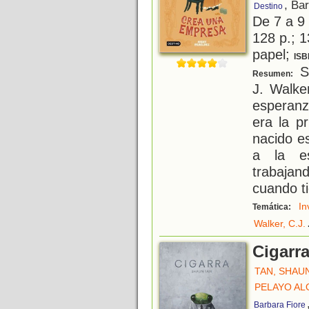
, Ba
Destino
De 7 a 9
128 p.; 1
papel;
ISB
S
Resumen:
J. Walke
esperanz
era la p
nacido es
a la es
trabajan
cuando t
In
Temática:
Walker, C.J.
Cigarr
TAN, SHAU
PELAYO ALO
Barbara Fiore