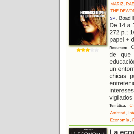
MARIZ, RA
THE DEWO
, Boadil
SM
De 14 a 
272 p.; 1
papel + d
C
Resumen:
de que 
educació
un entor
chicas p
entrete
interes
vigilados
Cr
Temática:
,
Amistad
Int
,
Economía
La eco