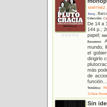
monopo
MARTÍNEZ,
, Barc
Bang
Colección:
Ca
De 14 a 
144 p.; 2
papel;
ISB
A
Resumen:
mundo, l
el gobie
dirigirl
plutocra
más pode
de accio
función
...
Ri
Temática:
Crítica Socia
Sin id