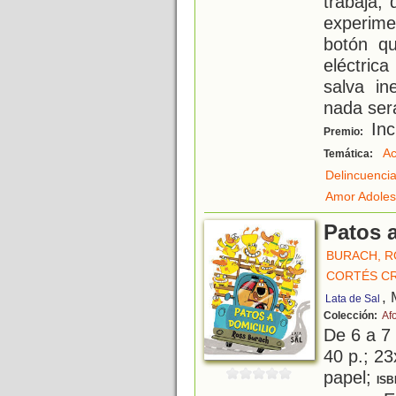
trabaja,
experime
botón q
eléctric
salva in
nada ser
Inc
Premio:
Ac
Temática:
Delincuenci
Amor Adoles
Patos a
BURACH, R
CORTÉS CR
, 
Lata de Sal
Colección:
Af
De 6 a 7
40 p.; 23
papel;
ISB