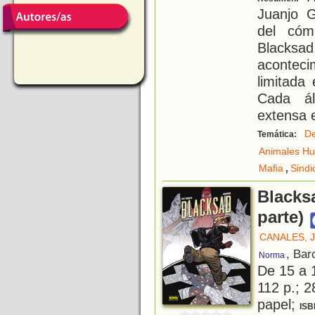
Juanjo G
del cóm
Black
aconteci
limitada
Cada á
extensa e
De
Temática:
Animales H
,
Mafia
Sindi
Blacksa
parte)
CANALES, 
, Bar
Norma
De 15 a 
112 p.; 2
papel;
ISB