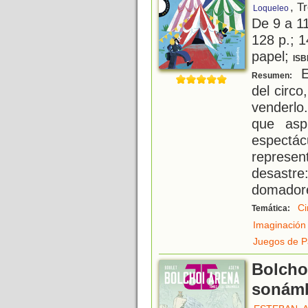
, T
Loqueleo
De 9 a 1
128 p.; 1
papel;
ISB
El
Resumen:
del circo
venderlo
que asp
espect
represe
desastre
domadore
Ci
Temática:
Imaginación
Juegos de P
Bolcho
sonám