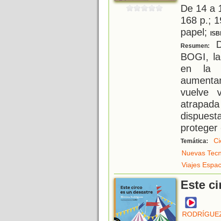
De 14 a 
168 p.; 1
papel;
ISB
De
Resumen:
BOGI, la
en la T
aumentan
vuelve v
atrapad
dispues
proteger 
Ci
Temática:
Nuevas Tecn
Viajes Espac
Este ci
RODRÍGUEZ