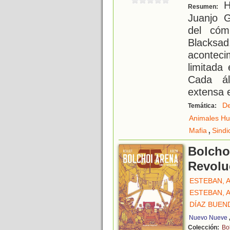
H
Resumen:
Juanjo G
del cóm
Black
aconteci
limitada
Cada á
extensa e
De
Temática:
Animales H
,
Mafia
Sindi
Bolchoi
Revolu
ESTEBAN, 
ESTEBAN, 
DÍAZ BUEN
Nuevo Nueve
Colección:
Bo