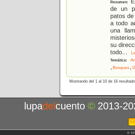
Es
Resumen:
de un p
patos de
a todo a
una lla
misterio
su direc
todo
...
L
An
Temática:
,
,
Bosques
G
Mostrando del 1 al 10 de 16 resultado
lupa
del
cuento
©
2013-20
© 20