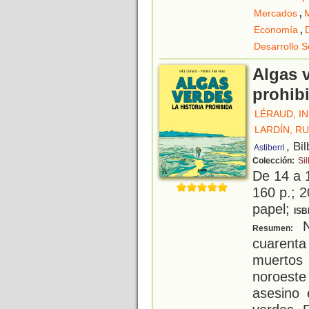
,
Mercados
,
Economía
Desarrollo S
Algas v
prohib
LÉRAUD, I
LARDÍN, R
, Bi
Astiberri
Colección:
Sil
De 14 a 
160 p.; 2
papel;
ISB
N
Resumen:
cuarent
muertos 
noroest
asesino 