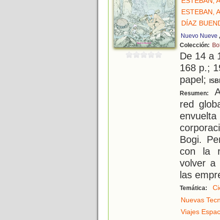
ESTEBAN, 
ESTEBAN, 
DÍAZ BUEN
Nuevo Nueve
Colección:
Bo
De 14 a 
168 p.; 1
papel;
ISB
A
Resumen:
red glob
envuelt
corporac
Bogi. Pe
con la 
volver a 
las empr
Ci
Temática:
Nuevas Tecn
Viajes Espac