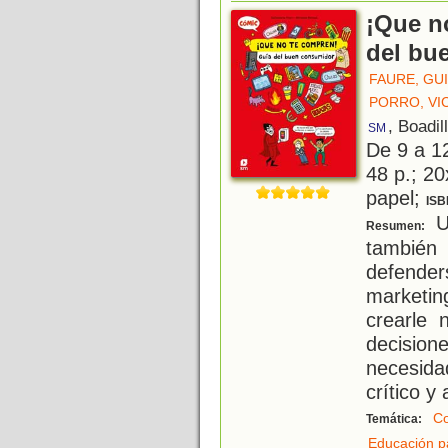
¡Que n
del bu
FAURE, GU
PORRO, VI
, Boadil
SM
De 9 a 1
48 p.; 20
papel;
ISB
Un
Resumen:
también
defender
marketin
crearle
decisio
necesida
crítico y
C
Temática:
Educación p