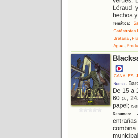
verdes. D
Léraud y
hechos y
Sa
Temática:
Catástrofes 
,
Bretaña
Fr
,
Agua
Produ
Blacksa
CANALES, 
, Bar
Norma
De 15 a 
60 p.; 24
papel;
ISB
J
Resumen:
entrañas
combina 
municipa