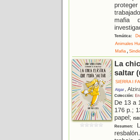
protege
trabajad
mafia 
investiga
De
Temática:
Animales H
,
Mafia
Sindi
La chic
saltar 
SIERRA I F
, Alzir
Algar
Colección:
En
De 13 a 
176 p.; 1
papel;
ISB
L
Resumen:
resbalón