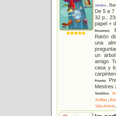
, Ba
Destino
De 5 a 7
32 p.; 23
papel + d
E
Resumen:
Ratón di
una alm
pregunta
un árbo
amigo T
casa y l
carpinter
Pre
Premio:
Mestres 
An
Temática:
,
Ardillas
Búh
Vida Animal