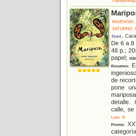
Transformac
Maripo
MAJEWSKI,
SATURNO, 
, Car
Ekaré
De 6 a 8
48 p.; 20
papel;
ISB
El
Resumen:
ingenios
de recor
pone un
mariposa
detalle.
calle, se
Leer
XXV
Premio:
categorí