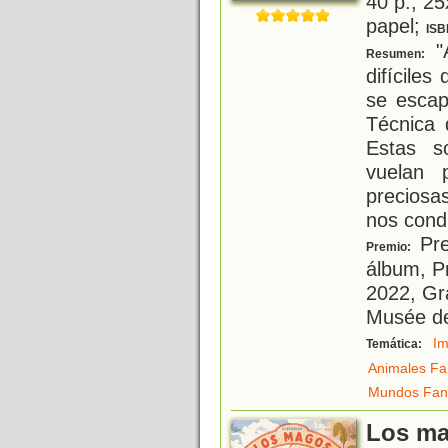
40 p.; 25
papel;
ISB
"A
Resumen:
difíciles
se escap
Técnica 
Estas s
vuelan 
preciosa
nos con
Pre
Premio:
álbum, P
2022, Gra
Musée de 
Im
Temática:
Animales Fa
Mundos Fant
Los m