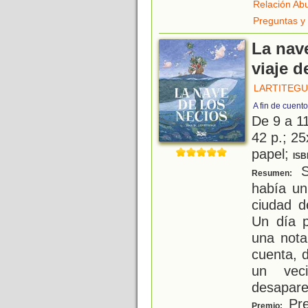
Relación Ab
Preguntas y
La nave
viaje d
LARTITEGUI
A fin de cuent
De 9 a 1
42 p.; 25
papel;
ISB
S
Resumen:
había un
ciudad d
Un día 
una nota
cuenta, 
un vec
desapare
Pre
Premio: