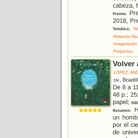
cabeza, 
Pre
Premio:
2018, Pre
Ni
Temática:
Relación Ab
Imaginación
.
Prejuicios
Volver 
LÓPEZ, AN
, Boadil
SM
De 8 a 1
48 p.; 25
papel;
ISB
H
Resumen:
un hombr
por el c
de unive