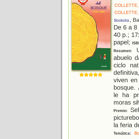
COLLETTE,
COLLETTE,
, B
Bookolia
De 6 a 8
40 p.; 17
papel;
ISB
U
Resumen:
abuelo d
ciclo na
definiti
viven en
bosque. 
le ha pr
moras sil
Sel
Premio:
picturebo
la feria d
B
Temática: