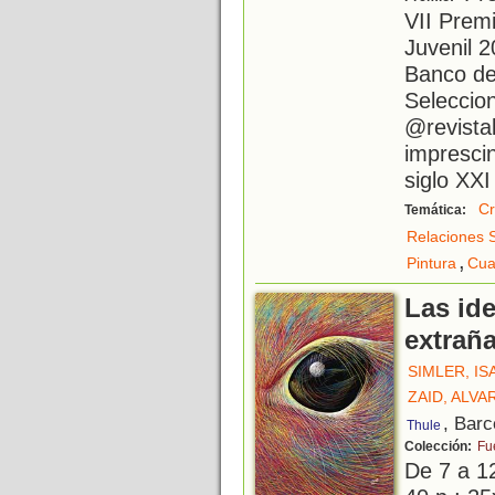
VII Premi
Juvenil 
Banco del
Seleccio
@revistab
imprescind
siglo XXI
Cr
Temática:
Relaciones 
,
Pintura
Cua
Las ide
extrañ
SIMLER, IS
ZAID, ALVA
, Barc
Thule
Colección:
Fu
De 7 a 1