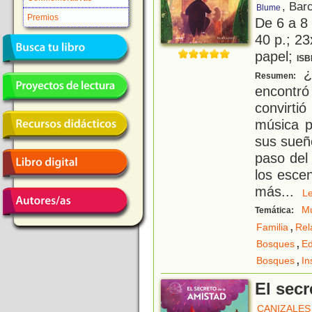
, Bar
Blume
Premios
De 6 a 8
40 p.; 23
papel;
ISB
¿R
Resumen:
encontr
convirti
música p
sus sueño
paso del
los esce
más
...
L
Mú
Temática:
,
Familia
Rel
,
Bosques
Ed
,
Bosques
In
El secr
CANIZALES