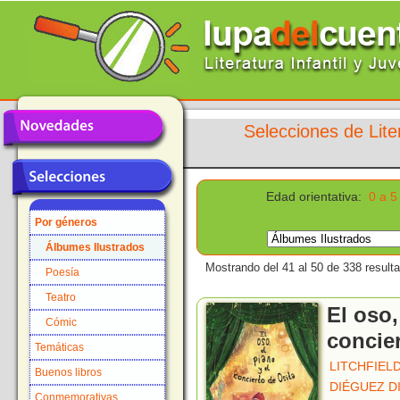
Selecciones de Lite
Edad orientativa:
0 a 5
Por géneros
Álbumes Ilustrados
Mostrando del 41 al 50 de 338 result
Poesía
Teatro
El oso,
Cómic
concier
Temáticas
LITCHFIELD
Buenos libros
DIÉGUEZ D
Conmemorativas