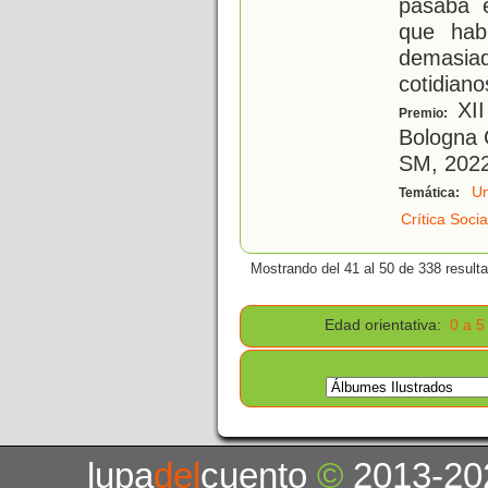
pasaba e
que hab
demasia
cotidiano
XII
Premio:
Bologna 
SM, 202
Un
Temática:
Crítica Socia
Mostrando del 41 al 50 de 338 result
Edad orientativa:
0 a 5
lupa
del
cuento
©
2013-20