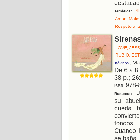
destacad
Ni
Temática:
,
Amor
Malos
Respeto a la
Sirena
LOVE, JESS
RUBIO, ES
, Ma
Kókinos
De 6 a 8
38 p.; 26
978-
ISBN:
Ju
Resumen:
su abue
queda f
conviert
fondos 
Cuando l
se baña, 