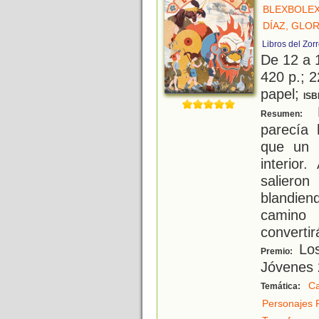
BLEXBOLE
DÍAZ, GLOR
Libros del Zor
De 12 a 
420 p.; 2
papel;
ISB
H
Resumen:
parecía
que un 
interior
saliero
blandie
camino 
converti
Los
Premio:
Jóvenes 2
C
Temática:
Personajes 