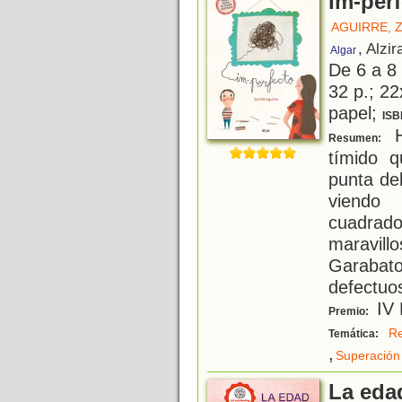
Im-per
AGUIRRE, 
, Alzir
Algar
De 6 a 8
32 p.; 22
papel;
ISB
H
Resumen:
tímido q
punta de
viendo 
cuadra
maravillo
Garabato
defectuo
IV 
Premio:
Re
Temática:
,
Superación
La eda