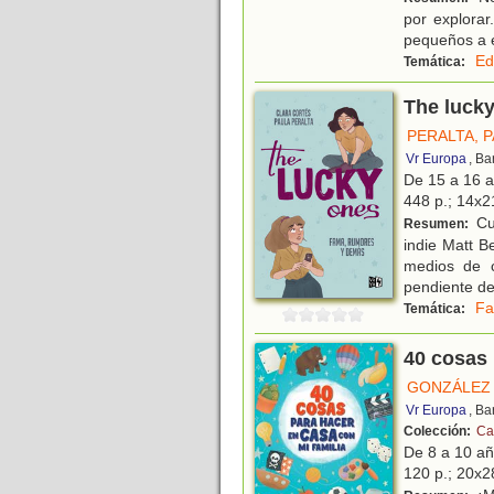
por explorar
pequeños a e
Ed
Temática:
The luck
PERALTA, 
Vr Europa
, Ba
De 15 a 16 
448 p.; 14x21
Cua
Resumen:
indie Matt B
medios de c
pendiente de
F
Temática:
40 cosas 
GONZÁLEZ 
Vr Europa
, Ba
Colección:
Ca
De 8 a 10 a
120 p.; 20x28