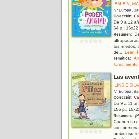
BALBÍN, MA
Vr Europa
, Ba
Colección:
Ca
De 9 a 12 a
64 p.; 16x22 
De
Resumen:
ultrapoderosa
tus miedos, d
de
...
Lee
Am
Temática:
Crecimiento
Las avent
LINS E SILV
Vr Europa
, Ba
Colección:
Ca
De 9 a 11 a
156 p.; 15x21
¡P
Resumen:
Cuando su ab
con personaj
ambicioso re