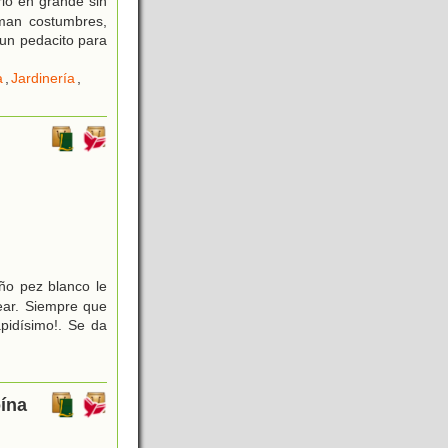
o en grande sin
man costumbres,
 un pedacito para
a
,
Jardinería
,
ño pez blanco le
ear. Siempre que
pidísimo!. Se da
oína