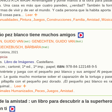
ANOS A LA MASA! Arremángate y ponte manos a la obra para pasarl
sa. Una casa es más que cuatro paredes, ¿verdad? También la for
rmas de vivir y de ver el mundo. Y cada persona que la habita aporta
40 cosas para
...
Leer
nualidades
,
Pintura
,
Juegos
,
Construcciones
,
Familia
,
Amistad
,
Músic
ño pez blanco tiene muchos amigos
, GUIDO VAN
GENECHTEN, GUIDO VAN
(aut.)
(ilust.)
IECKEBUSCH, BÁRBARA
(trad.)
rcelona, 2021
picúa
os.
Libro de Imágenes
. Castellano.
cm.; cartoné; 1ª ed., 1ª imp.; papel;
978-84-122148-9-5
ISBN:
iviértete y juega con el pequeño pez blanco y sus amigos! Al peque
ar. Le gusta mucho montarse sober el caparazón de la tortuga y pas
pillapilla con el pequeño pez dorado. ¡El pequeño pez blanco es ra
quimal
...
Leer
imales Humanizados
,
Peces
,
Juegos
,
Amistad
.
de la amistad : un libro para descubrir a la superher
n ti