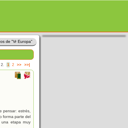
ros de "Vr Europa"
 2.
1
2
>>
>>|
 pensar: estrés,
 forma parte del
r una etapa muy