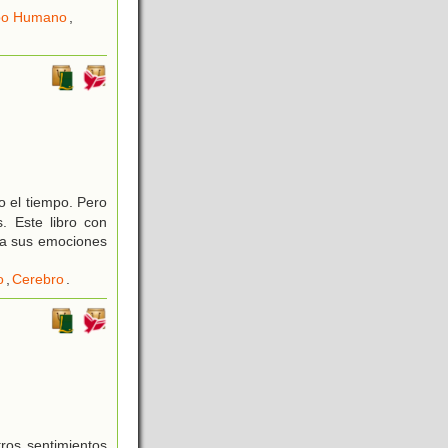
po Humano
,
o el tiempo. Pero
 Este libro con
n a sus emociones
o
,
Cerebro
.
ros sentimientos