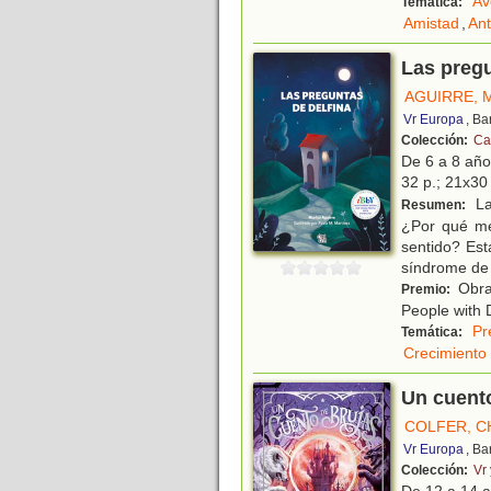
Av
Temática:
Amistad
,
Ant
Las pregu
AGUIRRE, 
Vr Europa
, Ba
Colección:
Ca
De 6 a 8 añ
32 p.; 21x30 
La
Resumen:
¿Por qué me
sentido? Est
síndrome de
Obra 
Premio:
People with D
Pr
Temática:
Crecimiento
Un cuento
COLFER, C
Vr Europa
, Ba
Colección:
Vr