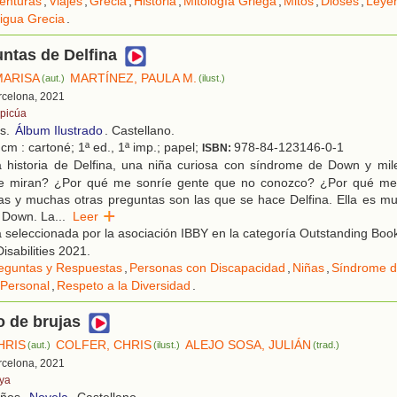
enturas
,
Viajes
,
Grecia
,
Historia
,
Mitología Griega
,
Mitos
,
Dioses
,
Leye
igua Grecia
.
ntas de Delfina
MARISA
MARTÍNEZ, PAULA M.
(aut.)
(ilust.)
rcelona, 2021
picúa
os.
Álbum Ilustrado
. Castellano.
cm : cartoné; 1ª ed., 1ª imp.; papel;
978-84-123146-0-1
ISBN:
 historia de Delfina, una niña curiosa con síndrome de Down y mil
 miran? ¿Por qué me sonríe gente que no conozco? ¿Por qué me 
as y muchas otras preguntas son las que se hace Delfina. Ella es mu
 Down. La
...
Leer
seleccionada por la asociación IBBY en la categoría Outstanding Boo
isabilities 2021.
eguntas y Respuestas
,
Personas con Discapacidad
,
Niñas
,
Síndrome 
 Personal
,
Respeto a la Diversidad
.
 de brujas
HRIS
COLFER, CHRIS
ALEJO SOSA, JULIÁN
(aut.)
(ilust.)
(trad.)
rcelona, 2021
 ya