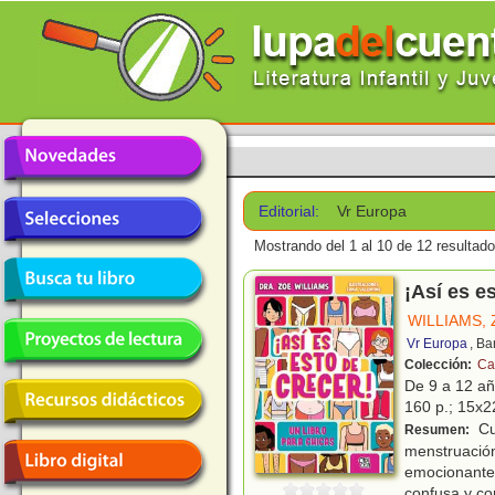
Editorial:
Vr Europa
Mostrando del 1 al 10 de 12 resultado
¡Así es e
WILLIAMS,
Vr Europa
, Ba
Colección:
Ca
De 9 a 12 a
160 p.; 15x22
Cu
Resumen:
menstruación
emocionante
confusa y co