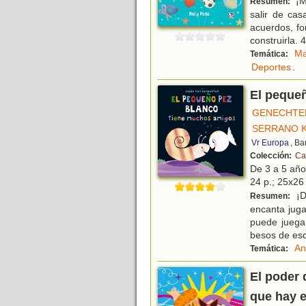
¡M
Resumen:
salir de ca
acuerdos, fo
construirla. 
Ma
Temática:
Deportes
.
El peque
GENECHTEN
SERRANO K
Vr Europa
, Ba
Colección:
Ca
De 3 a 5 añ
24 p.; 25x26 
¡D
Resumen:
encanta jug
puede juega 
besos de es
An
Temática:
El poder 
que hay e