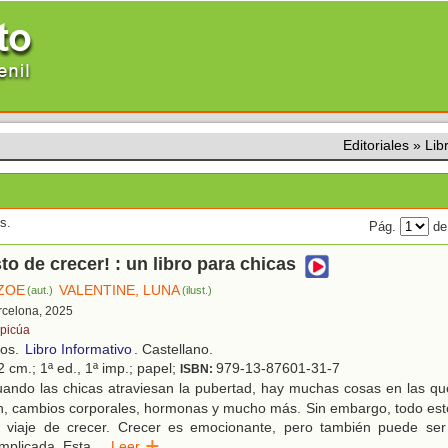
Editoriales
»
Lib
s.
Pág.
de
sto de crecer! : un libro para chicas
 ZOE
VALENTINE, LUNA
(aut.)
(ilust.)
rcelona, 2025
picúa
ños.
Libro Informativo
. Castellano.
 cm.; 1ª ed., 1ª imp.; papel;
979-13-87601-31-7
ISBN:
ando las chicas atraviesan la pubertad, hay muchas cosas en las que
, cambios corporales, hormonas y mucho más. Sin embargo, todo esto
 viaje de crecer. Crecer es emocionante, pero también puede se
mplicada. Esta
...
Leer