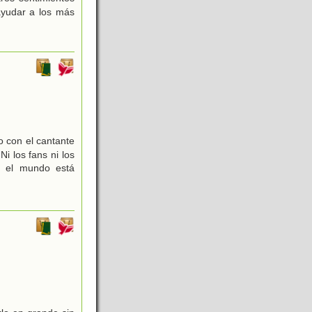
 ayudar a los más
.
o con el cantante
i los fans ni los
o el mundo está