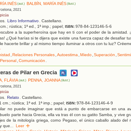
RÍA INÉS
BALBÍN, MARÍA INÉS
(aut.)
(ilust.)
rcelona, 2021
picúa
ños.
Libro Informativo
. Castellano.
cm.; rústica; 1ª ed., 1ª imp.; papel;
978-84-123146-5-6
ISBN:
scubre a la superheroína que hay en ti con el poder de la amistad. 
s! ¿Qué harías si te dijera que existe una fuerza capaz de desafiar tus
e hacerte brillar y al mismo tiempo iluminar a otros con tu luz? Créeme
r
istad
,
Relaciones Personales
,
Autoestima
,
Miedo
,
Superación
,
Sentim
 Personal
,
Comunicación
.
eras de Pilar en Grecia
A, FLÁVIA
PENNA, JOANNA
(aut.)
(ilust.)
rcelona, 2021
picúa
ños.
Relato
. Castellano.
 cm.; rústica; 1ª ed. 1ª imp.; papel;
978-84-123146-4-9
ISBN:
ilar no puede imaginar que está a punto de embarcarse en una ave
uelo parte hacia Grecia, ella va tras él con su gatito Samba, y vive
es de la mitología griega, como Pegaso, el único caballo alado del 
y que
...
Leer