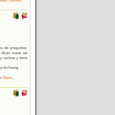
ndas
,
Familia
,
es de preguntas.
dicen cosas sin
y curiosa y tiene
ks forYoung
de Down
,