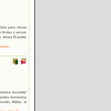
¡Solo para chicas
 límites y vencer
, tienes El poder
ientos
,
ntura increíble!
 grandes momentos
mundo; Midas, el