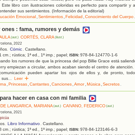
. Este libro con ilustraciones coloridas es perfecto para compartir y
ntender sus sentimientos. (Información de la editorial)
ucación Emocional
,
Sentimientos
,
Felicidad
,
Conocimiento del Cuerpo
y ones : fama, rumores y demás
PAULA
CORTÉS, CLARA
(aut.)
(ilust.)
rcelona, 2022
años.
Cómic
. Castellano.
 cm.; rústica; 1ª ed., 1ª imp.; papel;
978-84-124770-1-6
ISBN:
ndo los rumores de que la princesa del pop Billie Grace está saliend
erry empiezan a circular, ambos acaban siendo el centro de atención. N
omunicación pueden apartar los ojos de ellos y, de pronto, tod
 sus
...
Leer
ama
,
Princesas
,
Cantantes
,
Canciones
,
Amor
,
Música
,
Secretos
.
para hacer en casa con mi familia
DE LANGARICA, MARIANA
CAIVANO, FEDERICO
(aut.)
(aut.)
rcelona, 2021
picúa
ños.
Libro Informativo
. Castellano.
 cm.; rústica; 1ª ed., 1ª imp.; papel;
978-84-123146-6-3
ISBN: