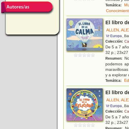
Mu
Temática:
Conocimient
El libro 
ALLEN, ALE
Vr Europa
, Ba
Colección:
Ca
De 5 a 7 añ
32 p.; 23x27 
No
Resumen:
podemos apr
maravillosas
y a explorar 
Ed
Temática:
El libro 
ALLEN, ALE
Vr Europa
, Ba
Colección:
Ca
De 5 a 7 añ
32 p.; 23x27 
No
Resumen: