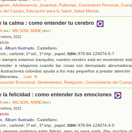
jeres
,
Adolescencia
,
Juventud
,
Pubertad
,
Crecimiento Personal
,
Cuer
o del Cuerpo
,
Educación para la Salud
,
Salud Mental
.
de la calma : como entender tu cerebro
X
WILSON, ANNE
(aut.)
(ilust.)
rcelona, 2022
picúa
os.
Álbum Ilustrado
. Castellano.
cm.; cartoné; 1ª ed., 1ª imp.; papel;
978-84-124074-5-7
ISBN:
 siempre estamos tranquilos, nuestro cerebro está en movimiento tod
ender a relajarnos cuando las cosas son demasiado abrumadoras.
 ilustraciones coloridas ayuda a los más pequeños a prestar atenció
diferentes
...
Leer
ucación Emocional
,
Sentimientos
,
Relajación
,
Conocimiento del Cuerp
de la felicidad : como entender tus emociones
X
WILSON, ANNE
(aut.)
(ilust.)
rcelona, 2022
picúa
os.
Álbum Ilustrado
. Castellano.
cm.; cartoné; 1ª ed., 1ª imp.; papel;
978-84-124074-4-0
ISBN:
 siempre podemos estar felices, pero no pasa nada. Hay muchos ot