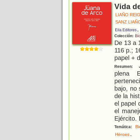
Vida d
LIAÑO REI
SANZ LIAÑ
,
Eila Editores
Colección:
Bi
De 13 a 
116 p.; 1
papel + d
J
Resumen:
plena 
pertene
bajo, no
de la his
el papel
el manej
Ejército.
Bi
Temática:
.
Héroes