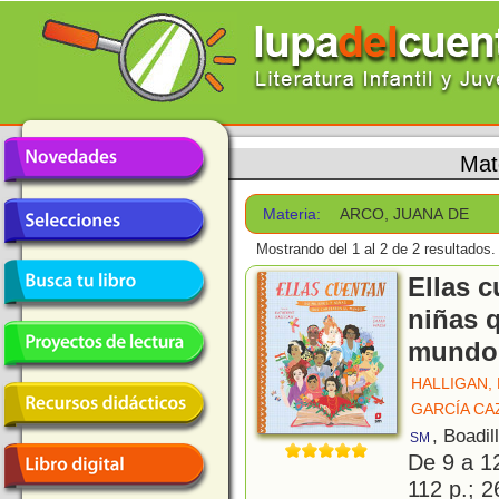
Mat
Materia:
ARCO, JUANA DE
Mostrando del 1 al 2 de 2 resultados.
Ellas c
niñas 
mundo
HALLIGAN,
GARCÍA CA
, Boadil
SM
De 9 a 1
112 p.; 2