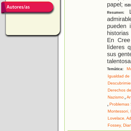
papel;
ISB
L
Resumen:
admirab
pueden i
historia
En Cree
líderes 
sus gent
talentosa
Mu
Temática:
Igualdad de
Descubrimien
Derechos de
,
Nazismo
Ar
,
Problemas 
Montessori,
Lovelace, A
Fossey, Dia