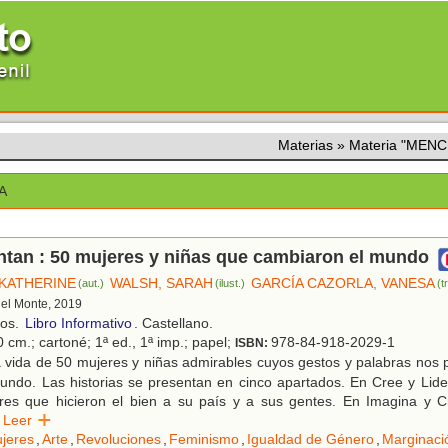
Materias
»
Materia "MEN
A
ntan : 50 mujeres y niñas que cambiaron el mundo
 KATHERINE
WALSH, SARAH
GARCÍA CAZORLA, VANESA
(aut.)
(ilust.)
(t
 del Monte, 2019
ños.
Libro Informativo
. Castellano.
 cm.; cartoné; 1ª ed., 1ª imp.; papel;
978-84-918-2029-1
ISBN:
 vida de 50 mujeres y niñas admirables cuyos gestos y palabras nos 
undo. Las historias se presentan en cinco apartados. En Cree y Lide
eres que hicieron el bien a su país y a sus gentes. En Imagina y 
Leer
jeres
,
Arte
,
Revoluciones
,
Feminismo
,
Igualdad de Género
,
Marginaci