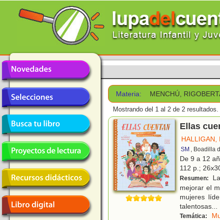
Materia:
MENCHÚ, RIGOBERT
Mostrando del 1 al 2 de 2 resultados.
Ellas cue
HALLIGAN,
SM
, Boadilla
De 9 a 12 a
112 p.; 26x30
La
Resumen:
mejorar el m
mujeres líd
talentosas
...
Mu
Temática: