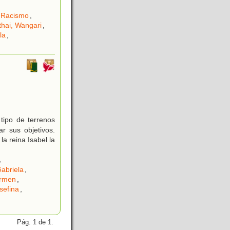
Racismo
,
hai, Wangari
,
la
,
tipo de terrenos
r sus objetivos.
la reina Isabel la
,
Gabriela
,
rmen
,
sefina
,
Pág. 1 de 1.