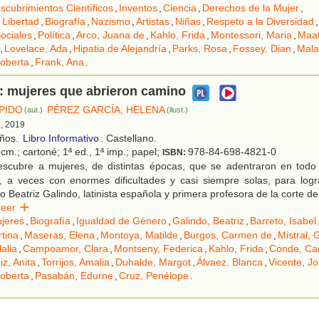
scubrimientos Científicos
,
Inventos
,
Ciencia
,
Derechos de la Mujer
,
 Libertad
,
Biografía
,
Nazismo
,
Artistas
,
Niñas
,
Respeto a la Diversidad
,
ociales
,
Política
,
Arco, Juana de
,
Kahlo, Frida
,
Montessori, Maria
,
Maat
,
Lovelace, Ada
,
Hipatia de Alejandría
,
Parks, Rosa
,
Fossey, Dian
,
Mala
oberta
,
Frank, Ana
.
: mujeres que abrieron camino
SPIDO
PÉREZ GARCÍA, HELENA
(aut.)
(ilust.)
d, 2019
años.
Libro Informativo
. Castellano.
cm.; cartoné; 1ª ed., 1ª imp.; papel;
978-84-698-4821-0
ISBN:
scubre a mujeres, de distintas épocas, que se adentraron en todo 
, a veces con enormes dificultades y casi siempre solas, para logra
Beatriz Galindo, latinista española y primera profesora de la corte de 
Leer
jeres
,
Biografía
,
Igualdad de Género
,
Galindo, Beatriz
,
Barreto, Isabel
rtina
,
Maseras, Elena
,
Montoya, Matilde
,
Burgos, Carmen de
,
Mistral, 
alia
,
Campoamor, Clara
,
Montseny, Federica
,
Kahlo, Frida
,
Conde, Ca
z, Anita
,
Torrijos, Amalia
,
Duhalde, Margot
,
Álvaez, Blanca
,
Vicente, Jo
oberta
,
Pasabán, Edurne
,
Cruz, Penélope
.