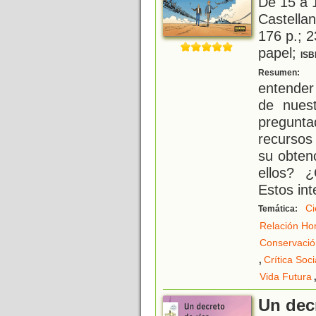
De 15 a 
Castellan
176 p.; 2
papel;
ISB
U
Resumen:
entender
de nues
pregunt
recursos
su obten
ellos? 
Estos int
Ci
Temática:
Relación Ho
Conservació
,
Crítica Soci
Vida Futura
Un decr