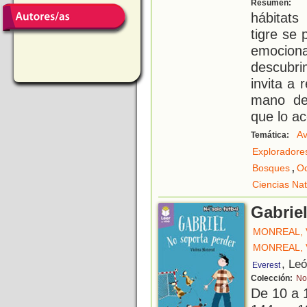
U
Resumen:
hábitats
tigre se
emocio
descubri
invita a 
mano de 
que lo a
Av
Temática:
Exploradore
,
Bosques
O
Ciencias Nat
Gabrie
MONREAL, 
MONREAL, 
, Le
Everest
Colección:
No
De 10 a 