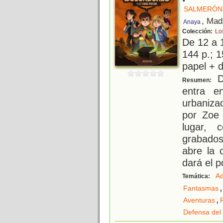
SALMERÓN,
, Mad
Anaya
Colección:
Lo
De 12 a 
144 p.; 1
papel + d
Da
Resumen:
entra e
urbaniza
por Zoe 
lugar, 
grabados
abre la 
dará el 
Ad
Temática:
,
Fantasmas
,
Aventuras
Defensa del