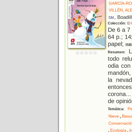
GARCÍA-RO
VILLÉN, A
, Boadil
SM
Colección:
El
De 6 a 7
64 p.; 14
papel;
ISB
La
Resumen:
todo rel
odia con
mandón, 
la nevad
entonce
corona..
de opini
Pe
Temática:
,
Nieve
Basu
Conservació
,
,
Ecología
I