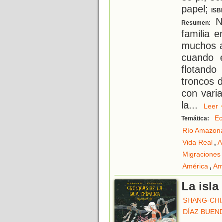
papel;
ISB
Na
Resumen:
familia 
muchos a
cuando 
flotando
troncos 
con vari
la
...
Lee
Ec
Temática:
Río Amazon
,
Vida Real
A
Migraciones
,
América
Am
La isla
SHANG-CHIA
DÍAZ BUEN