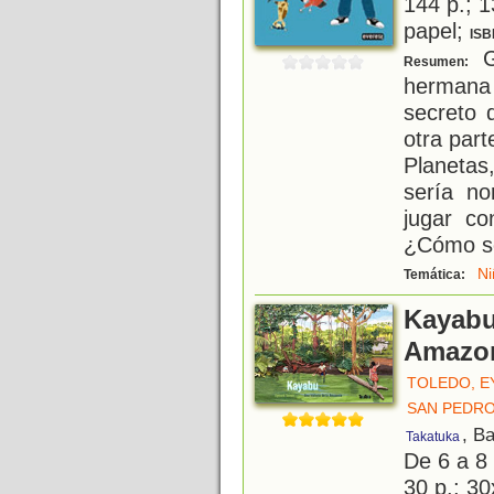
144 p.; 1
papel;
ISB
G
Resumen:
hermana 
secreto 
otra part
Planetas
sería n
jugar co
¿Cómo s
Ni
Temática:
Kayabu.
Amazo
TOLEDO, 
SAN PEDRO
, B
Takatuka
De 6 a 8
30 p.; 30