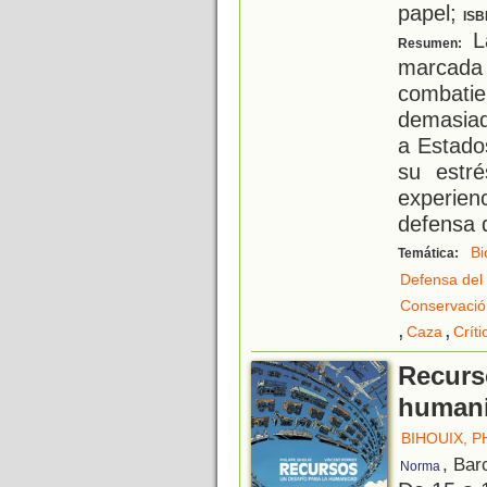
papel;
ISB
L
Resumen:
marcada
combat
demasiad
a Estado
su estr
experien
defensa d
Bi
Temática:
Defensa del
Conservació
,
,
Caza
Críti
Recurs
human
BIHOUIX, P
, Bar
Norma