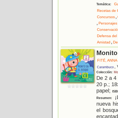
G
Temática:
Recetas de 
,
Concursos
,
Personajes 
Conservació
Defensa del
,
Amistad
De
Monito
FITÉ, ANNA
,
Carambuco
Colección:
Mo
De 2 a 4
20 p.; 18
papel;
ISB
¡L
Resumen:
nueva hi
el bosqu
encantad