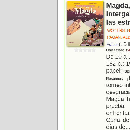
Magda,
interga
las est
WOTERS, N
PAGÁN, AL
, Bi
Astiberri
Colección:
Txi
De 10 a 
152 p.; 1
papel;
ISB
¡P
Resumen:
torneo in
desgraci
Magda hu
prueba
enfrenta
Cuna de 
días de
..