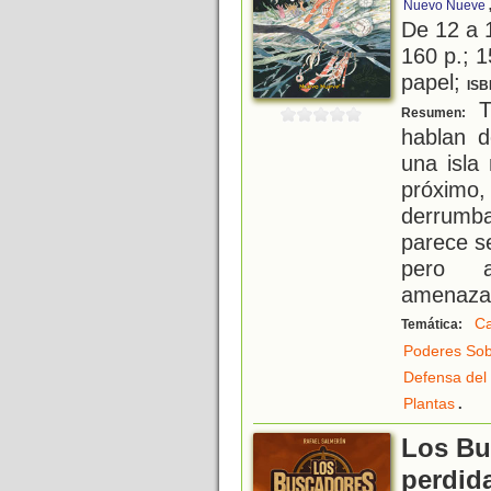
Nuevo Nueve
De 12 a 
160 p.; 1
papel;
ISB
Tr
Resumen:
hablan d
una isla
próximo,
derrumba
parece se
pero a
amenaza
Ca
Temática:
Poderes Sob
Defensa del
.
Plantas
Los Bu
perdid