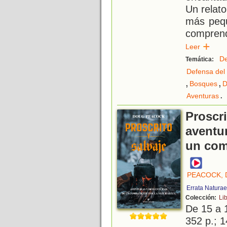
Un relato
más pequ
comprend
Leer
De
Temática:
Defensa del
,
,
Bosques
D
.
Aventuras
Proscri
aventu
un com
PEACOCK,
Errata Naturae
Colección:
Li
De 15 a 
352 p.; 1