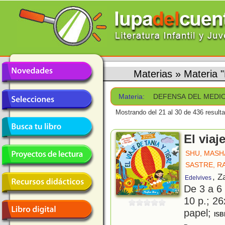
Materias
»
Materia
Materia:
DEFENSA DEL MEDI
Mostrando del 21 al 30 de 436 result
El viaj
SHU, MASH
SASTRE, R
, Z
Edelvives
De 3 a 6
10 p.; 26
papel;
ISB