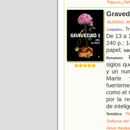
,
Pájaros
Def
Graved
ALONSO, A
, T
Loqueleo
De 13 a 
240 p.; 1
papel;
ISB
P
Resumen:
siglos qu
y un num
Marte 
fuerteme
como el r
por la r
de inteli
Pl
Temática:
Defensa del
Amor Adoles