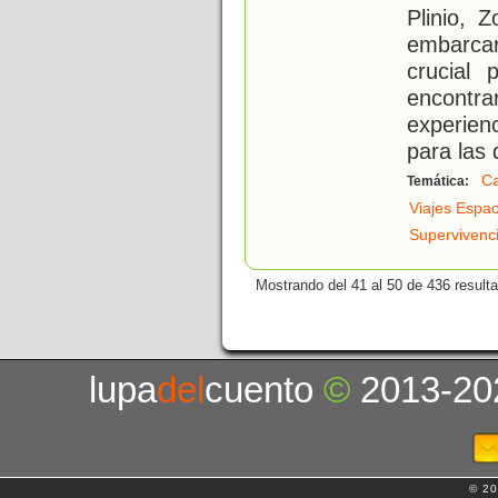
Plinio, 
embarcar
crucial 
encont
experien
para las
Ca
Temática:
Viajes Espac
Supervivenc
Mostrando del 41 al 50 de 436 result
lupa
del
cuento
©
2013-20
© 20