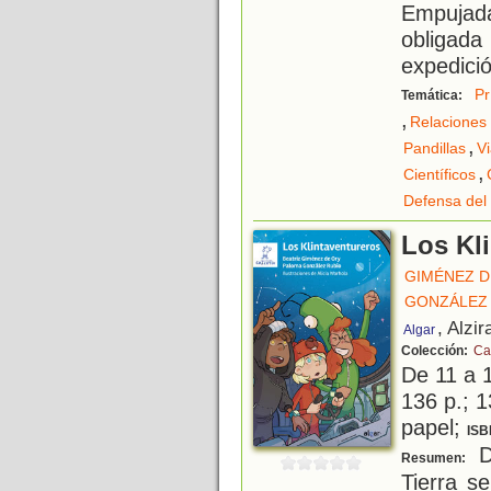
Empujada
obligada
expedici
Pr
Temática:
,
Relaciones 
,
Pandillas
V
,
Científicos
Defensa del
Los Kl
GIMÉNEZ D
GONZÁLEZ 
, Alzir
Algar
Colección:
Ca
De 11 a 
136 p.; 1
papel;
ISB
De
Resumen:
Tierra s