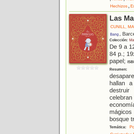
,
Hechizos
E
Las Mar
CUNILL, M
, Barc
Bang
Colección:
Ma
De 9 a 1
84 p.; 19
papel;
ISB
¡
Resumen:
desapar
hallan 
destruir
celebran
economía
mágicos
bosque tr
Po
Temática: