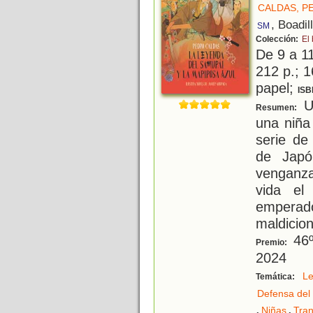
CALDAS, P
, Boadil
SM
Colección:
El
De 9 a 1
212 p.; 1
papel;
ISB
Un
Resumen:
una niña
serie de
de Japó
venganza 
vida el
emperad
maldicion
46º
Premio:
2024
L
Temática:
Defensa del
,
,
Niñas
Tra