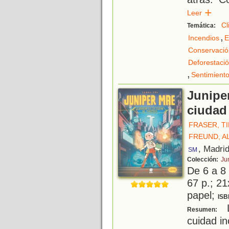
Leer
Cl
Temática:
,
Incendios
E
Conservació
Deforestaci
,
Sentimient
Juniper
ciudad
FRASER, T
FREUND, A
, Madri
SM
Colección:
Ju
De 6 a 8
67 p.; 21
papel;
ISB
L
Resumen:
cuidad in