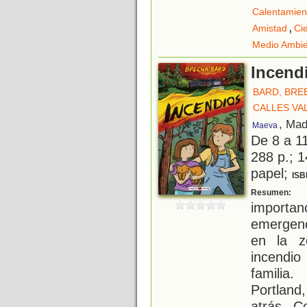
Calentamien
,
Amistad
Ci
Medio Ambi
Incend
BARD, BRE
CALLES VA
, Mad
Maeva
De 8 a 1
288 p.; 1
papel;
ISB
J
Resumen:
import
emergenc
en la z
incendio
familia
Portland
atrás. C