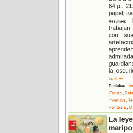
64 p.; 21
papel;
ISB
E
Resumen:
trabaja
con sus
artefact
aprend
admira
guardian
la oscur
Leer
Vi
Temática:
,
Futuro
Defe
,
Inventos
Te
,
Fantasía
M
La leye
maripo