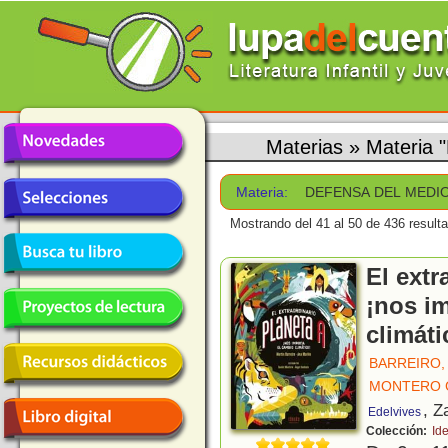
Materias
»
Materia
Materia:
DEFENSA DEL MEDI
Mostrando del 41 al 50 de 436 result
El extr
¡nos i
climáti
BARREIRO,
MONTERO G
, Z
Edelvives
Colección:
Id