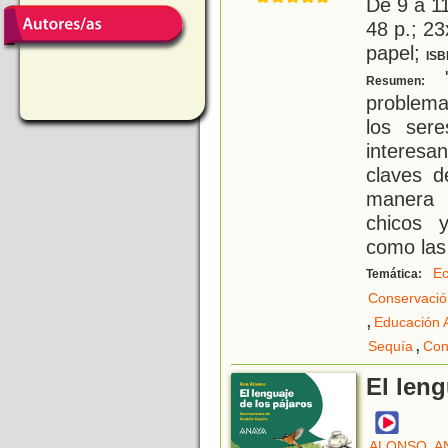
De 9 a 1
48 p.; 23
papel;
ISB
"
Resumen:
problema 
los ser
interesan
claves d
manera 
chicos 
como las 
Ec
Temática:
Conservació
,
Educación 
,
Sequía
Co
El leng
ALONSO, A