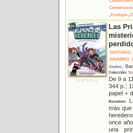
Catástrofes 
Conservació
,
,
Ecología
E
Las Pr
misteri
perdid
SANTIAGO,
NAVARRO,
, Ba
Destino
Colección:
Su
De 9 a 1
344 p.; 1
papel + d
L
Resumen:
más que 
heredero
once año
una pri