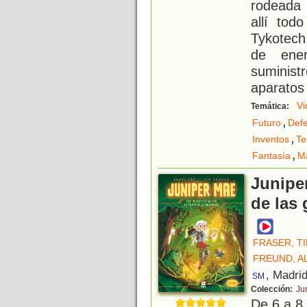
rodeada
allí to
Tykotech
de ener
suminis
aparatos
Vi
Temática:
,
Futuro
Defe
,
Inventos
Te
,
Fantasía
M
Junipe
de las
FRASER, T
FREUND, A
, Madri
SM
Colección:
Ju
De 6 a 8