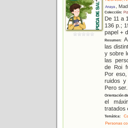
, Mad
Anaya
Colección:
Pi
De 11 a 
136 p.; 1
papel + d
A
Resumen:
las disti
y sobre 
las pers
de Roi f
Por eso,
ruidos 
Pero ser
.
Orientación di
el máxi
tratados 
Ca
Temática:
Personas co