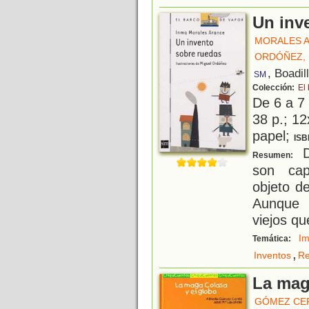
Un inv
MORALES A
ORDÓÑEZ,
, Boadil
SM
Colección:
El
De 6 a 7
38 p.; 12
papel;
ISB
D
Resumen:
son cap
objeto d
Aunque 
viejos qu
Im
Temática:
,
Inventos
Re
La mag
GÓMEZ CE