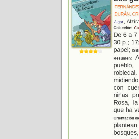
FERNÁNDEZ
DURÁN, CR
, Alzir
Algar
Colección:
Ca
De 6 a 7
30 p.; 17
papel;
ISB
An
Resumen:
pueblo,
robleda
midiendo
con cue
niñas p
Rosa, la
que ha v
Orientación di
plantea
bosques, 