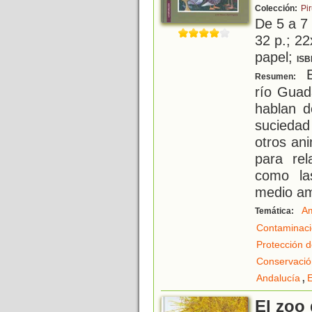
Colección:
Pir
De 5 a 7
32 p.; 22
papel;
ISB
E
Resumen:
río Guad
hablan d
suciedad 
otros an
para rel
como la
medio am
Am
Temática:
Contaminac
Protección d
Conservació
,
Andalucía
El zoo