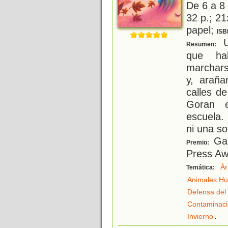
De 6 a 8
32 p.; 21
papel;
ISB
U
Resumen:
que ha
marchars
y, araña
calles d
Goran e
escuela.
ni una s
Gan
Premio:
Press Aw
Ár
Temática:
Animales H
Defensa del
Contaminac
.
Invierno