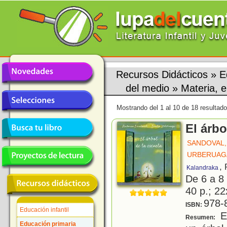
Recursos Didácticos
»
E
del medio
»
Materia, 
Mostrando del 1 al 10 de 18 resultado
El árbo
SANDOVAL,
URBERUAGA
,
Kalandraka
De 6 a 8
40 p.; 22
978-
ISBN:
Educación infantil
En
Resumen:
Educación primaria