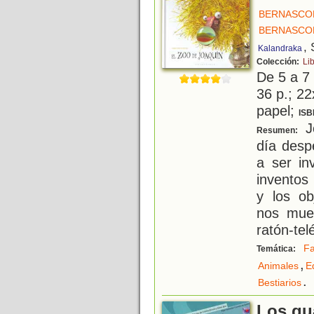
BERNASCON
BERNASCON
, 
Kalandraka
Colección:
Li
De 5 a 7
36 p.; 22
papel;
ISB
Jo
Resumen:
día desp
a ser in
inventos
y los ob
nos mue
ratón-tel
Fa
Temática:
,
Animales
E
.
Bestiarios
Los gu