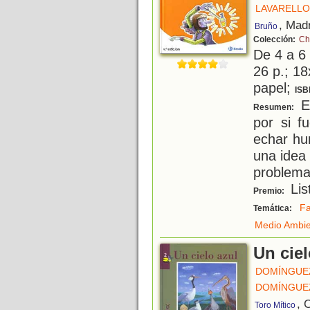
LAVARELLO
, Mad
Bruño
Colección:
Ch
De 4 a 6
26 p.; 18
papel;
ISB
En
Resumen:
por si f
echar hu
una idea 
problema 
Lis
Premio:
Fa
Temática:
Medio Ambi
Un ciel
DOMÍNGUEZ
DOMÍNGUEZ
, 
Toro Mítico