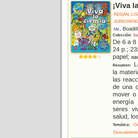
¡Viva l
REGAN, LI
JURKOWSKA
, Boadil
SM
Colección:
Sa
De 6 a 8
24 p.; 23
papel;
ISB
L
Resumen:
la materi
las reac
de una o
mover o 
energía 
seres vi
salud, lo
Ci
Temática:
Descubrimien