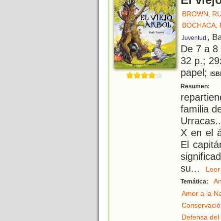
El viej
BROWN, R
BOCHACA, 
, B
Juventud
De 7 a 8
32 p.; 29
papel;
ISB
L
Resumen:
repartien
familia d
Urracas.
X en el 
El capit
signific
su
...
Le
An
Temática:
Amor a la N
Conservació
Defensa del