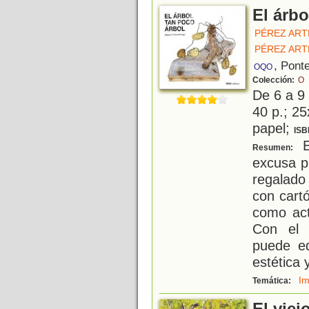
El árbo
PÉREZ ART
PÉREZ ART
, Pont
OQO
Colección:
O
De 6 a 9
40 p.; 25
papel;
ISB
E
Resumen:
excusa p
regalado
con cartó
como ac
Con el 
puede ed
estética 
Im
Temática: