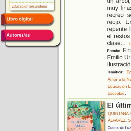
un árbol
Educación secundaria
muy fina
recreo 
reojo. U
repente 
el resto
clase
...
Fin
Premio:
Emilio U
Ilustraci
Ed
Temática:
Amor a la N
Educación E
.
Escuelas
El últi
QUINTANA S
ÁLVAREZ, S
Cuento de Luz