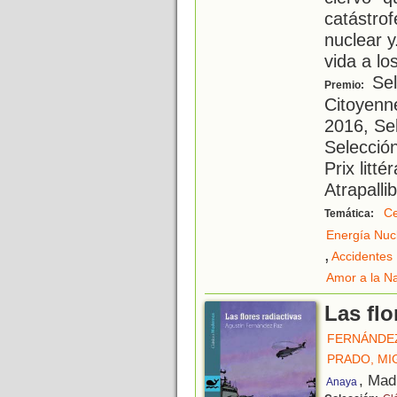
catástro
nuclear y
vida a lo
Sele
Premio:
Citoyenne
2016, Sel
Selecció
Prix litt
Atrapalli
Ce
Temática:
Energía Nuc
,
Accidentes
Amor a la N
Las flo
FERNÁNDEZ
PRADO, M
, Mad
Anaya