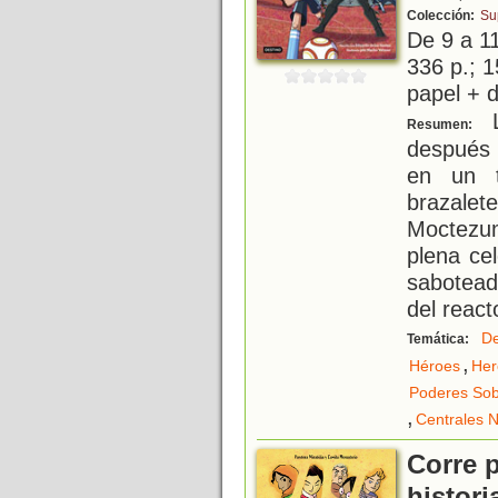
Colección:
Su
De 9 a 1
336 p.; 1
papel + d
L
Resumen:
después 
en un t
brazalet
Moctezum
plena cel
sabotead
del react
De
Temática:
,
Héroes
Her
Poderes Sob
,
Centrales 
Corre p
histori