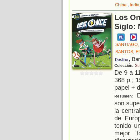
,
China
India
Los Onc
Siglo:
SANTIAGO,
SANTOS, E
, Ba
Destino
Colección:
Su
De 9 a 1
368 p.; 1
papel + d
D
Resumen:
son supe
la centr
de Europ
tenido u
mejor t