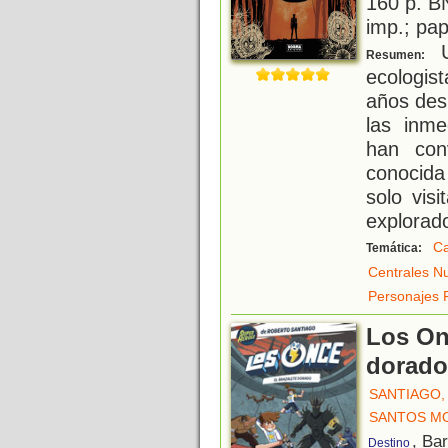
160 p. BN
imp.; pa
U
Resumen:
ecologi
años des
las inme
han con
conocida
solo vis
explorad
Ca
Temática:
Centrales N
Personajes 
Los Onc
dorado
SANTIAGO,
SANTOS MO
, Ba
Destino