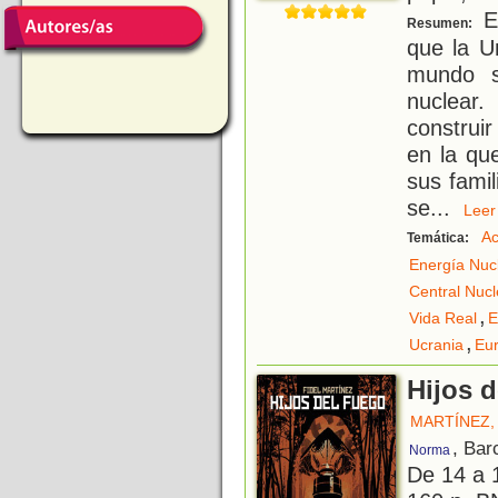
Er
Resumen:
que la U
mundo s
nuclear
construi
en la qu
sus famil
se
...
Le
Ac
Temática:
Energía Nuc
Central Nucl
,
Vida Real
E
,
Ucrania
Eu
Hijos d
MARTÍNEZ,
, Bar
Norma
De 14 a 