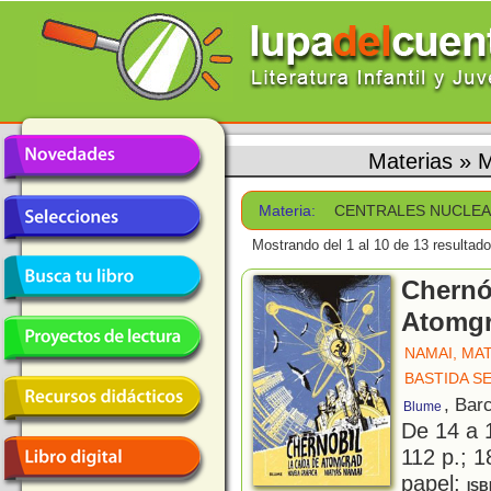
Materias
»
M
Materia:
CENTRALES NUCLE
Mostrando del 1 al 10 de 13 resultado
Chernó
Atomg
NAMAI, MA
BASTIDA S
, Bar
Blume
De 14 a 
112 p.; 1
papel;
ISB