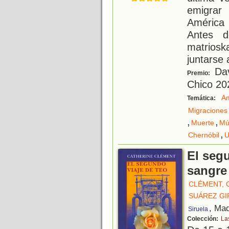
emigrar
América
Antes d
matrios
juntarse 
Dav
Premio:
Chico 20
Am
Temática:
Migraciones
,
,
Muerte
Mú
,
Chernóbil
U
El segu
sangre
CLÉMENT, 
SUÁREZ GI
, Mad
Siruela
Colección:
La