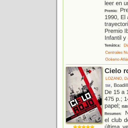
leer en u
Pre
Premio:
1990, El 
trayector
Premio I
Infantil y
Di
Temática:
Centrales N
Océano Atlá
Cielo r
LOZANO, D
, Boadil
SM
De 15 a 
475 p.; 1
papel;
ISB
Ni
Resumen:
el club 
última v