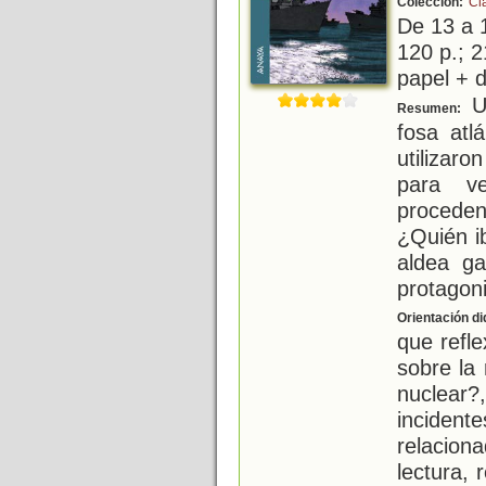
Colección:
Cl
De 13 a 
120 p.; 2
papel + d
U
Resumen:
fosa atl
utilizar
para ve
proceden
¿Quién i
aldea ga
protagon
Orientación di
que refl
sobre la 
nuclea
inciden
relacio
lectura,