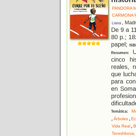
PANDORA M
CARMONA P
, Madr
Liana
De 9 a 1
80 p.; 18
papel;
ISB
U
Resumen:
cinco h
reales, 
que luch
para con
en Somal
profesio
dificulta
Mu
Temática:
,
,
Árboles
Ec
,
Vida Real
B
Tereshkova, 