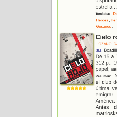
disputad
estrella
...
De
Temática:
,
Héroes
Her
.
Gusanos
Cielo r
LOZANO, D
, Boadil
SM
De 15 a 
312 p.; 1
papel;
ISB
Ni
Resumen:
el club 
última v
emigrar
América
Antes d
matrios