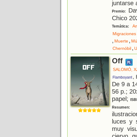
juntarse 
Dav
Premio:
Chico 20
Am
Temática:
Migraciones
,
,
Muerte
Mú
,
Chernóbil
U
Off
SALOMÓ, X
,
Flamboyant
De 9 a 1
56 p.; 20
papel;
ISB
U
Resumen:
ilustraci
luces y
muy visu
ciervo q