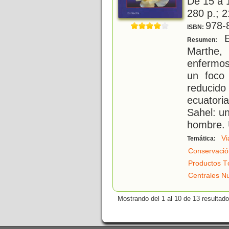
De 15 a 
280 p.; 2
978-
ISBN:
E
Resumen:
Marthe,
enfermos
un foco 
reducid
ecuatori
Sahel: un
hombre. 
Vi
Temática:
Conservació
Productos T
Centrales N
Mostrando del 1 al 10 de 13 resultado