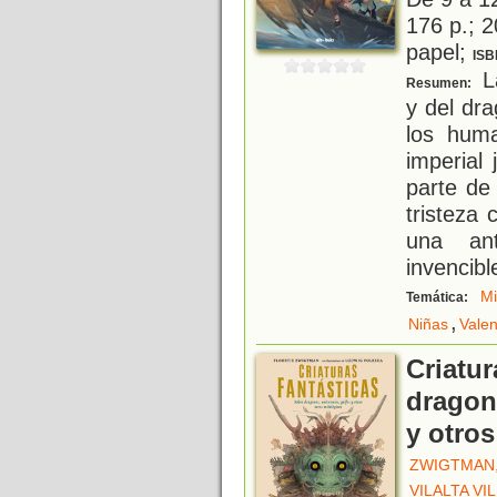
176 p.; 2
papel;
ISB
La
Resumen:
y del dr
los huma
imperial
parte de
tristeza
una an
invencibl
Mi
Temática:
,
Niñas
Valen
Criatur
dragone
y otros
ZWIGTMAN
VILALTA VI