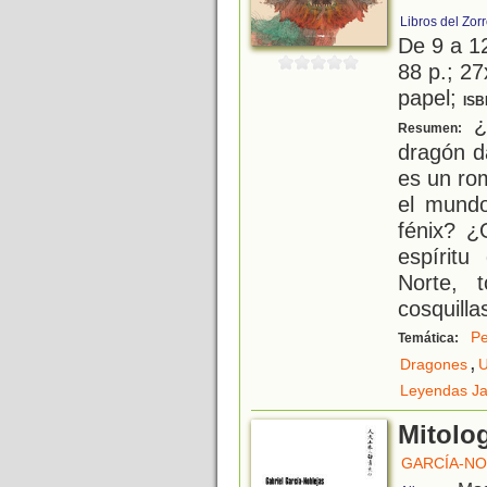
Libros del Zor
De 9 a 1
88 p.; 27
papel;
ISB
¿
Resumen:
dragón d
es un ro
el mund
fénix? ¿
espírit
Norte, 
cosquilla
Pe
Temática:
,
Dragones
U
Leyendas J
Mitolog
GARCÍA-NO