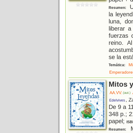
U
Resumen:
la leyen
luna, do
liberar 
fuerzas 
reino. A
acostumb
se la est
Mi
Temática:
Emperadore
Mitos 
AA.VV.
(aut.)
, Z
Edelvives
De 9 a 1
348 p.; 2
papel;
ISB
M
Resumen: