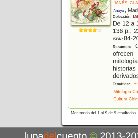
JANÉS, CL
, Mad
Anaya
Colección:
Mi
De 12 a 
136 p.; 2
84-2
ISBN:
C
Resumen:
ofrecen 
mitolog
histori
derivado
Hi
Temática:
Mitología Ch
Cultura Chi
Mostrando del 1 al 9 de 9 resultados.
lupa
del
cuento
©
2013-20