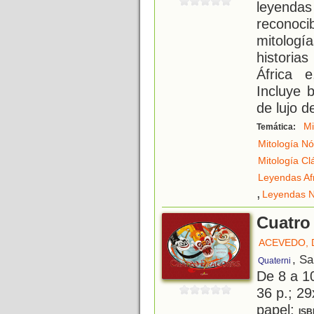
leyend
reconoc
mitologí
historia
África e
Incluye b
de lujo d
Mi
Temática:
Mitología Nó
Mitología Cl
Leyendas Af
,
Leyendas N
Cuatro
ACEVEDO, 
, S
Quaterni
De 8 a 1
36 p.; 29
papel;
ISB