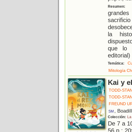
C
Resumen:
grandes
sacrifi
desobece
la hist
dispuest
que lo 
editorial)
Cu
Temática:
Mitología Ch
Kai y e
TODD-STAN
TODD-STAN
FREUND UR
, Boadil
SM
Colección:
La
De 7 a 1
56 p.; 20