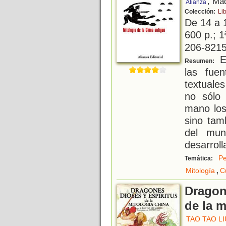
, Ma
Alianza
Colección:
Li
De 14 a 
600 p.; 1
206-8215
El
Resumen:
las fue
textuale
no sólo
mano los
sino tam
del mun
desarroll
Pe
Temática:
,
Mitología
C
Dragone
de la m
TAO TAO L