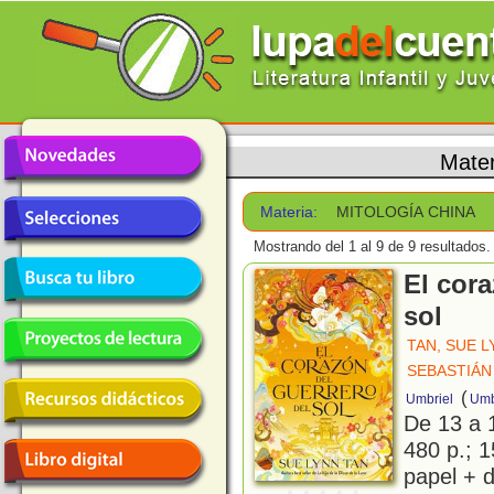
Mater
Materia:
MITOLOGÍA CHINA
Mostrando del 1 al 9 de 9 resultados.
El cora
sol
TAN, SUE 
SEBASTIÁN
(
Umbriel
Umb
De 13 a 
480 p.; 1
papel + d