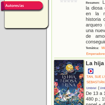
L
Resumen:
la diosa
en la m
historia
arquero 
una nuev
de amor
consegui
Mi
Temática:
Emperadore
La hija
TAN, SUE 
SEBASTIÁN
(
Umbriel
Umb
De 13 a 
480 p.; 1
papel + d