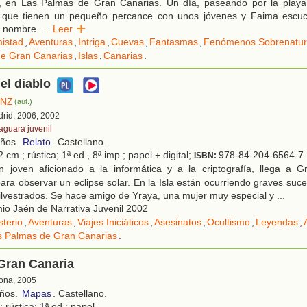
s, en Las Palmas de Gran Canarias. Un día, paseando por la play
 que tienen un pequeño percance con unos jóvenes y Faima escu
u nombre.
...
Leer
istad
,
Aventuras
,
Intriga
,
Cuevas
,
Fantasmas
,
Fenómenos Sobrenatur
de Gran Canarias
,
Islas
,
Canarias
.
el diablo
INZ
(aut.)
drid, 2006, 2002
faguara juvenil
años.
Relato
. Castellano.
 cm.; rústica; 1ª ed., 8ª imp.; papel + digital;
978-84-204-6564-7
ISBN:
 joven aficionado a la informática y a la criptografía, llega a 
ara observar un eclipse solar. En la Isla están ocurriendo graves suc
ilvestrados. Se hace amigo de Yraya, una mujer muy especial y ...
o Jaén de Narrativa Juvenil 2002
sterio
,
Aventuras
,
Viajes Iniciáticos
,
Asesinatos
,
Ocultismo
,
Leyendas
,
s Palmas de Gran Canarias
.
Gran Canaria
lona, 2005
años.
Mapas
. Castellano.
rústica; 1ª ed.; papel