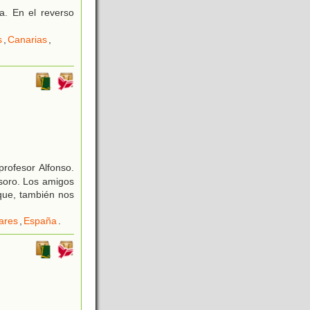
a. En el reverso
s
,
Canarias
,
profesor Alfonso.
soro. Los amigos
que, también nos
eares
,
España
.