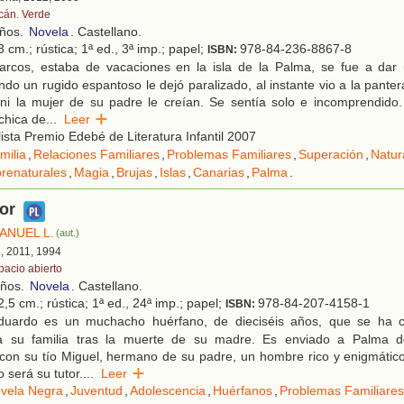
cán. Verde
años.
Novela
. Castellano.
 cm.; rústica; 1ª ed., 3ª imp.; papel;
978-84-236-8867-8
ISBN:
rcos, estaba de vacaciones en la isla de la Palma, se fue a dar
do un rugido espantoso le dejó paralizado, al instante vio a la pante
 ni la mujer de su padre le creían. Se sentía solo e incomprendido
chica de
...
Leer
ista Premio Edebé de Literatura Infantil 2007
milia
,
Relaciones Familiares
,
Problemas Familiares
,
Superación
,
Natur
renaturales
,
Magia
,
Brujas
,
Islas
,
Canarias
,
Palma
.
or
ANUEL L.
(aut.)
d, 2011, 1994
pacio abierto
años.
Novela
. Castellano.
,5 cm.; rústica; 1ª ed., 24ª imp.; papel;
978-84-207-4158-1
ISBN:
uardo es un muchacho huérfano, de dieciséis años, que se ha c
a su familia tras la muerte de su madre. Es enviado a Palma d
con su tío Miguel, hermano de su padre, un hombre rico y enigmático
será su tutor.
...
Leer
vela Negra
,
Juventud
,
Adolescencia
,
Huérfanos
,
Problemas Familiares