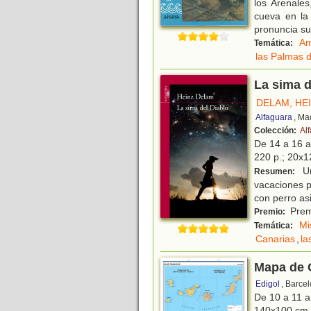
los Arenale
cueva en la
pronuncia s
Am
Temática:
las Palmas 
La sima d
DELAM, HE
Alfaguara
, Ma
Colección:
Al
De 14 a 16 
220 p.; 20x12
Un
Resumen:
vacaciones p
con perro as
Premi
Premio:
Mi
Temática:
Canarias
,
la
Mapa de 
Edigol
, Barce
De 10 a 11 
140x100 cm.; 