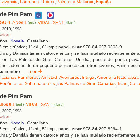
vivencia
,
Ladrones
,
Robos
,
Palma de Mallorca
,
España
.
 de Pim Pam
IGUEL ÁNGEL
VIDAL, SANTI
(aut.)
(ilust.)
d, 2010, 1998
 volcán
años.
Novela
. Castellano.
 cm.; rústica; 1ª ed., 6ª imp.; papel;
978-84-667-9303-9
ISBN:
ima y Damián tienen catorce años y se han mudado recientemente a vi
s, en Las Palmas de Gran Canarias. Un día, paseando por la play
 que, además de un pequeño percance con otros jóvenes, Faima esc
 su nombre.
...
Leer
laciones Familiares
,
Amistad
,
Aventuras
,
Intriga
,
Amor a la Naturaleza
Fenómenos Sobrenaturales
,
las Palmas de Gran Canarias
,
Islas
,
Cana
 de Pim Pam
MIGUEL
VIDAL, SANTI
(aut.)
(ilust.)
d, 2007, 1998
 volcán
años.
Novela
. Castellano.
 cm.; rústica; 1ª ed., 5ª imp.; papel;
978-84-207-8994-1
ISBN:
ima y Damián tienen catorce años y se han mudado recientemente a vi