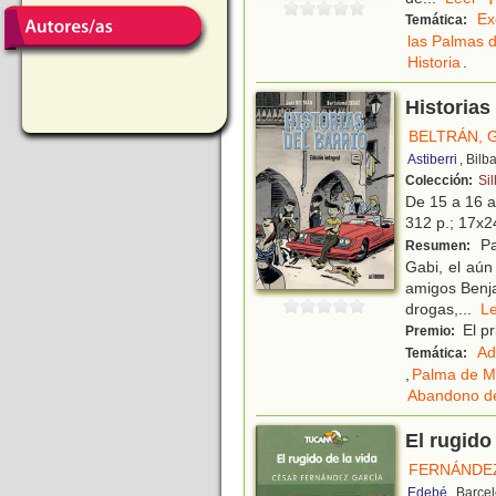
Ex
Temática:
las Palmas 
Historia
.
Historias 
BELTRÁN, 
Astiberri
, Bilb
Colección:
Sil
De 15 a 16 
312 p.; 17x24
Pa
Resumen:
Gabi, el aún
amigos Benja
drogas,
...
L
El pr
Premio:
Ad
Temática:
,
Palma de M
Abandono d
El rugido
FERNÁNDEZ
Edebé
, Barce