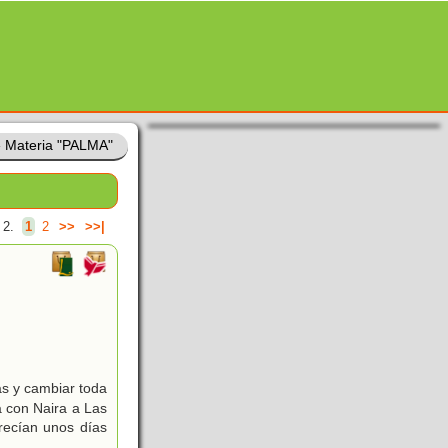
»
Materia "PALMA"
 2.
1
2
>>
>>|
as y cambiar toda
a con Naira a Las
recían unos días