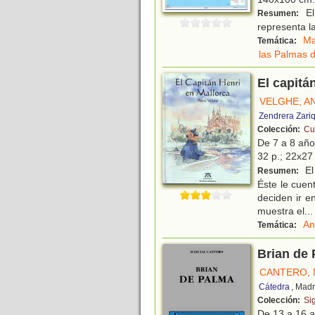
El
Resumen:
representa la
M
Temática:
las Palmas 
El capitá
VELGHE, A
Zendrera Zari
Colección:
Cu
De 7 a 8 añ
32 p.; 22x27 
El 
Resumen:
Éste le cuen
deciden ir e
muestra el
...
An
Temática:
Brian de
CANTERO, 
Cátedra
, Madr
Colección:
Si
De 13 a 16 