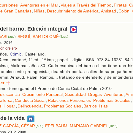
cursiones
,
Aventuras en el Mar
,
Viajes a Través del Tiempo
,
Piratas
,
C
de Gran Canarias
,
Niñas
,
Descubrimiento de América
,
Amistad
,
Colón, 
del barrio. Edición integral
GABI
SEGUÍ, BARTOLOMÉ
(aut.)
(ilust.)
ao, 2016
lón orejero
años.
Cómic
. Castellano.
 cm.; cartoné; 1ª ed., 1ª imp.; papel + digital;
978-84-16251-84-
ISBN:
lma, Mallorca, años 80. Cada esquina del barrio chino tiene una his
 adolescente protagonista, deambula por las calles de su pequeño m
mín, Arnaud, Falen, Ramos..., tratando de entenderlo y de entenderse
eer
imer tomo ganó el I Premio de Cómic Ciutat de Palma 2010
olescencia
,
Crecimiento Personal
,
Sexualidad
,
Drogas
,
Aventuras
,
Ami
allorca
,
Conducta Social
,
Relaciones Personales
,
Problemas Sociales
,
el Hogar
,
Delincuencia
,
Problemas Sociales
,
Barrios
,
Islas
.
 de la vida
 GARCÍA, CÉSAR
EPELBAUM, MARIANO GABRIEL
(aut.)
(ilust.)
lona, 2012, 2008