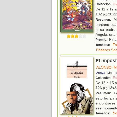
Colección:
Tu
De 11 a 12 
182 p.; 20x13
Ma
Resumen:
pantano cuan
ni su padre
Ángela, una 
Final
Premio:
Fa
Temática:
Poderes Sob
El impost
ALONSO, M
Anaya
, Madri
Colección:
Es
De 13 a 15 
126 p.; 13x22
Ed
Resumen:
estorbo par
encontrarse 
ese momento 
No
Temática: