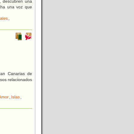
a, descubren una
cha una voz que
ales
,
Gran Canarias de
esos relacionados
Amor
,
Islas
,