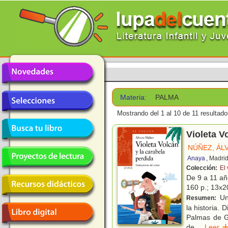
Materia:
PALMA
Mostrando del 1 al 10 de 11 resultado
Violeta V
NÚÑEZ, ÁL
Anaya
, Madri
Colección:
El
De 9 a 11 a
160 p.; 13x20
Un 
Resumen:
la historia. 
Palmas de G
de
...
Lee