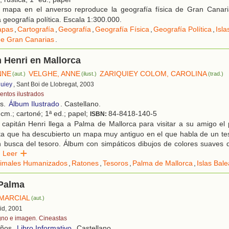
 mapa en el anverso reproduce la geografía física de Gran Canari
 geografía política. Escala 1:300.000.
apas
,
Cartografía
,
Geografía
,
Geografía Física
,
Geografía Política
,
Isla
de Gran Canarias
.
n Henri en Mallorca
NNE
VELGHE, ANNE
ZARIQUIEY COLOM, CAROLINA
(aut.)
(ilust.)
(trad.)
quiey
, Sant Boi de Llobregat, 2003
entos ilustrados
os.
Álbum Ilustrado
. Castellano.
cm.; cartoné; 1ª ed.; papel;
84-8418-140-5
ISBN:
capitán Henri llega a Palma de Mallorca para visitar a su amigo el 
ta que ha descubierto un mapa muy antiguo en el que habla de un te
n busca del tesoro. Álbum con simpáticos dibujos de colores suaves 
Leer
imales Humanizados
,
Ratones
,
Tesoros
,
Palma de Mallorca
,
Islas Bal
 Palma
MARCIAL
(aut.)
id, 2001
gno e imagen. Cineastas
años.
Libro Informativo
. Castellano.