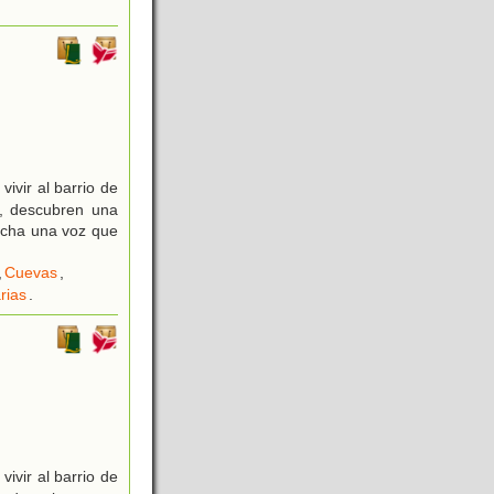
vir al barrio de
a, descubren una
ucha una voz que
,
Cuevas
,
rias
.
vir al barrio de