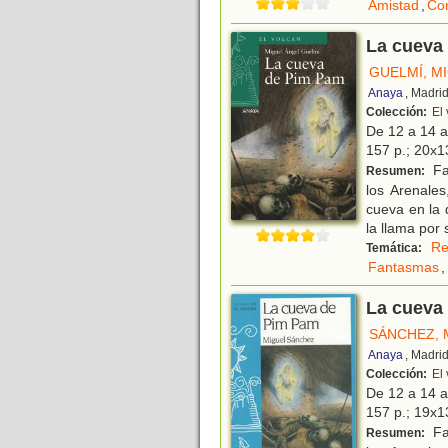
Amistad
,
Con
La cueva
GUELMÍ, M
Anaya
, Madri
Colección:
El
De 12 a 14 
157 p.; 20x13
Fa
Resumen:
los Arenale
cueva en la
la llama por
Re
Temática:
Fantasmas
,
La cueva
SÁNCHEZ, 
Anaya
, Madri
Colección:
El
De 12 a 14 
157 p.; 19x13
Fa
Resumen: