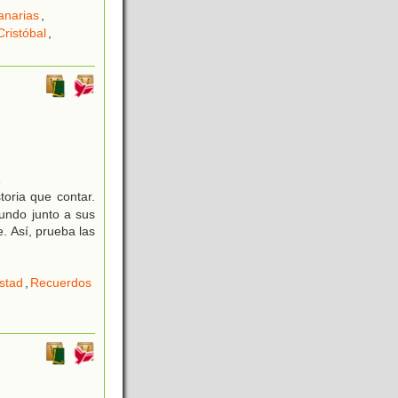
anarias
,
Cristóbal
,
1
toria que contar.
undo junto a sus
. Así, prueba las
stad
,
Recuerdos