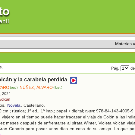
Materias
s.
Pág.
de
olcán y la carabela perdida
VARO
NÚÑEZ, ÁLVARO
(aut.)
(ilust.)
d, 2024
 volcán
ños.
Novela
. Castellano.
 cm.; rústica; 1ª ed., 1º imp.; papel + digital;
978-84-143-4005-9
ISBN:
viajero en el tiempo puede hacer fracasar el viaje de Colón a las Indi
Diez meses después de enfrentarse al pirata Winter, Violeta Volcán viaj
ran Canaria para pasar unos días en casa de su amiga. Lo que pa
r