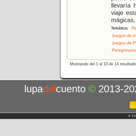
llevaría
viaje es
mágicas,
Re
Temática:
Juegos de I
Juegos de P
Peregrinaci
Mostrando del 1 al 10 de 14 resultado
lupa
del
cuento
©
2013-20
© 20