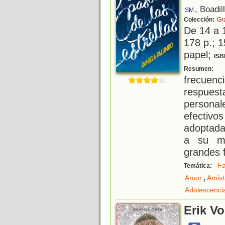
, Boadil
SM
Colección:
Gr
De 14 a 
178 p.; 1
papel;
ISB
J
Resumen:
frecuenci
respue
personal
efectiv
adoptada
a su ma
grandes f
Fa
Temática:
,
Amor
Amis
Adolescenci
Erik Vo