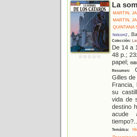
La som
MARTIN, J
MARTIN, J
QUINTANA 
, B
Netcom2
Colección:
La
De 14 a 
48 p.; 23
papel;
ISB
C
Resumen:
Gilles de
Francia,
su casti
vida de 
destino 
acude a
tiempo?
.
Hi
Temática: