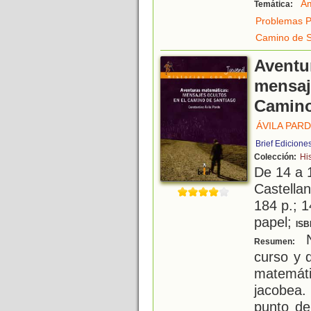
A
Temática:
Problemas P
Camino de S
Aventu
mensaj
Camino
ÁVILA PAR
Brief Edicione
Colección:
Hi
De 14 a 
Castellan
184 p.; 1
papel;
ISB
N
Resumen:
curso y 
matemáti
jacobea
punto de