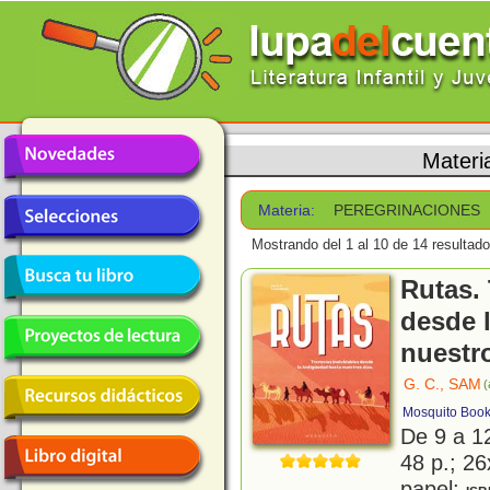
Materi
Materia:
PEREGRINACIONES
Mostrando del 1 al 10 de 14 resultado
Rutas. 
desde 
nuestr
G. C., SAM
(
Mosquito Book
De 9 a 1
48 p.; 26
papel;