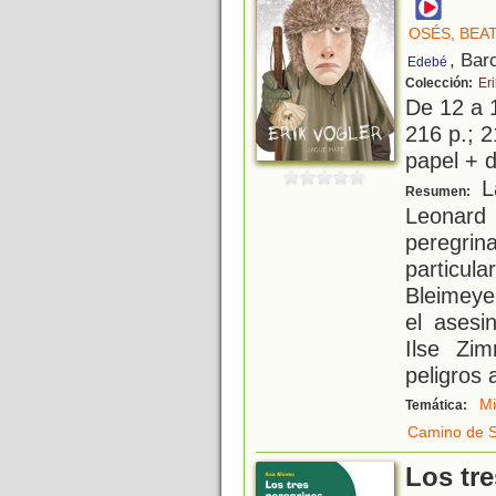
OSÉS, BEA
, Bar
Edebé
Colección:
Er
De 12 a 
216 p.; 2
papel + d
La
Resumen:
Leonard
peregrin
particul
Bleimeye
el asesi
Ilse Zi
peligros 
Mi
Temática:
Camino de S
Los tr