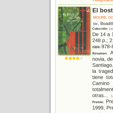
Peregrinaci
El bos
MOURE, G
, Boadil
SM
Colección:
Lo
De 14 a 
248 p.; 2
978-
ISBN:
A
Resumen:
novia, de
Santiago
la trage
tiene to
Camino 
totalmen
otras
...
Pre
Premio:
1999, Pr