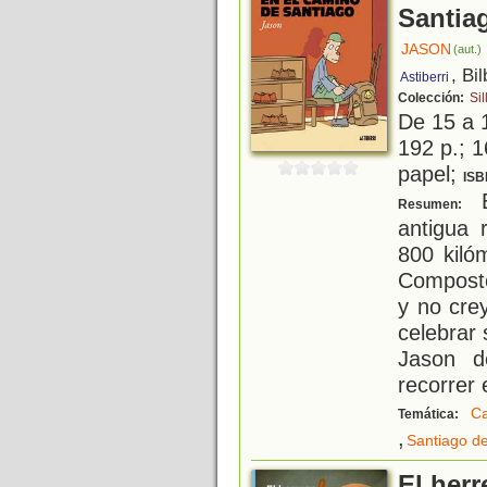
Santia
JASON
(aut.)
, Bi
Astiberri
Colección:
Sil
De 15 a 
192 p.; 1
papel;
ISB
E
Resumen:
antigua 
800 kiló
Composte
y no cre
celebrar
Jason d
recorrer 
Ca
Temática:
,
Santiago d
El herr