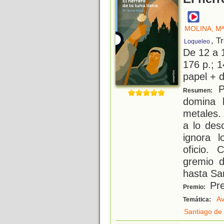
MOLINA, Mª
, T
Loqueleo
De 12 a 
176 p.; 1
papel + d
P
Resumen:
domina 
metales.
a lo des
ignora l
oficio. 
gremio d
hasta Sa
Pre
Premio:
Av
Temática:
Santiago de