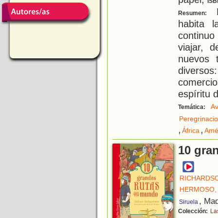
ISB
D
Resumen:
habita 
continuo
viajar, 
nuevos t
diversos
comerci
espíritu 
Av
Temática:
Peregrinaci
,
,
África
Amé
10 gra
RICHARDSO
HERMOSO, 
, Mad
Siruela
Colección:
La