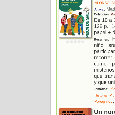
ALONSO, A
, Mad
Anaya
Colección:
Pi
De 10 a 
128 p.; 1
papel + d
Ha
Resumen:
niño isr
particip
recorrer
como p
misterio
que tran
y que uni
Sa
Temática:
,
Historia
Mú
,
Peregrinos
Un nor