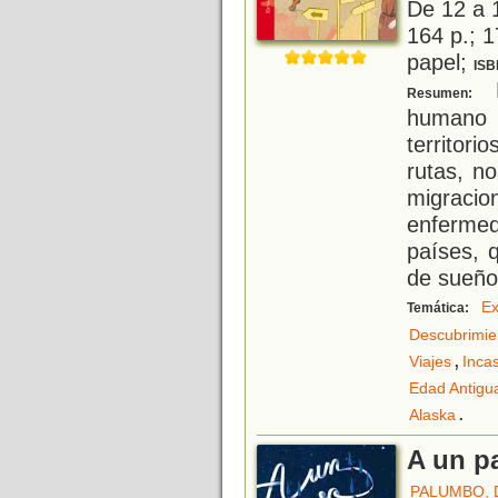
De 12 a 
164 p.; 1
papel;
ISB
D
Resumen:
humano h
territori
rutas, n
migraci
enferme
países, 
de sueño
Ex
Temática:
Descubrimie
,
Viajes
Inca
Edad Antigu
.
Alaska
A un pa
PALUMBO, 