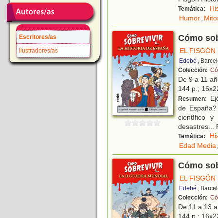
Hi
Temática:
Humor
,
Mito
Cómo sobr
Escritores/as
EL FISGÓN
Ilustradores/as
Edebé
, Barce
Colección:
Có
De 9 a 11 a
144 p.; 16x22
Ejé
Resumen:
de España? 
científico 
desastres... 
Hi
Temática:
Edad Media
Cómo sobr
EL FISGÓN
Edebé
, Barce
Colección:
Có
De 11 a 13 
144 p.; 16x22