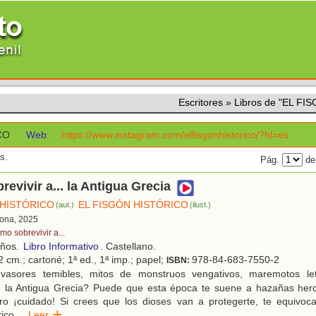
Escritores
»
Libros de "EL F
CO
Web:
https://www.instagram.com/elfisgonhistorico/?hl=es
s.
Pág.
de
evivir a... la Antigua Grecia
 HISTÓRICO
EL FISGÓN HISTÓRICO
(aut.)
(ilust.)
lona, 2025
mo sobrevivir a...
años.
Libro Informativo
. Castellano.
 cm.; cartoné; 1ª ed., 1ª imp.; papel;
978-84-683-7550-2
ISBN:
vasores temibles, mitos de monstruos vengativos, maremotos leta
n la Antigua Grecia? Puede que esta época te suene a hazañas hercú
ro ¡cuidado! Si crees que los dioses van a protegerte, te equivoca
rico
...
Leer