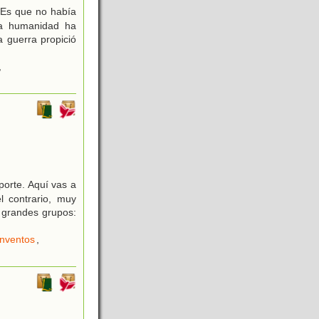
¿Es que no había
 la humanidad ha
 guerra propició
,
porte. Aquí vas a
l contrario, muy
o grandes grupos:
Inventos
,