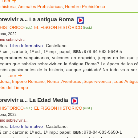
Leer
ehistoria
,
Animales Prehistóricos
,
Hombre Prehistórico
.
evivir a... La antigua Roma
 HISTÓRICO
EL FISGÓN HISTÓRICO
(aut.)
(ilust.)
lona, 2022
mo sobrevivir a...
años.
Libro Informativo
. Castellano.
 cm.; cartoné; 1ª ed., 1ª imp.; papel;
978-84-683-5649-5
ISBN:
peradores sanguinarios, volcanes en erupción, juegos en los que 
eguro que sabrías sobrevivir en la Antigua Roma? La época de los c
más apasionantes de la historia, aunque ¡cuidado! No todo va a ser 
o
...
Leer
storia
,
Imperio Romano
,
Roma
,
Aventuras
,
Supervivencia
,
Edad Antigu
vés del Tiempo
.
evivir a... La Edad Media
 HISTÓRICO
EL FISGÓN HISTÓRICO
(aut.)
(ilust.)
lona, 2022
mo sobrevivir a...
años.
Libro Informativo
. Castellano.
 cm.; cartoné; 1ª ed., 1ª imp.; papel;
978-84-683-5650-1
ISBN: