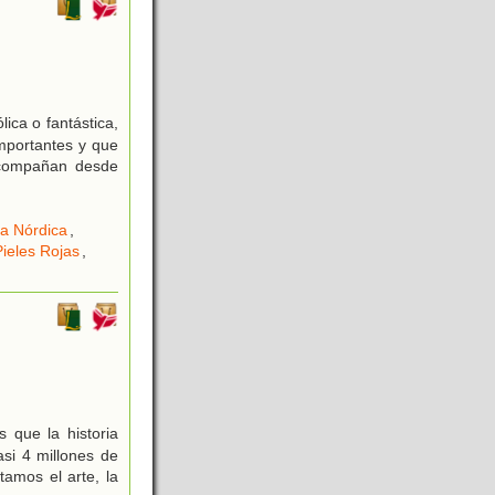
ica o fantástica,
importantes y que
 acompañan desde
ía Nórdica
,
Pieles Rojas
,
 que la historia
si 4 millones de
amos el arte, la