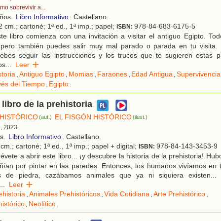
mo sobrevivir a...
años.
Libro Informativo
. Castellano.
 cm.; cartoné; 1ª ed., 1ª imp.; papel;
978-84-683-6175-5
ISBN:
te libro comienza con una invitación a visitar el antiguo Egipto. T
 pero también puedes salir muy mal parado o parada en tu visita. S
ebes seguir las instrucciones y los trucos que te sugieren estas p
os
...
Leer
storia
,
Antiguo Egipto
,
Momias
,
Faraones
,
Edad Antigua
,
Supervivencia
vés del Tiempo
,
Egipto
.
libro de la prehistoria
 HISTÓRICO
EL FISGÓN HISTÓRICO
(aut.)
(ilust.)
d, 2023
os.
Libro Informativo
. Castellano.
cm.; cartoné; 1ª ed., 1ª imp.; papel + digital;
978-84-143-3453-9
ISBN:
évete a abrir este libro... ¡y descubre la historia de la prehistoria! Hu
ñían por pintar en las paredes. Entonces, los humanos vivíamos en 
s de piedra, cazábamos animales que ya ni siquiera existen..
...
Leer
ehistoria
,
Animales Prehistóricos
,
Vida Cotidiana
,
Arte Prehistórico
,
istórico
,
Neolítico
.