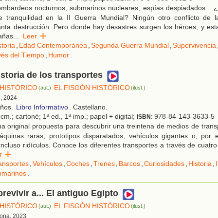
mbardeos nocturnos, submarinos nucleares, espías despiadados... 
e tranquilidad en la II Guerra Mundial? Ningún otro conflicto de
nta destrucción. Pero donde hay desastres surgen los héroes, y esta
añas
...
Leer
storia
,
Edad Contemporánea
,
Segunda Guerra Mundial
,
Supervivencia
vés del Tiempo
,
Humor
.
istoria de los transportes
 HISTÓRICO
EL FISGÓN HISTÓRICO
(aut.)
(ilust.)
d, 2024
años.
Libro Informativo
. Castellano.
cm.; cartoné; 1ª ed., 1ª imp.; papel + digital;
978-84-143-3633-5
ISBN:
 original propuesta para descubrir una treintena de medios de trans
quinas raras, prototipos disparatados, vehículos gigantes o, por e
ncluso ridículos. Conoce los diferentes transportes a través de cuatr
er
ansportes
,
Vehículos
,
Coches
,
Trenes
,
Barcos
,
Curiosidades
,
Historia
,
bmarinos
.
evivir a... El antiguo Egipto
 HISTÓRICO
EL FISGÓN HISTÓRICO
(aut.)
(ilust.)
lona, 2023