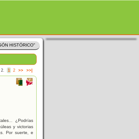
ISGÓN HISTÓRICO"
 2.
1
2
>>
>>|
les... ¿Podrías
leas y victorias
s. Por suerte, e