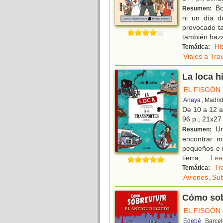
Bo
Resumen:
ni un día d
provocado ta
también haz
Hi
Temática:
Viajes a Tra
La loca h
EL FISGÓN
Anaya
, Madri
De 10 a 12 
96 p.; 21x27 
Una
Resumen:
encontrar má
pequeños e i
tierra,
...
Le
Tr
Temática:
Aviones
,
Su
Cómo sobr
EL FISGÓN
Edebé
, Barce