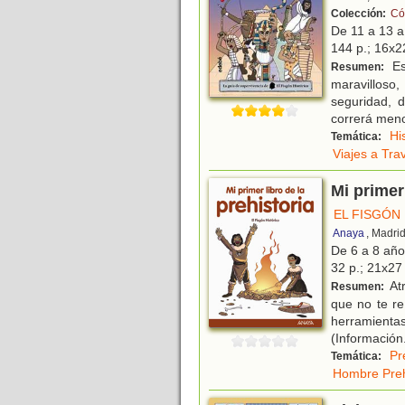
Colección:
Có
De 11 a 13 
144 p.; 16x22
Es
Resumen:
maravilloso,
seguridad, d
correrá men
Hi
Temática:
Viajes a Tra
Mi primer 
EL FISGÓN
Anaya
, Madri
De 6 a 8 añ
32 p.; 21x27 
Atr
Resumen:
que no te re
herramienta
(Información
Pr
Temática:
Hombre Preh