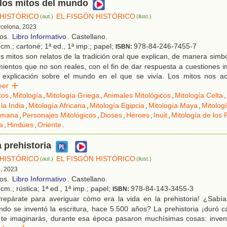
 los mitos del mundo
 HISTÓRICO
EL FISGÓN HISTÓRICO
(aut.)
(ilust.)
rcelona, 2023
ños.
Libro Informativo
. Castellano.
cm.; cartoné; 1ª ed., 1ª imp.; papel;
978-84-246-7455-7
ISBN:
 mitos son relatos de la tradición oral que explican, de manera simból
mientos que no son reales, con el fin de dar respuesta a cuestiones 
cil explicación sobre el mundo en el que se vivía. Los mitos nos
Leer
tos
,
Mitología
,
Mitología Griega
,
Animales Mitológicos
,
Mitología Celta
,
la India
,
Mitología Africana
,
Mitología Egipcia
,
Mitología Maya
,
Mitolog
omana
,
Personajes Mitológicos
,
Dioses
,
Héroes
,
Inuit
,
Mitología de los 
a
,
Hindúes
,
Oriente
.
a prehistoria
 HISTÓRICO
EL FISGÓN HISTÓRICO
(aut.)
(ilust.)
d, 2023
ños.
Libro Informativo
. Castellano.
cm.; rústica; 1ª ed., 1ª imp.; papel;
978-84-143-3455-3
ISBN:
repárate para averiguar cómo era la vida en la prehistoria! ¿Sabías
o se inventó la escritura, hace 5.500 años? La prehistoria ¡duró ca
te imaginarás, durante esa época pasaron muchísimas cosas: invent