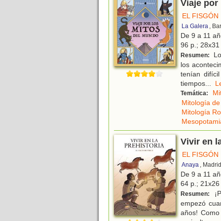
Viaje por
EL FISGÓN
La Galera
, Ba
De 9 a 11 a
96 p.; 28x31 
Los
Resumen:
los aconteci
tenían difí
tiempos
...
Mi
Temática:
Mitología de 
Mitología R
Mesopotami
Vivir en l
EL FISGÓN
Anaya
, Madri
De 9 a 11 a
64 p.; 21x26 
¡P
Resumen:
empezó cuand
años! Como 