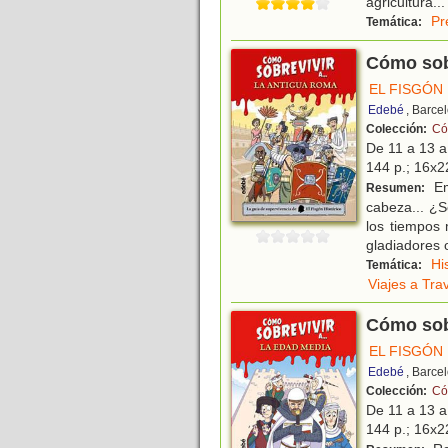
agricultura
...
Pr
Temática:
Cómo sobr
EL FISGÓN
Edebé
, Barce
Colección:
Có
De 11 a 13 
144 p.; 16x22
Em
Resumen:
cabeza... ¿S
los tiempos 
gladiadores 
Hi
Temática:
Viajes a Tra
Cómo sobr
EL FISGÓN
Edebé
, Barce
Colección:
Có
De 11 a 13 
144 p.; 16x22