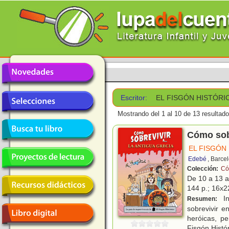
Escritor:
EL FISGÓN HISTÓRI
Mostrando del 1 al 10 de 13 resultado
Cómo sobr
EL FISGÓN
Edebé
, Barce
Colección:
Có
De 10 a 13 
144 p.; 16x22
In
Resumen:
sobrevivir e
heróicas, pe
Fisgón Histó