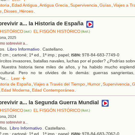
storia
,
Edad Antigua
,
Antigua Grecia
,
Supervivencia
,
Guías
,
Viajes a T
s
,
Dioses
,
Héroes
.
evivir a... la Historia de España
 HISTÓRICO
EL FISGÓN HISTÓRICO
(aut.)
(ilust.)
lona, 2025
mo sobrevivir a...
ños.
Libro Informativo
. Castellano.
 cm.; cartoné; 1ª ed., 1ª imp.; papel;
978-84-683-7749-0
ISBN:
rcitos invasores, batallas navales, luchas por el poder? ¿Podrías sobrev
Nuestra historia tiene miles de años, y ha habido mucho esplend
y cultural. Pero no te olvides de lo demás: guerras sangrientas,
Por
...
Leer
storia de España
,
Viajes a Través del Tiempo
,
Humor
,
Supervivencia
,
G
,
Edad Moderna
,
Edad Contemporánea
.
evivir a... la Segunda Guerra Mundial
 HISTÓRICO
EL FISGÓN HISTÓRICO
(aut.)
(ilust.)
lona, 2024
mo sobrevivir a...
años.
Libro Informativo
. Castellano.
 cm.; cartoné; 1ª ed., 1ª imp.; papel;
978-84-683-7062-0
ISBN: