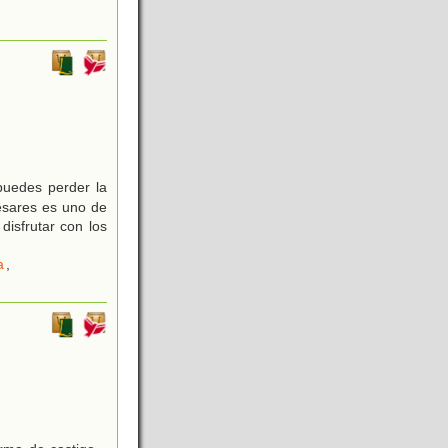
puedes perder la
ésares es uno de
disfrutar con los
a
,