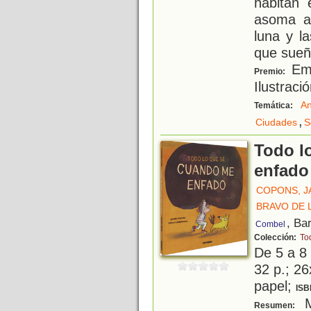
habitan 
asoma a
luna y la
que sueñ
Emi
Premio:
Ilustraci
An
Temática:
,
Ciudades
S
Todo l
enfado
COPONS, 
BRAVO DE 
, Ba
Combel
Colección:
Tod
De 5 a 8
32 p.; 26
papel;
ISB
M
Resumen: