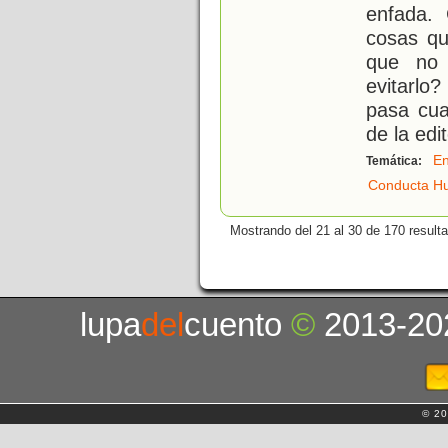
enfada. 
cosas qu
que no 
evitarlo
pasa cua
de la edit
En
Temática:
Conducta H
Mostrando del 21 al 30 de 170 result
lupa
del
cuento
©
2013-20
© 20