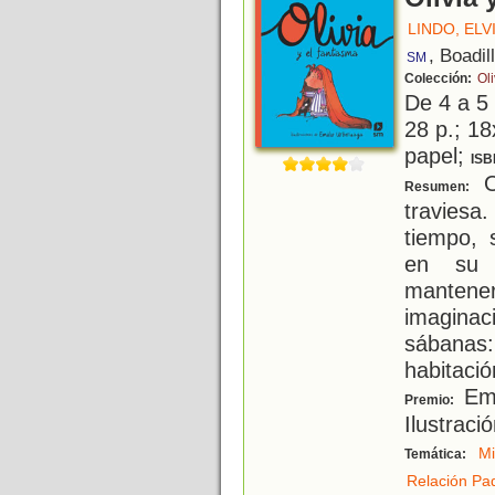
LINDO, ELV
, Boadil
SM
Colección:
Oli
De 4 a 5
28 p.; 18
papel;
ISB
O
Resumen:
traviesa
tiempo, 
en su i
mantener
imaginaci
sábana
habitació
Emi
Premio:
Ilustraci
M
Temática:
Relación Pad