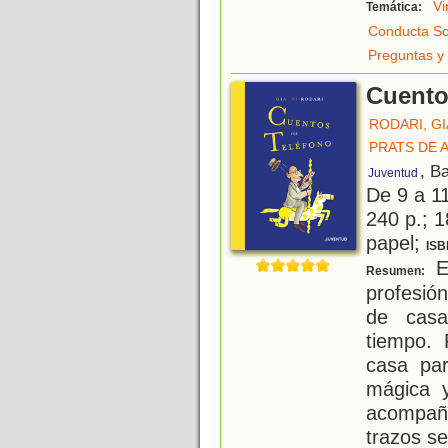
Vi
Temática:
Conducta So
Preguntas y
Cuento
RODARI, GI
PRATS DE 
, B
Juventud
De 9 a 1
240 p.; 1
papel;
ISB
El
Resumen:
profesión
de casa
tiempo.
casa par
mágica 
acompaña
trazos se