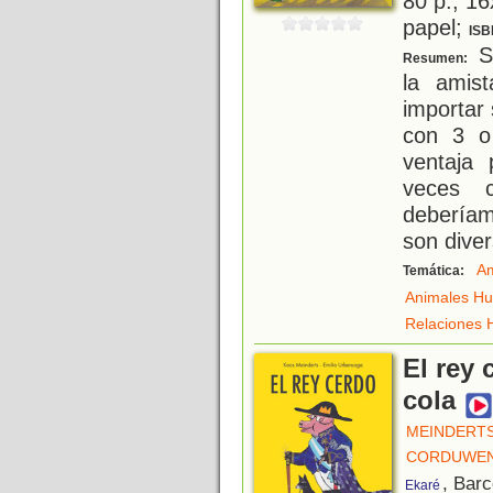
80 p.; 16
papel;
ISB
Sa
Resumen:
la amis
importar 
con 3 o
ventaja
veces 
deberíam
son diver
Am
Temática:
Animales H
Relaciones
El rey 
cola
MEINDERTS
CORDUWEN
, Bar
Ekaré