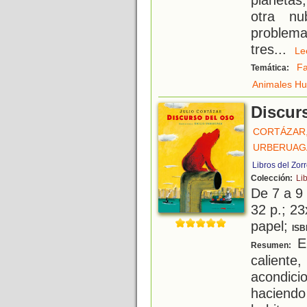
otra nu
problema
tres
...
L
Fa
Temática:
Animales H
Discur
CORTÁZAR,
URBERUAGA
Libros del Zor
Colección:
Li
De 7 a 9
32 p.; 23
papel;
ISB
El
Resumen:
calient
acondici
haciend