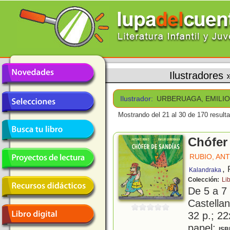
Ilustradores
Ilustrador:
URBERUAGA, EMILI
Mostrando del 21 al 30 de 170 result
Chófer
RUBIO, AN
,
Kalandraka
Colección:
Li
De 5 a 7
Castellan
32 p.; 22
papel;
ISB