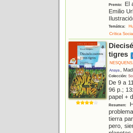
El 
Premio:
Emilio U
Ilustraci
H
Temática:
Crítica Socia
Diecisé
tigres
NESQUENS,
, Mad
Anaya
Colección:
So
De 9 a 1
96 p.; 13
papel + d
H
Resumen:
problem
tierra pa
pero, sie
planetas