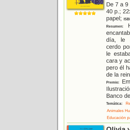
De 7 a 9
40 p.; 22
papel;
ISB
H
Resumen:
encanta
día, le
cerdo po
le estab
cara y a
pero él 
de la rei
Emi
Premio:
Ilustrac
Banco del
R
Temática:
Animales H
Educación p
Olivia 