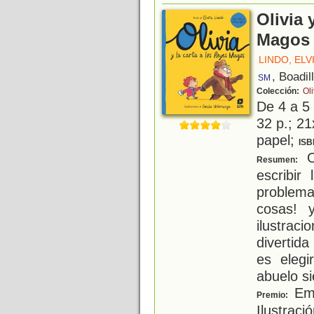
Olivia 
Magos
LINDO, ELV
, Boadil
SM
Colección:
Oli
De 4 a 5
32 p.; 21
papel;
ISB
Ol
Resumen:
escribir
problema
cosas! y
ilustrac
divertid
es elegi
abuelo s
Emi
Premio:
Ilustraci