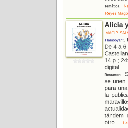
Na
Temática:
Reyes Mago
Alicia 
MACIP, SA
,
Flamboyant
De 4 a 6
Castellan
14 p.; 24
digital
S
Resumen:
se unen 
para una 
la publi
maravillo
actualid
tándem m
otro
...
L