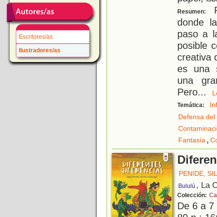
P
Resumen:
donde la
paso a l
Escritores/as
posible 
Ilustradores/as
creativa 
es una s
una gra
Pero
...
In
Temática:
Defensa del
Contaminac
,
Fantasía
C
Diferen
PENIDE, SI
, La 
Bululú
Colección:
Ca
De 6 a 7