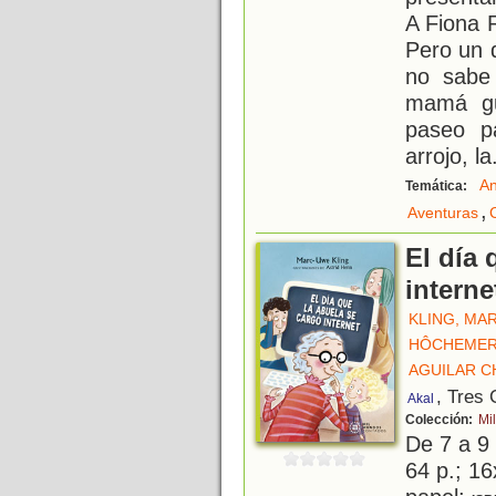
A Fiona R
Pero un 
no sabe
mamá gu
paseo pa
arrojo, la
An
Temática:
,
Aventuras
El día 
interne
KLING, MA
HÔCHEMER
AGUILAR C
, Tres
Akal
Colección:
Mi
De 7 a 9
64 p.; 16