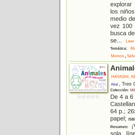
explorar
los niño
medio de
vez 100 
busca de
se
...
Le
Ma
Temática:
,
Monos
Sel
Animal
HAYASHI, 
, Tres
Akal
Colección:
Mi
De 4 a 6
Castellan
64 p.; 26
papel;
ISB
¡
Resumen:
sola lí