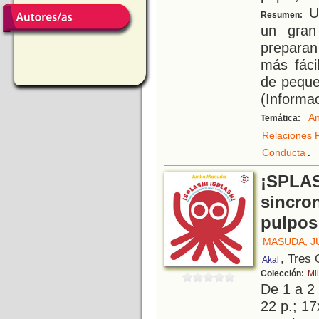
Un
Resumen:
un gran
preparan
más fáci
de peque
(Informac
An
Temática:
Relaciones F
.
Conducta
¡SPLAS
sincro
pulpos
MASUDA, J
, Tres
Akal
Colección:
Mi
De 1 a 2
22 p.; 17