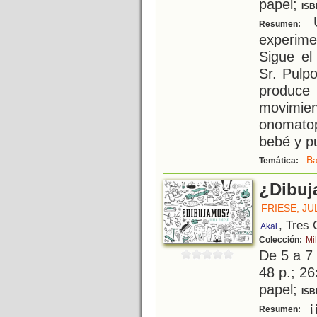
papel;
ISB
U
Resumen:
experime
Sigue el
Sr. Pulp
produc
movim
onomatop
bebé y pu
Ba
Temática:
¿Dibu
FRIESE, JU
, Tres
Akal
Colección:
Mi
De 5 a 7
48 p.; 26
papel;
ISB
¡¡
Resumen: