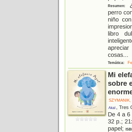
¿
Resumen:
perro co
niño co
impresio
libro du
inteligen
apreciar
cosas
...
Fe
Temática:
Mi elef
sobre 
enorm
SZYMANIK,
, Tres
Akal
De 4 a 6
32 p.; 21
papel;
ISB