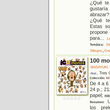
¿Qué te
gustarí
abrazar?
¿Qué te 
Estas s
propone 
para
...
D
Temática:
,
Dibujos
Cre
100 m
MASAYUKI,
, Tres
Akal
Colección:
Mi
De 4 a 6
24 p.; 21
papel;
ISB
Un
Resumen:
los pre