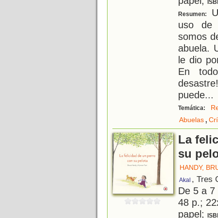
papel;
ISB
Un
Resumen:
uso de 
somos de
abuela. 
le dio po
En todo
desastre!
puede
...
Re
Temática:
,
Abuelas
Crí
La feli
su pel
HANDY, BR
, Tres
Akal
De 5 a 7
48 p.; 22
papel;
ISB