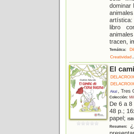
dominar 
animale
artístic
libro c
animales
tracen, i
Di
Temática:
.
Creatividad
El cam
DELACROIX
DELACROIX
, Tres
Akal
Colección:
Mi
De 6 a 8
48 p.; 16
papel;
ISB
¿
Resumen:
presenta