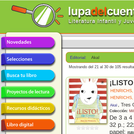
Editorial:
Akal
Mostrando del 21 al 30 de 105 result
¡LISTO
HENRICHS,
HENRICHS,
, Tres
Akal
Colección:
Mi
De 3 a 4
32 p.; 22
papel;
ISB