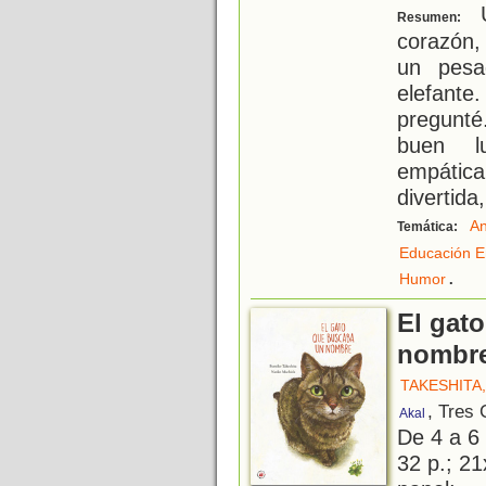
U
Resumen:
corazón, 
un pesa
elefant
pregunté
buen l
empátic
divertida
An
Temática:
Educación E
.
Humor
El gat
nombr
TAKESHITA
, Tres
Akal
De 4 a 6
32 p.; 21