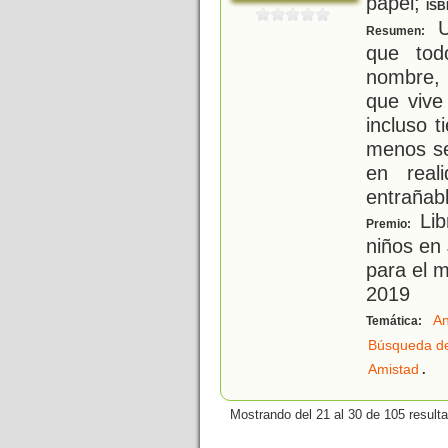
papel;
ISB
U
Resumen:
que tod
nombre, 
que vive 
incluso 
menos se
en real
entrañab
Lib
Premio:
niños en
para el m
2019
An
Temática:
Búsqueda de
.
Amistad
Mostrando del 21 al 30 de 105 result