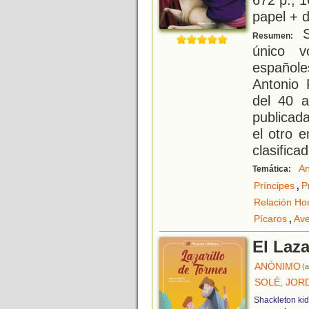
papel + d
S
Resumen:
único v
españoles
Antonio 
del 40 a
publicad
el otro 
clasifica
An
Temática:
,
Príncipes
P
Relación Ho
,
Pícaros
Ave
El Laza
ANÓNIMO
(a
SOLÉ, JOR
Shackleton ki