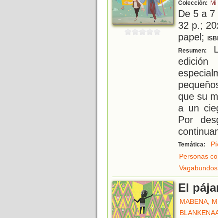
Colección:
Mi
De 5 a 7
32 p.; 20
papel;
ISB
L
Resumen:
edición
especi
pequeños
que su m
a un cie
Por des
continua
Pí
Temática:
Personas co
Vagabundos
El pája
MABENA, M
BLANKENAA