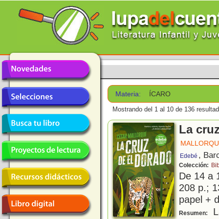
Materia:
ÍCARO
Mostrando del 1 al 10 de 136 resulta
La cru
MALLORQUÍ
, Bar
Edebé
Colección:
Bi
De 14 a 
208 p.; 1
papel + d
La
Resumen: