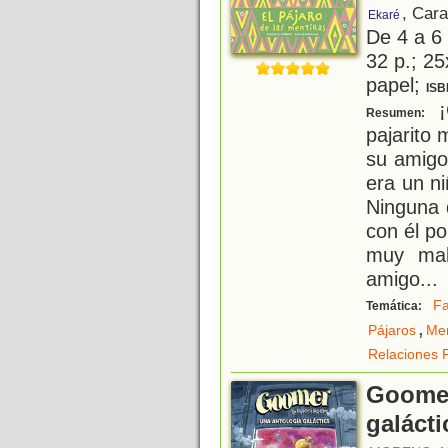
, Car
Ekaré
De 4 a 6
32 p.; 25
papel;
ISB
¡
Resumen:
pajarito
su amigo
era un n
Ninguna 
con él p
muy mal
amigo
...
Fa
Temática:
,
Pájaros
Men
Relaciones F
Goomer
galácti