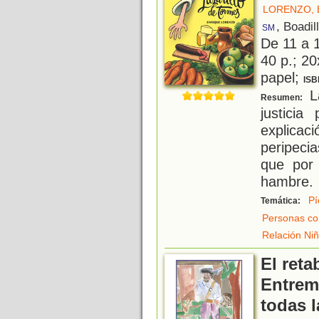
LORENZO, 
, Boadil
SM
De 11 a 
40 p.; 20
papel;
ISB
La
Resumen:
justici
explicaci
peripeci
que por 
hambre.
Pí
Temática:
Personas co
Relación Niñ
El reta
Entrem
todas 