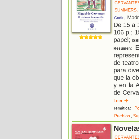
CERVANTES
SUMMERS,
, Madr
Gadir
De 15 a 
106 p.; 1
papel;
ISB
E
Resumen:
represen
de teatr
para div
que la ob
y en la 
de Cerva
Leer
P
Temática:
,
Pueblos
Su
Novela
CERVANTES