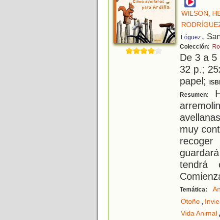
WILSON, H
RODRÍGUEZ
, Sa
Lóguez
Colección:
Ro
De 3 a 5
32 p.; 25
papel;
ISB
H
Resumen:
arremoli
avellana
muy cont
recoger
guardará
tendrá 
Comienza
An
Temática:
,
Otoño
Invi
Vida Animal