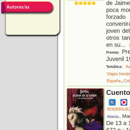
de Jaime
poca mon
forzado
converti
joven de
otros ta
en su
...
Pre
Premio:
Juvenil 
Av
Temática:
Viajes Iniciá
,
España
Co
Cuento
RODRÍGUE
, Ma
Alianza
De 13 a 
672 p.; 1