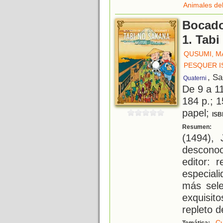
Animales de
Bocado
1. Tab
QUSUMI, M
PESQUER I
, S
Quaterni
De 9 a 1
184 p.; 1
papel;
ISB
S
Resumen:
(1494), 
desconoc
editor: 
especial
más sele
exquisit
repleto d
Cu