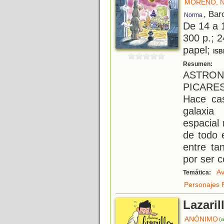
MORENO, 
, Bar
Norma
De 14 a 
300 p.; 2
papel;
ISB
V
Resumen:
ASTR
PICARE
Hace cas
galaxia
espacial
de todo 
entre tan
por ser c
Av
Temática:
Personajes 
Lazari
ANÓNIMO
(a