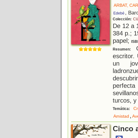
ARBAT, CA
, Bar
Edebé
Colección:
Cl
De 12 a 
384 p.; 1
papel;
ISB
C
Resumen:
escritor.
un jov
ladronz
descubri
perfect
sevillan
turcos, y
Cr
Temática:
,
Amistad
Av
Cinco a