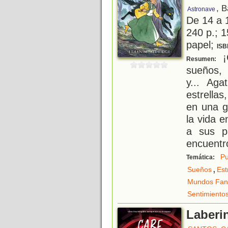
, 
Astronave
De 14 a 
240 p.; 1
papel;
ISB
¡
Resumen:
sueños, 
y... Ag
estrella
en una g
la vida 
a sus p
encuentr
Pu
Temática:
,
Sueños
Est
Mundos Fant
Sentimiento
Laberi