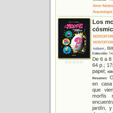
Amor Adoles
Arqueología
Los mo
cósmi
MONTATOR
MONTATOR
, Bi
Astiberri
Colección:
Txi
De 6 a 8
64 p.; 17
papel;
ISB
Ol
Resumen:
en casa
que vien
morfis 
encuent
jardín, 