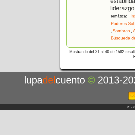
estabili
liderazg
In
Temática:
Poderes Sob
,
,
Sombras
Búsqueda de
Mostrando del 31 al 40 de 1582 resul
lupa
del
cuento
©
2013-20
© 20