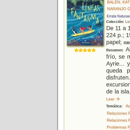
BALEN, KA
NARANJO G
Errata Naturae
Colección:
Lo
De 11 a 
224 p.; 1
papel;
ISB
Al
Resumen:
frío, se 
Ayrie... 
queda p
disfrut
excursio
de la isl
Leer
Ad
Temática:
Relaciones F
Relaciones 
Problemas P