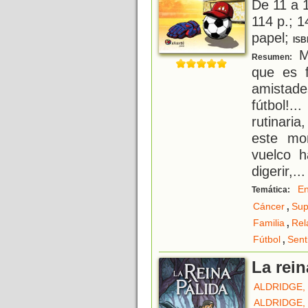
De 11 a 
114 p.; 1
papel;
ISB
Ma
Resumen:
que es f
amistades
fútbol!
rutinari
este mo
vuelco h
digerir,
...
E
Temática:
,
Cáncer
Sup
,
Familia
Rel
,
Fútbol
Sent
La rein
ALDRIDGE,
ALDRIDGE,