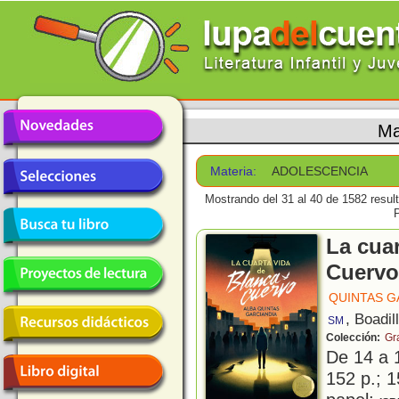
Ma
Materia:
ADOLESCENCIA
Mostrando del 31 al 40 de 1582 resul
La cuar
Cuervo
QUINTAS G
, Boadil
SM
Colección:
Gr
De 14 a 
152 p.; 1