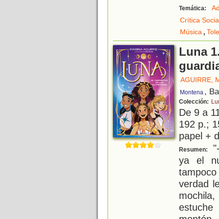
Ad
Temática:
Crítica Socia
,
Música
Tol
Luna 1.
guardi
AGUIRRE, 
, B
Montena
Colección:
Lu
De 9 a 1
192 p.; 1
papel + d
"
Resumen:
ya el n
tampoco 
verdad le
mochila,
estuche 
montón 