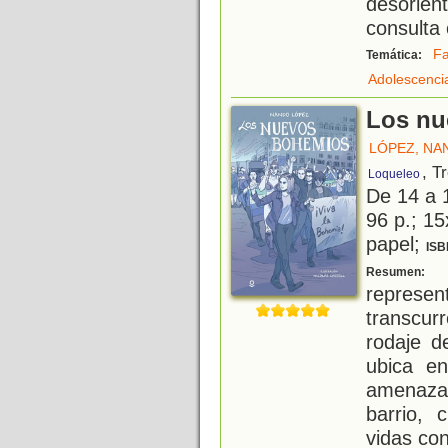
desorien
consulta 
Fa
Temática:
Adolescenci
Los nu
LÓPEZ, NA
, T
Loqueleo
De 14 a 
96 p.; 15
papel;
ISB
"
Resumen:
represen
transcurr
rodaje d
ubica en
amenazad
barrio, 
vidas con