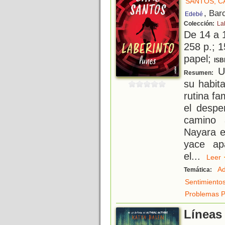
SANTOS, C
, Bar
Edebé
Colección:
La
De 14 a 
258 p.; 1
papel;
ISB
Un
Resumen:
su habit
rutina fa
el despe
camino 
Nayara e
yace ap
el
...
Lee
Ad
Temática:
Sentimiento
Problemas P
Líneas