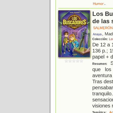
.
Humor
Los Bu
de las 
SALMERÓN,
, Mad
Anaya
Colección:
Lo
De 12 a 
136 p.; 1
papel + d
S
Resumen:
que los
aventura
Tras dest
pensab
tranquil
sensaci
visiones
Ad
Temática: