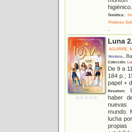
higiénico
In
Temática:
Poderes Sob
.
Luna 2.
AGUIRRE, 
, B
Montena
Colección:
Lu
De 9 a 1
184 p.; 1
papel + d
L
Resumen:
haber de
nuevas 
mundo. M
lucha por
propias