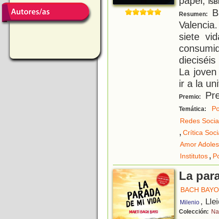
papel;
ISB
Bl
Resumen:
Valencia
siete vi
consumi
dieciséi
La joven 
ir a la u
Pre
Premio:
Po
Temática:
Redes Socia
,
Crítica Soci
Amor Adoles
,
Institutos
P
La par
BACH BAYO
, Lle
Milenio
Colección:
Na