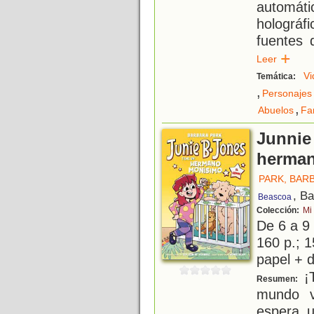
automát
holográf
fuentes 
Leer
Vi
Temática:
,
Personajes 
,
Abuelos
Fa
Junnie
herma
PARK, BAR
, B
Beascoa
Colección:
Mi
De 6 a 9
160 p.; 1
papel + d
¡T
Resumen:
mundo v
espera 