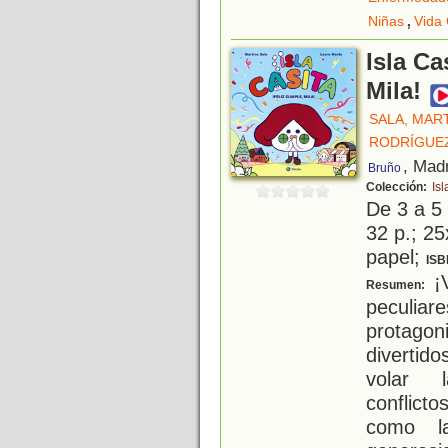
,
Niñas
Vida 
Isla Ca
Mila!
SALA, MAR
RODRÍGUEZ
, Mad
Bruño
Colección:
Isl
De 3 a 5
32 p.; 25
papel;
ISB
¡V
Resumen:
peculiar
protago
divertid
volar l
conflict
como la