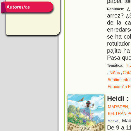
papel;
ISB
¿A
Resumen:
arroz? ¿
de la ca
enredars
se ha co
rotulad
pajita h
Pasa que
H
Temática:
,
,
Niñas
Catá
Sentimiento
Educación E
Heidi :
MARSDEN, 
BELTRÁN P
, Mad
Maeva
De 9 a 1