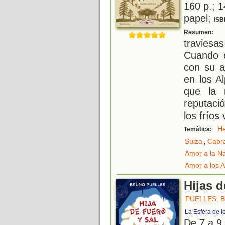
160 p.; 1
papel;
ISB
M
Resumen:
travies
Cuando e
con su a
en los A
que la 
reputaci
los fríos
He
Temática:
,
Suiza
Cabr
Amor a la N
Amor a los 
Hijas d
PUELLES, 
La Esfera de l
De 7 a 9