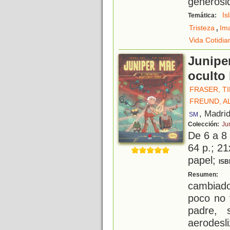
generosi
Is
Temática:
,
Tristeza
Im
Vida Cotidia
Juniper
oculto 
FRASER, T
FREUND, A
, Madri
SM
Colección:
Ju
De 6 a 8
64 p.; 21
papel;
ISB
L
Resumen:
cambiad
poco no 
padre, 
aerodes