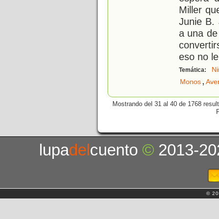
Miller q
Junie B.
a una de
converti
eso no le
Ni
Temática:
,
Monos
Ave
Mostrando del 31 al 40 de 1768 resul
lupa
del
cuento
©
2013-20
© 20