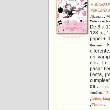
MUNCASTER
PÉREZ-SAU
, M
Alfaguara
Colección:
Is
De 8 a 1
128 p.; 1
papel + d
Is
Resumen:
diferent
un vampi
dos. Lo
pasar ti
fiesta, ¡
cumplea
de
...
Le
Pe
Temática:
,
,
Niñas
Mag
,
.
Fiestas