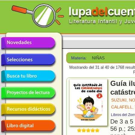
Materia:
NIÑAS
Mostrando del 31 al 40 de 1768 resul
Guía il
catástr
SUZUKI, N
CALAFELL,
Libros del Zor
De 3 a 5
56 p.; 25