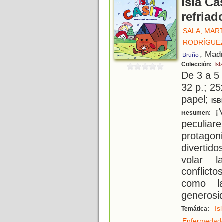
Isla Ca
refriad
SALA, MAR
RODRÍGUEZ
, Mad
Bruño
Colección:
Isl
De 3 a 5
32 p.; 25
papel;
ISB
¡V
Resumen:
peculia
protago
divertid
volar l
conflict
como la
generosi
Is
Temática:
Enfermedad