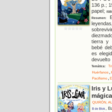
136 p.; 1
papel;
ISB
E
Resumen:
leyenda
sobrevi
diezmado
tierra y
bebé deb
es elegi
devuelto 
Tr
Temática:
,
Huérfanos
,
Pacifismo
E
Iris y 
mágica
QUIRÓN, A
, B
B de Blok