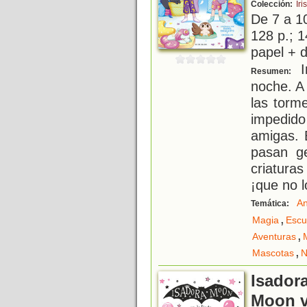
Colección:
Ir
De 7 a 1
128 p.; 1
papel + d
I
Resumen:
noche. A 
las torm
impedid
amigas. 
pasan ge
criatura
¡que no l
An
Temática:
,
Magia
Escu
,
Aventuras
,
Mascotas
N
Isador
Moon v