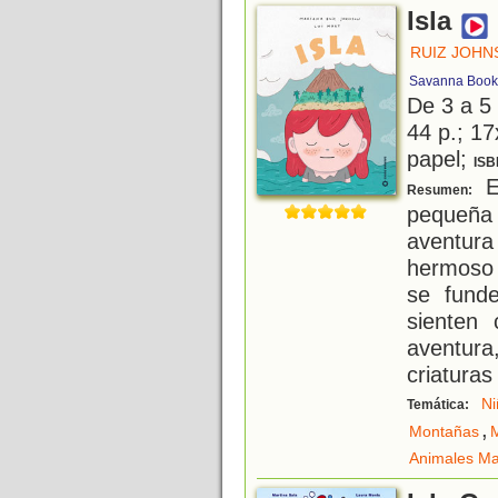
Isla
RUIZ JOHN
Savanna Book
De 3 a 5
44 p.; 17
papel;
ISB
En
Resumen:
pequeña
aventur
hermoso 
se fund
sienten
aventur
criaturas
Ni
Temática:
,
Montañas
Animales Ma