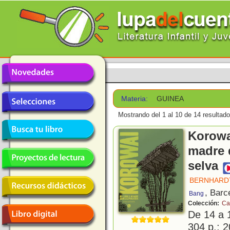
Materia:
GUINEA
Mostrando del 1 al 10 de 14 resultado
Korowai
madre q
selva
BERNHARDT
, Barc
Bang
Colección:
Ca
De 14 a 
304 p.; 2