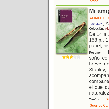
.
África
Mi amig
CLIMENT, 
, Z
Edelvives
Colección:
Al
De 14 a 
158 p.; 1
papel;
ISB
E
Resumen:
soñó con
breve e
Stanley,
acompaña
compañer
el que q
naturalez
Di
Temática:
Guerras Carl