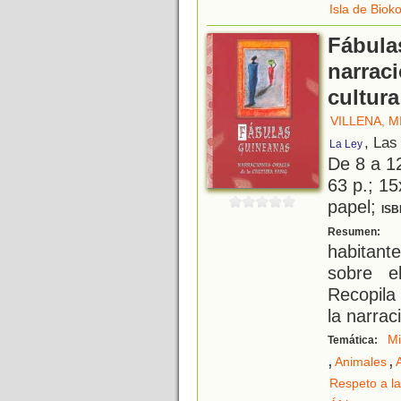
Isla de Biok
Fábula
narraci
cultura
VILLENA, 
, Las
La Ley
De 8 a 1
63 p.; 15
papel;
ISB
D
Resumen:
habitant
sobre e
Recopila 
la narrac
Mi
Temática:
,
,
Animales
Respeto a la