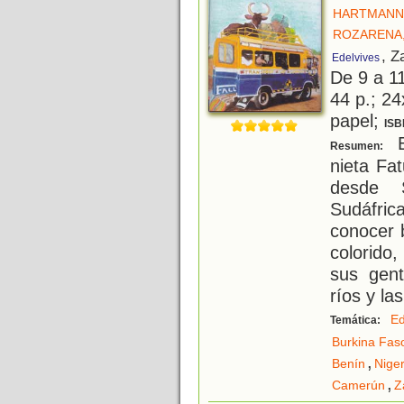
HARTMANN,
ROZARENA,
, Z
Edelvives
De 9 a 1
44 p.; 24
papel;
ISB
E
Resumen:
nieta Fat
desde 
Sudáfrica
conocer b
colorido
sus gent
ríos y las
Ed
Temática:
Burkina Fas
,
Benín
Niger
,
Camerún
Z