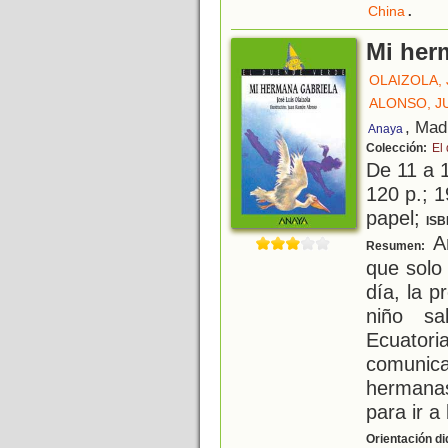
.
China
Mi her
OLAIZOLA, 
ALONSO, J
, Mad
Anaya
Colección:
El
De 11 a 
120 p.; 1
papel;
ISB
An
Resumen:
que solo
día, la p
niño sa
Ecuator
comunica
hermana
para ir a
Orientación di