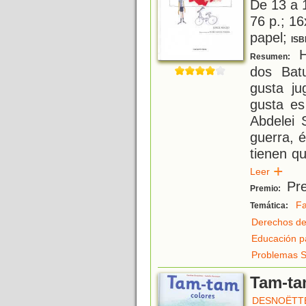
De 13 a 
76 p.; 16
papel;
ISB
Hu
Resumen:
dos Bat
gusta ju
gusta es
Abdelei 
guerra, é
tienen qu
Leer
Pre
Premio:
Fa
Temática:
Derechos de
Educación p
Problemas S
Tam-ta
DESNOËTTE