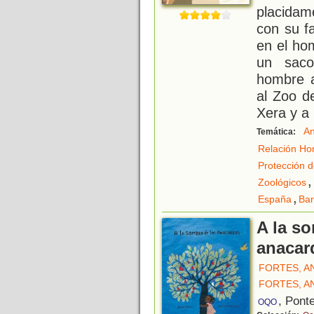
placida
con su f
en el ho
un sac
hombre a
al Zoo de
Xera y a
An
Temática:
Relación Ho
Protección d
,
Zoológicos
,
España
Bar
A la s
anacar
FORTES, A
FORTES, A
, Pont
OQO