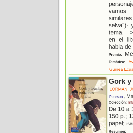
personaje
vamos 
similare
selva")- 
tema. --
en el l
habla de l
Men
Premio:
Av
Temática:
Guinea Ecuat
Gork y
LORMAN, J
, Ma
Pearson
Colección:
Inf
De 10 a 
150 p.; 1
papel;
ISB
G
Resumen: