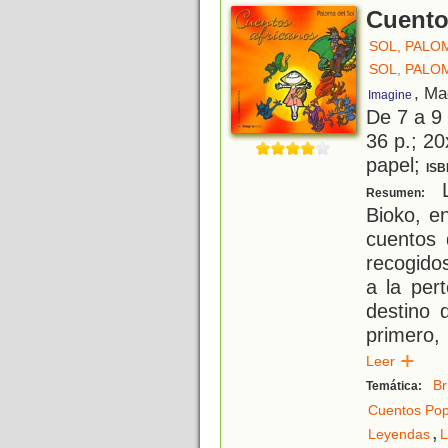
Cuento
SOL, PALO
SOL, PALO
, Ma
Imagine
De 7 a 9
36 p.; 20
papel;
ISB
L
Resumen:
Bioko, e
cuentos 
recogidos
a la per
destino 
primero,
Leer
Br
Temática:
Cuentos Pop
,
Leyendas
L