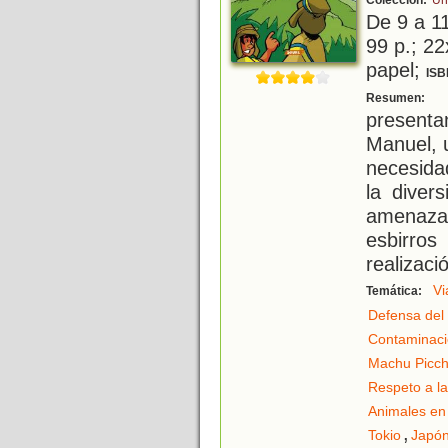
Colección:
Un
De 9 a 1
99 p.; 22
papel;
ISB
B
Resumen:
presenta
Manuel, 
necesida
la diver
amenaza
esbirros
realizaci
Vi
Temática:
Defensa del
Contaminac
Machu Picc
Respeto a la
Animales en 
,
Tokio
Japó