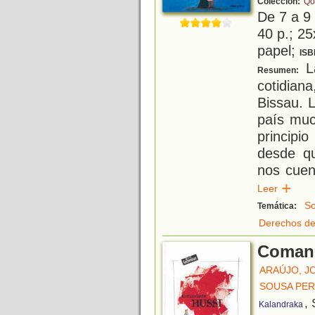
Colección:
Qo
De 7 a 9
40 p.; 25
papel;
ISB
La
Resumen:
cotidian
Bissau. L
país muc
principi
desde qu
nos cuent
Leer
So
Temática:
Derechos de
Comand
ARAÚJO, J
SOUSA PER
, 
Kalandraka