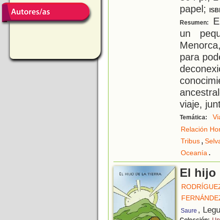
papel;
ISB
El
Resumen:
un pequ
Menorca,
para pode
decone
conocim
ancestra
viaje, ju
Vi
Temática:
Relación Ho
,
Tribus
Selv
.
Oceanía
El hijo 
RODRÍGUEZ
FERNÁNDE
, Legu
Saure