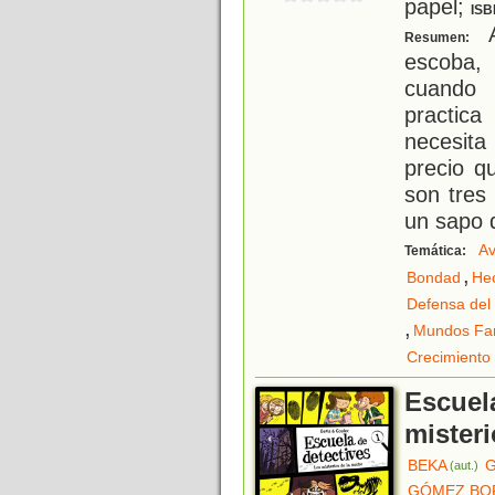
papel;
ISB
A
Resumen:
escoba,
cuando 
practica
necesita
precio q
son tres
un sapo 
Av
Temática:
,
Bondad
He
Defensa del
,
Mundos Fan
Crecimiento
Escuela
misteri
BEKA
G
(aut.)
GÓMEZ BOR