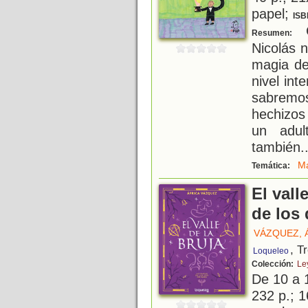
papel;
ISB
C
Resumen:
Nicolás 
magia de
nivel int
sabremos
hechizos
un adul
también
.
M
Temática:
El vall
de los 
VÁZQUEZ, 
, T
Loqueleo
Colección:
Le
De 10 a 
232 p.; 1