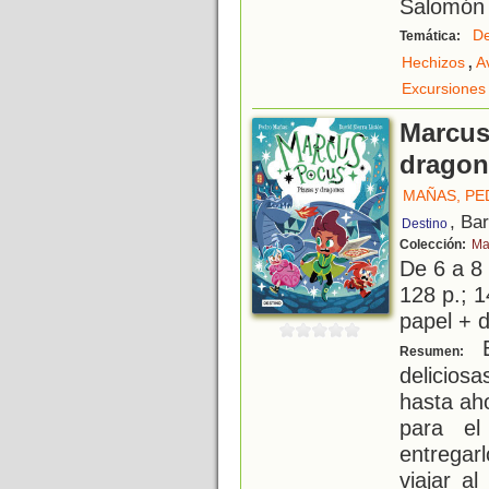
Salomón 
De
Temática:
,
Hechizos
A
Excursiones
Marcus
dragon
MAÑAS, P
, Ba
Destino
Colección:
Ma
De 6 a 8
128 p.; 1
papel + d
E
Resumen:
delicios
hasta ah
para el
entregar
viajar a