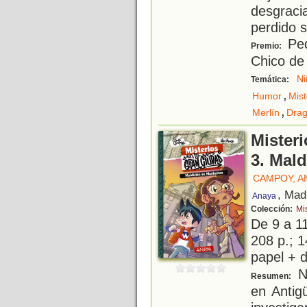
desgrac
perdido s
Ped
Premio:
Chico de 
Ni
Temática:
,
Humor
Mist
,
Merlín
Dra
Misteri
3. Mal
CAMPOY, A
, Mad
Anaya
Colección:
Mi
De 9 a 1
208 p.; 1
papel + d
Nu
Resumen:
en Anti