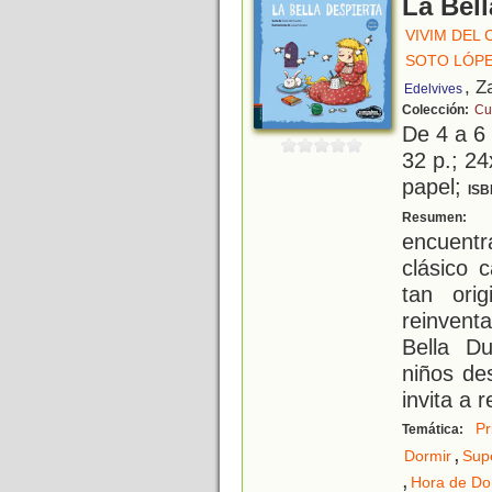
La Bell
VIVIM DEL
SOTO LÓPE
, Z
Edelvives
Colección:
Cu
De 4 a 6
32 p.; 24
papel;
ISB
U
Resumen:
encuent
clásico 
tan ori
reinven
Bella D
niños de
invita a r
Pr
Temática:
,
Dormir
Sup
,
Hora de Do