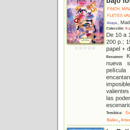
bajo lo
FINCH, MIN
FLETES VA
, Mad
Anaya
Colección:
K-
De 10 a 
200 p.; 1
papel + d
K
Resumen:
nueva s
películ
encanta
imposibl
valiente
las pode
escenario
Es
Temática:
,
Bailes
Arte