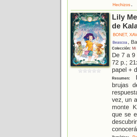
.
Hechizos
Lily Me
de Kal
BONET, XA
, B
Beascoa
Colección:
Mi
De 7 a 9
72 p.; 21
papel + d
D
Resumen:
brujas d
respuest
vez, un 
monte Ka
que se e
descubri
conocer