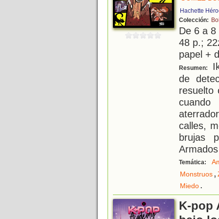
Hachette Héro
Colección:
Bo
De 6 a 8
48 p.; 22
papel + d
Ik
Resumen:
de dete
resuelto
cuando 
aterrado
calles, 
brujas p
Armados 
Am
Temática:
,
Monstruos
.
Miedo
K-pop 