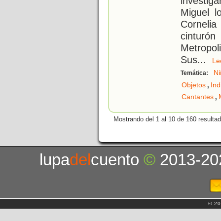
investig
Miguel l
Cornelia
cinturó
Metropo
Sus
...
L
Ni
Temática:
,
Objetos
Ind
,
Cantantes
Mostrando del 1 al 10 de 160 resulta
lupa
del
cuento
©
2013-20
© 20