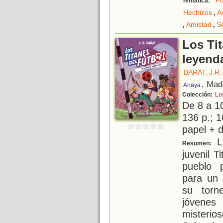
Po
Temática:
,
Hechizos
A
,
,
Amistad
S
Los Tit
leyend
BARAT, J.R.
, Mad
Anaya
Colección:
Lo
De 8 a 1
136 p.; 1
papel + d
La
Resumen:
juvenil T
pueblo 
para un 
su torn
jóvenes
misterio