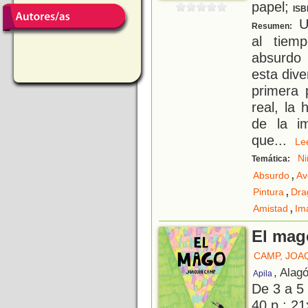
papel;
ISB
U
Resumen:
al tiem
absurdo 
esta dive
primera 
real, la 
de la im
que
...
L
Ni
Temática:
,
Absurdo
Av
,
Pintura
Dra
,
Amistad
Im
El mag
CAMP, JOA
, Alag
Apila
De 3 a 5
40 p.; 21