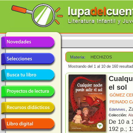
Materia:
HECHIZOS
Mostrando del 1 al 10 de 160 resulta
Cualqu
el sol
GÓMEZ CE
PEINADO C
, Z
Edelvives
Colección:
Al
De 10 a 
192 p.; 1