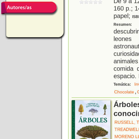
De 9 a 1
160 p.; 1
papel;
ISB
¡
Resumen:
descubri
leones
astrona
curiosid
animales
comida 
espacio. 
In
Temática:
,
Chocolate
Árbole
conoci
RUSSELL, 
TREADWELL
MORENO LL