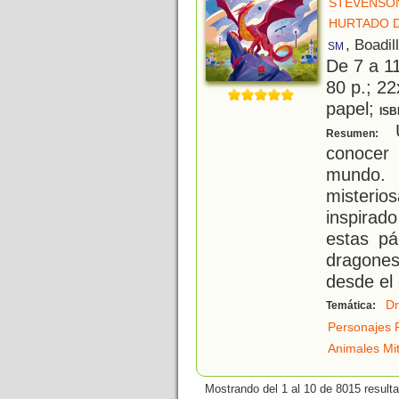
STEVENSON
HURTADO D
, Boadil
SM
De 7 a 1
80 p.; 22
papel;
ISB
U
Resumen:
conocer 
mundo. 
misteri
inspirad
estas pá
dragone
desde el 
D
Temática:
Personajes 
Animales Mit
Mostrando del 1 al 10 de 8015 result