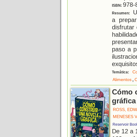
978-
ISBN:
Un
Resumen:
a prepar
disfrutar
habilid
present
paso a p
ilustra
exquisito
C
Temática:
,
Alimentos
C
Cómo c
gráfica
ROSS, ED
MENESES V
Reservoir Boo
De 12 a 