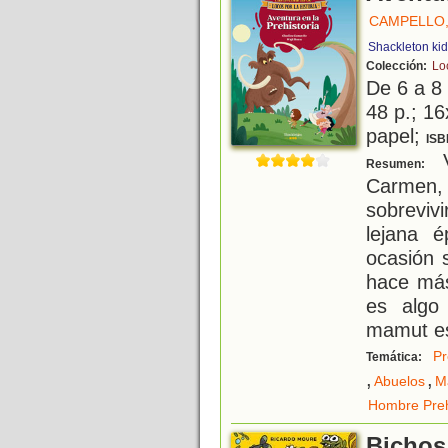
CAMPELLO,
Shackleton ki
Colección:
Loc
De 6 a 8
48 p.; 16
papel;
ISB
V
Resumen:
Carmen,
sobrevivi
lejana 
ocasión 
hace más
es algo
mamut es
Pr
Temática:
,
,
Abuelos
M
Hombre Preh
Bichos