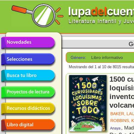
G
Género:
Libro informativo
Mostrando del 1 al 10 de 8015 result
1500 c
loquís
invento
volcane
BAKER, LA
ROBBINS, 
, Mad
Anaya