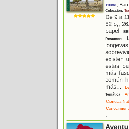
, Bar
Blume
Colección:
Te
De 9 a 1
82 p,; 26
papel;
ISB
L
Resumen:
longev
sobreviv
existen 
estas pá
más fasc
común ha
más
...
L
Ár
Temática:
Ciencias Nat
Conocimient
.
Aventur