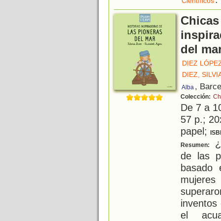
Científicos
Chicas
inspira
del ma
DIEZ LÓPEZ
DIEZ, SILVI
, Barc
Alba
Colección:
Ch
De 7 a 1
57 p.; 20
papel;
ISB
¿T
Resumen:
de las p
basado e
mujeres
superaro
inventos 
el acua