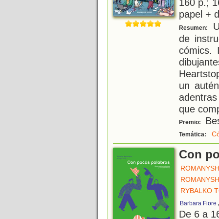
160 p.; 1
papel + d
U
Resumen:
de instr
cómics. 
dibujant
Heartsto
un autén
adentras
que com
Bes
Premio:
C
Temática:
Con po
ROMANYSH
ROMANYSH
RYBALKO 
Barbara Fiore
De 6 a 1