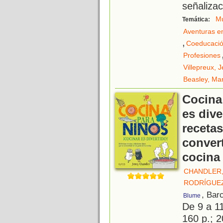
señalizac
Mu
Temática:
Aventuras e
,
Coeducaci
Profesiones
Villepreux, 
Beasley, Mar
Cocina
es dive
recetas
convert
cocina
CHANDLER,
RODRÍGUEZ
, Bar
Blume
De 9 a 1
160 p.; 2