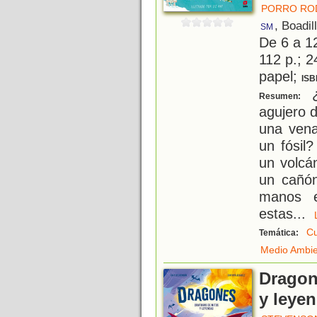
PORRO ROD
, Boadil
SM
De 6 a 1
112 p.; 2
papel;
ISB
¿
Resumen:
agujero 
una vena
un fósil
un volcá
un cañón
manos e
estas
...
Cu
Temática:
Medio Ambi
Dragon
y leye