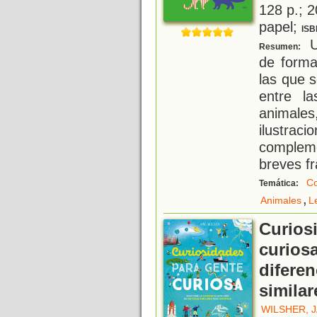
128 p.; 2
papel;
ISB
Un
Resumen:
de forma
las que 
entre l
animal
ilustr
complem
breves f
Co
Temática:
,
Animales
L
Curios
curiosa
difere
similar
WILSHER, 