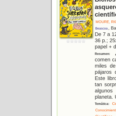
asquer
científ
MOURE, R
, B
Beascoa
De 7 a 1
36 p.; 25
papel + d
¿
Resumen:
comen ca
miles de
pájaros 
Este libr
tan sorp
algunos
planeta. 
Ci
Temática:
Conocimient
.