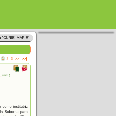
a "CURIE, MARIE"
.
1
2
3
>>
>>|
E
(ilust.)
como institutriz
 la Soborna para