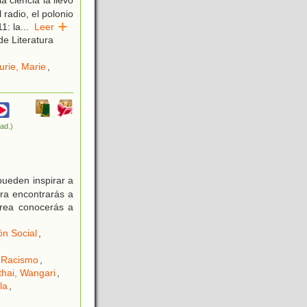
a ciencia la llevó
 radio, el polonio
1: la
...
Leer
e Literatura
urie, Marie
,
rad.)
pueden inspirar a
ra encontrarás a
Crea conocerás a
ón Social
,
Racismo
,
hai, Wangari
,
la
,