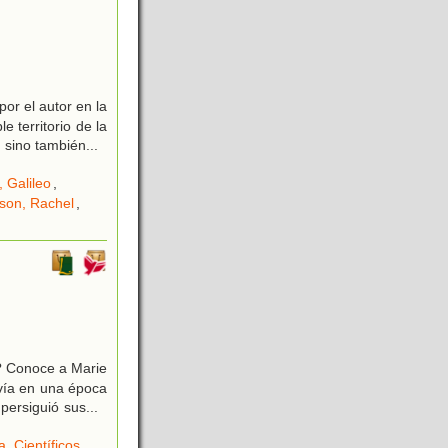
or el autor en la
e territorio de la
a sino también
...
, Galileo
,
son, Rachel
,
d? Conoce a Marie
vía en una época
 persiguió sus
...
a
,
Científicos
,