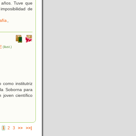
 años. Tuve que
 imposibilidad de
afía
,
E
(ilust.)
como institutriz
 la Soborna para
 joven científico
.
1
2
3
>>
>>|