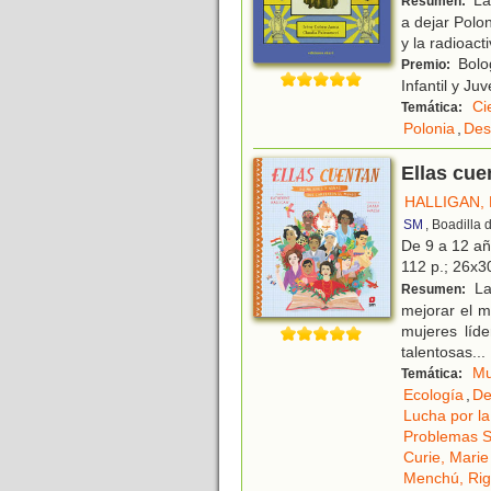
La 
Resumen:
a dejar Polon
y la radioact
Bolog
Premio:
Infantil y J
Ci
Temática:
Polonia
,
Des
Ellas cue
HALLIGAN,
SM
, Boadilla
De 9 a 12 a
112 p.; 26x30
La
Resumen:
mejorar el m
mujeres líd
talentosas
...
Mu
Temática:
Ecología
,
De
Lucha por la
Problemas S
Curie, Marie
Menchú, Rig