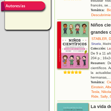
estudiar fís
francés, se
...
Bi
Temática:
Descubrimien
Niños cie
grandes d
STABLER, 
Siruela
, Madr
Colección:
La
De 9 a 11 a
204 p.; 16x24
De
Resumen:
científicos.
la actualid
hermanas,
...
Ci
Temática:
Einstein, Alb
Tesla, Nikola
Ride, Sally
,
La vida de