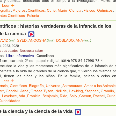
ica y química, dedicando todo el tiempo a la investigación. Pierre, un
Leer
ografía
,
Mujeres
,
Científicos
,
Curie, Marie
,
Ciencia
,
Físicos
,
Químicos
,
tos Científicos
,
Polonia
.
ntíficos : historias verdaderas de la infancia de los
e la cienica
DAVID
SYED, ANOOSHA
DOBLADO, ANA
(aut.)
(ilust.)
(trad.)
id, 2023, 2020
s tres edades. Nos gusta saber
ños.
Libro Informativo
. Castellano.
 cm.; cartoné; 2ª ed.; papel + digital;
978-84-17996-73-4
ISBN:
scubre la vida y los momentos más significativos de la infancia de 
 Acércate a la vida de grandes de la ciencia que, tuvieron los mismos 
ad, tienen los niños y las niñas. En la familia, peleas o celos 
Leer
encia
,
Científicos
,
Biografía
,
Universo
,
Astronautas
,
Amor a los Animale
ert
,
Goodall, Jane
,
Grasse Tyson, Neil de
,
Hawking, Stephen
,
Grandin,
,
Lovelace, Ada
,
Franklin, Benjamin
,
Ride, Sally
,
Carson, Rachel
,
Curie
Curiosidades
.
 la ciencia y la ciencia de la vida