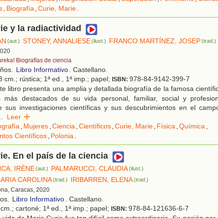
s
,
Biografía
,
Curie, Marie
.
ie y la radiactividad
AN
STONEY, ANNALIESE
FRANCO MARTÍNEZ, JOSEP
(aut.)
(ilust.)
(trad.)
 2020
ureka! Biografías de ciencia
años.
Libro Informativo
. Castellano.
 cm.; rústica; 1ª ed., 1ª imp.; papel;
978-84-9142-399-7
ISBN:
e libro presenta una amplia y detallada biografía de la famosa cientí
s más destacados de su vida personal, familiar, social y profesio
e sus investigaciones científicas y sus descubrimientos en el campo
..
Leer
ografía
,
Mujeres
,
Ciencia
,
Científicos
,
Curie, Marie
,
Física
,
Química
,
tos Científicos
,
Polonia
.
ie. En el país de la ciencia
CA, IRÈNE
PALMARUCCI, CLAUDIA
(aut.)
(ilust.)
ARIA CAROLINA
IRIBARREN, ELENA
(trad.)
(trad.)
ona, Caracas, 2020
ños.
Libro Informativo
. Castellano.
cm.; cartoné; 1ª ed., 1ª imp.; papel;
978-84-121636-6-7
ISBN: