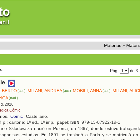
Materias
»
Materi
s.
Pág.
de 3
ie
ALBERTO
MILANI, ANDREA
MOBILI, ANNA
MILANI, ALIC
(aut.)
(aut.)
(aut.)
NCA
(trad.)
id, 2026
rdica Cómic
años.
Cómic
. Castellano.
 p.; cartoné; 1ª ed., 1ª imp.; papel;
979-13-87922-19-1
ISBN:
rie Sklodowska nació en Polonia, en 1867, donde estuvo trabajando 
pagar sus estudios. En 1891 se trasladó a París y se matriculó en