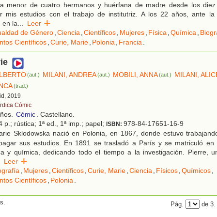
 la menor de cuatro hermanos y huérfana de madre desde los diez
ar mis estudios con el trabajo de institutriz. A los 22 años, ante la
 en la
...
Leer
ualdad de Género
,
Ciencia
,
Científicos
,
Mujeres
,
Física
,
Química
,
Biogr
tos Científicos
,
Curie, Marie
,
Polonia
,
Francia
.
ie
ALBERTO
MILANI, ANDREA
MOBILI, ANNA
MILANI, ALIC
(aut.)
(aut.)
(aut.)
NCA
(trad.)
id, 2019
rdica Cómic
años.
Cómic
. Castellano.
 p.; rústica; 1ª ed., 1ª imp.; papel;
978-84-17651-16-9
ISBN:
rie Sklodowska nació en Polonia, en 1867, donde estuvo trabajando 
pagar sus estudios. En 1891 se trasladó a París y se matriculó en
ica y química, dedicando todo el tiempo a la investigación. Pierre, un
Leer
ografía
,
Mujeres
,
Científicos
,
Curie, Marie
,
Ciencia
,
Físicos
,
Químicos
,
tos Científicos
,
Polonia
.
s.
Pág.
de 3