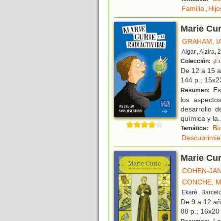
Familia
,
Hijo
Marie Cur
GRAHAM, I
Algar
, Alzira,
Colección:
¡E
De 12 a 15 
144 p.; 15x23
Est
Resumen:
los aspecto
desarrollo d
química y la
.
Bi
Temática:
Descubrimien
Marie Cur
COHEN-JAN
CONCHE, M
Ekaré
, Barcel
De 9 a 12 a
88 p.; 16x20 