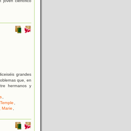
 joven científico
diceiséis grandes
problemas que, en
entre hermanos y
s
,
 Temple
,
, Marie
,