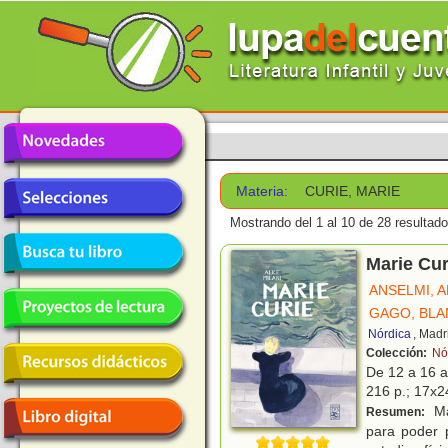
Materia:
CURIE, MARIE
Mostrando del 1 al 10 de 28 resultado
Marie Cur
ANSELMI, 
GAGO, BLA
Nórdica
, Madr
Colección:
Nó
De 12 a 16 
216 p.; 17x24
Ma
Resumen:
para poder 