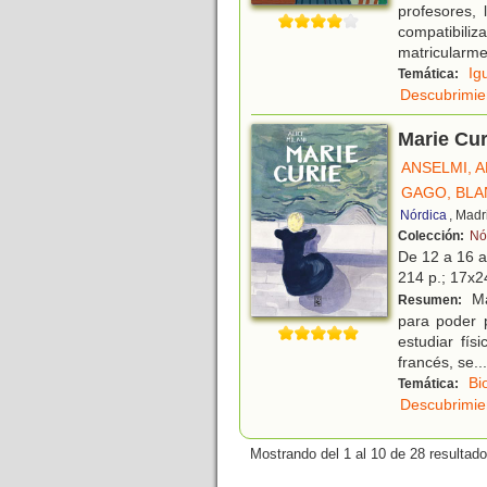
profesores,
compatibiliz
matricularme
Ig
Temática:
Descubrimien
Marie Cur
ANSELMI, 
GAGO, BLA
Nórdica
, Madr
Colección:
Nó
De 12 a 16 
214 p.; 17x24
Ma
Resumen:
para poder 
estudiar fís
francés, se
...
Bi
Temática:
Descubrimien
Mostrando del 1 al 10 de 28 resultado