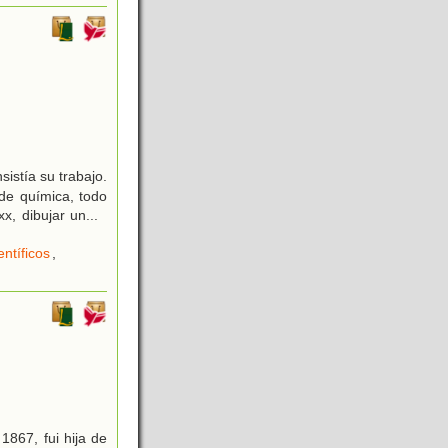
istía su trabajo.
 de química, todo
xx, dibujar un
...
ntíficos
,
867, fui hija de