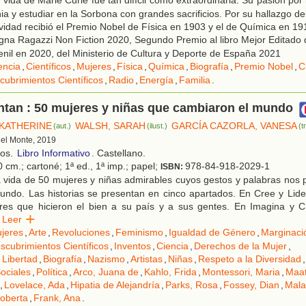
vida de Marie Curie fue tan difícil como extraordinaria. Su pasión por l
ia y estudiar en la Sorbona con grandes sacrificios. Por su hallazgo del
ividad recibió el Premio Nobel de Física en 1903 y el de Química en 191
na Ragazzi Non Fiction 2020, Segundo Premio al libro Mejor Editado d
uvenil en 2020, del Ministerio de Cultura y Deporte de España 2021
encia
,
Científicos
,
Mujeres
,
Física
,
Química
,
Biografía
,
Premio Nobel
,
C
cubrimientos Científicos
,
Radio
,
Energía
,
Familia
.
ntan : 50 mujeres y niñas que cambiaron el mundo
 KATHERINE
WALSH, SARAH
GARCÍA CAZORLA, VANESA
(aut.)
(ilust.)
(t
 del Monte, 2019
ños.
Libro Informativo
. Castellano.
 cm.; cartoné; 1ª ed., 1ª imp.; papel;
978-84-918-2029-1
ISBN:
 vida de 50 mujeres y niñas admirables cuyos gestos y palabras nos 
undo. Las historias se presentan en cinco apartados. En Cree y Lide
eres que hicieron el bien a su país y a sus gentes. En Imagina y 
Leer
jeres
,
Arte
,
Revoluciones
,
Feminismo
,
Igualdad de Género
,
Marginaci
scubrimientos Científicos
,
Inventos
,
Ciencia
,
Derechos de la Mujer
,
 Libertad
,
Biografía
,
Nazismo
,
Artistas
,
Niñas
,
Respeto a la Diversidad
,
ociales
,
Política
,
Arco, Juana de
,
Kahlo, Frida
,
Montessori, Maria
,
Maat
,
Lovelace, Ada
,
Hipatia de Alejandría
,
Parks, Rosa
,
Fossey, Dian
,
Mala
oberta
,
Frank, Ana
.