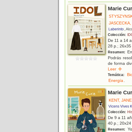
Marie Cur
STYSZYNSK
JASCECKA,
Laberinto
, Al
Colección:
ID
De 11 a 14 
28 p.; 26x35 
En 
Resumen:
Podrás resol
de forma div
Leer
Bi
Temática:
Energía
.
Marie Cur
KENT, JANE
Vicens Vives K
Colección:
Hi
De 9 a 11 a
40 p.; 20x24 
Yo
Resumen: