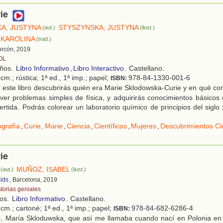
ie
A, JUSTYNA
STYSZYNSKA, JUSTYNA
(aut.)
(ilust.)
 KAROLINA
(trad.)
corcón, 2019
OL
años.
Libro Informativo
,
Libro Interactivo
. Castellano.
cm.; rústica; 1ª ed., 1ª imp.; papel;
978-84-1330-001-6
ISBN:
este libro descubrirás quién era Marie Sklodowska-Curie y en qué cons
ver problemas simples de física, y adquirirás conocimientos básicos
ertida. Podrás colorear un laboratorio químico de principios del siglo 
ografía
,
Curie, Marie
,
Ciencia
,
Científicos
,
Mujeres
,
Descubrimientos Cie
ie
MUÑOZ, ISABEL
(aut.)
(ilust.)
ids
, Barcelona, 2019
storias geniales
ños.
Libro Informativo
. Castellano.
cm.; cartoné; 1ª ed., 1ª imp.; papel;
978-84-682-6286-4
ISBN:
, María Skloduwska, que así me llamaba cuando nací en Polonia en 1