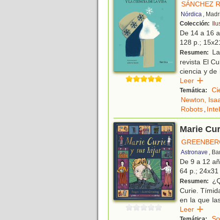
SÁNCHEZ R
Nórdica
, Madr
Colección:
Ilu
De 14 a 16 
128 p.; 15x21
La 
Resumen:
revista El Cu
ciencia y de
Leer
Ci
Temática:
Newton, Isa
Robots
,
Intel
Marie Cur
GREENBER
Astronave
, Ba
De 9 a 12 a
64 p.; 24x31 
¿Qu
Resumen:
Curie. Tímid
en la que la
Leer
So
Temática: