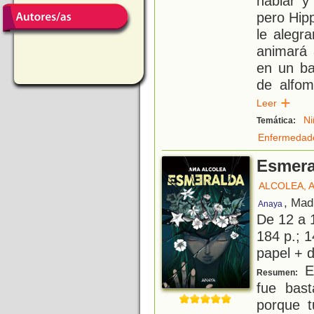
hablar y
pero Hip
le alegr
animará 
en un ba
de alfom
Leer
Ni
Temática:
Enfermedad
Esmera
ALCOLEA, 
, Mad
Anaya
De 12 a 
184 p.; 1
papel + d
El
Resumen:
fue bas
porque t