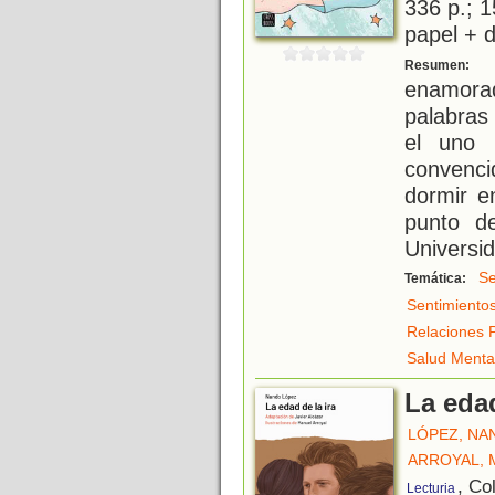
336 p.; 1
papel + d
N
Resumen:
enamorad
palabras
el uno 
convenc
dormir e
punto d
Universi
Se
Temática:
Sentimiento
Relaciones 
Salud Menta
La edad
LÓPEZ, NA
ARROYAL, 
, Co
Lecturia