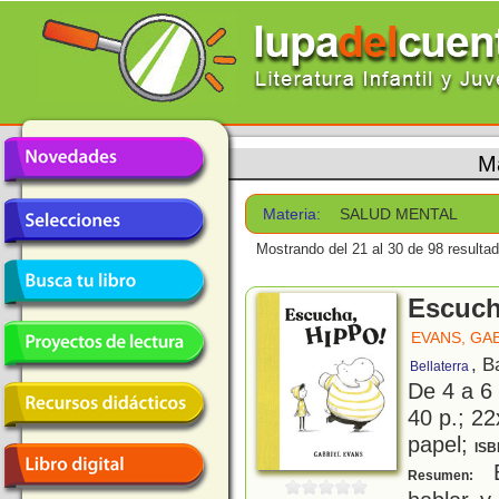
M
Materia:
SALUD MENTAL
Mostrando del 21 al 30 de 98 resulta
Escuch
EVANS, GA
, B
Bellaterra
De 4 a 6
40 p.; 22
papel;
ISB
B
Resumen: