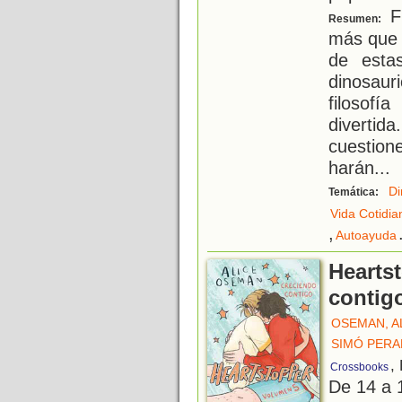
Fi
Resumen:
más que 
de estas
dinosau
filosof
diverti
cuestion
harán
...
Di
Temática:
Vida Cotidia
,
Autoayuda
Hearts
contig
OSEMAN, A
SIMÓ PERA
,
Crossbooks
De 14 a 