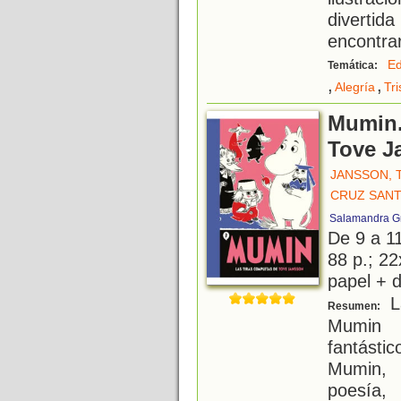
divertid
encontra
Ed
Temática:
,
,
Alegría
Tri
Mumin.
Tove J
JANSSON, 
CRUZ SANT
Salamandra G
De 9 a 1
88 p.; 22
papel + d
La
Resumen:
Mumin y
fantásti
Mumin, 
poesía,