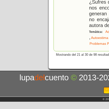
¿Sufres 
nos enco
generan 
no encaj
autora d
Ad
Temática:
,
Autoestima
Problemas P
Mostrando del 21 al 30 de 98 resulta
lupa
del
cuento
©
2013-20
© 20