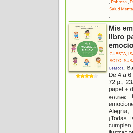
,
,
Pobreza
D
Salud Menta
.
Mis em
libro p
emocio
CUESTA, I
SOTO, SUS
, B
Beascoa
De 4 a 6
72 p.; 23
papel + d
U
Resumen:
emocione
Alegría,
¡Todas 
cumplen
ilustrac