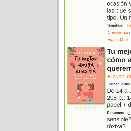
ocasión 
las que 
tipo. Un
Fa
Temática:
Convivencia
Viajes Marít
Tu mejo
cómo a
quererm
BLANCO, C
HarperCollins 
De 14 a 
208 p.; 1
papel + d
¿
Resumen:
sensibl
tóxixa?