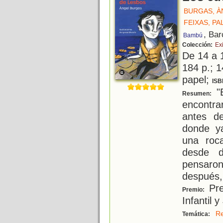
BURGAS, À
FEIXAS, PA
, Bar
Bambú
Colección:
Exi
De 14 a 
184 p.; 1
papel;
ISB
"E
Resumen:
encontra
antes d
donde y
una roc
desde d
pensaron
después,
Pre
Premio:
Infantil y
Re
Temática: