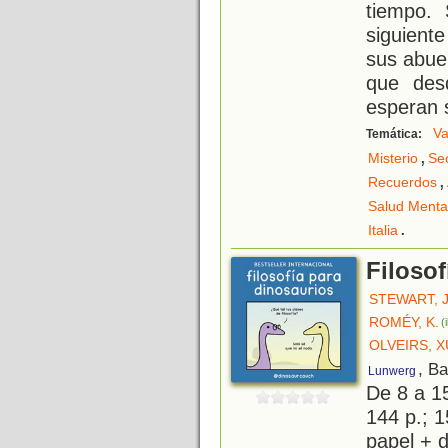
tiempo.
siguient
sus abuelo
que des
esperan 
Va
Temática:
,
Misterio
Se
,
Recuerdos
Salud Menta
.
Italia
Filosof
STEWART, 
ROMÉY, K.
(
OLVEIRS, 
, B
Lunwerg
De 8 a 1
144 p.; 1
papel + d