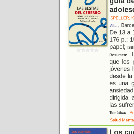
guía d
adoles
SPELLER, 
, Barc
Alba
De 13 a 
176 p.; 1
papel;
ISB
L
Resumen:
que los 
jóvenes 
desde la
es una g
ansieda
dirigida
las sufre
Pr
Temática:
Salud Menta
Los cu