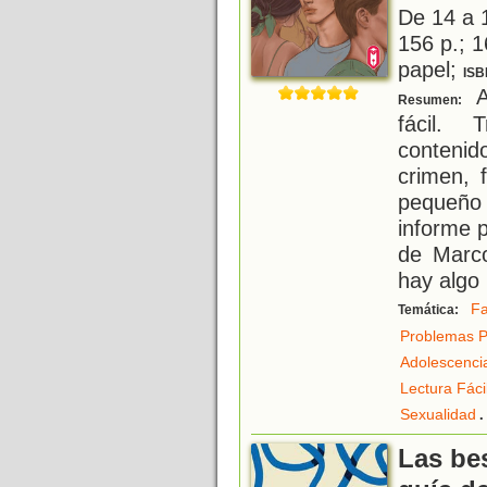
De 14 a 
156 p.; 1
papel;
ISB
A
Resumen:
fácil. 
contenid
crimen,
pequeño
informe p
de Marco
hay algo
Fa
Temática:
Problemas P
Adolescenci
Lectura Fáci
.
Sexualidad
Las bes