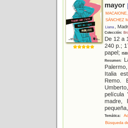
mayor
MACAIONE,
SÁNCHEZ M
, Madr
Liana
Colección:
Br
De 12 a 
240 p.; 1
papel;
ISB
La
Resumen:
Palermo,
Italia e
Remo. E
Umberto,
película
madre, 
pequeña,
Ad
Temática:
Búsqueda de