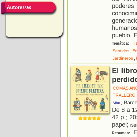
podere
conoci
generac
humanos 
pueblo. 
H
Temática:
,
Sentidos
E
,
Jardineros
El libr
perdid
COMAS AN
TRALLERO 
, Barc
Alba
De 8 a 1
42 p.; 20
papel;
ISB
Es
Resumen: