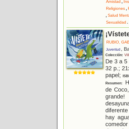
,
Amistad
Ins
,
Religiones
,
Salud Ment
.
Sexualidad
¡Vístet
RUBIO, GA
, B
Juventud
Colección:
Vil
De 3 a 5
32 p.; 21
papel;
ISB
Ho
Resumen:
de Coco,
grande!
desayuna
diferent
hay agua
comedor 