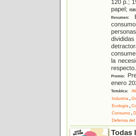
120 p.; 1
papel;
ISB
E
Resumen:
consum
persona
dividid
detracto
consumen
la neces
respecto.
Pre
Premio:
enero 20
Al
Temática:
,
Industria
Gr
,
Ecología
C
,
Consumo
D
Defensa del
Todas 