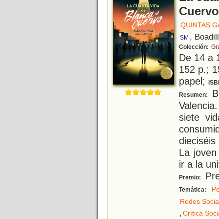
Cuervo
QUINTAS G
, Boadil
SM
Colección:
Gr
De 14 a 
152 p.; 1
papel;
ISB
Bl
Resumen:
Valencia
siete vi
consumi
dieciséi
La joven 
ir a la u
Pre
Premio:
Po
Temática:
Redes Socia
,
Crítica Soci