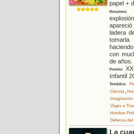
papel + d
T
Resumen:
explosi
apareció
ladera d
tomarla
haciendo
con much
de años.
XXI
Premio:
Infantil 
Pi
Temática:
,
Ciencia
Hu
Imaginación
Viajes a Tra
Hombre Preh
Defensa del
La cuar