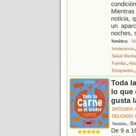
condici
Mientra
noticia, 
un aparc
noches, s
Vi
Temática:
Intolerancia
Salud Menta
,
Familia
Abu
,
Emigrantes
Toda la
lo que 
gusta l
DRÖSSER, 
DELGADO, 
, B
Takatuka
De 9 a 1