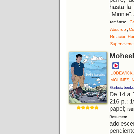
hasta la
"Minnie"
.
C
Temática:
,
Absurdo
Ce
Relación Ho
Supervivenc
Moheeb
LODEWICK,
MOLINES, 
Garbuix books
De 14 a 
216 p.; 1
papel;
ISB
E
Resumen:
adolesc
pendie