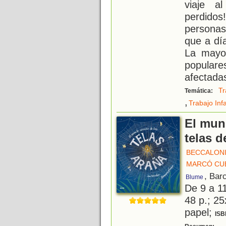
viaje a
perdido
personas
que a dí
La mayo
populare
afectadas
Tr
Temática:
,
Trabajo Infa
El mun
telas d
BECCALONI
MARCÓ CUE
, Bar
Blume
De 9 a 1
48 p.; 25
papel;
ISB
L