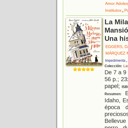
Amor Adoles
,
Institutos
P
La Mil
Mansión
Una his
EGGERS, D
MÁRQUEZ M
Impedimenta
Colección:
La
De 7 a 9
56 p.; 23
papel;
ISB
Es
Resumen:
Idaho, E
época d
precios
Bellevue
perro, d