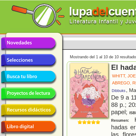
Mostrando del 1 al 10 de 10 resultado
El hada
WHITT, JOE
ABREGO, RI
, Ma
Dibbuks
De 9 a 1
88 p.; 20
papel;
ISB
H
Resumen:
hadas er
las flor