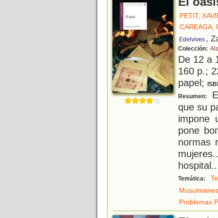
El oasi
PETIT, XAV
CAREAGA, 
, Z
Edelvives
Colección:
Al
De 12 a 
160 p.; 2
papel;
ISB
El
Resumen:
que su pa
impone u
pone bom
normas r
mujeres
hospital..
Te
Temática:
Musulmane
Problemas Po