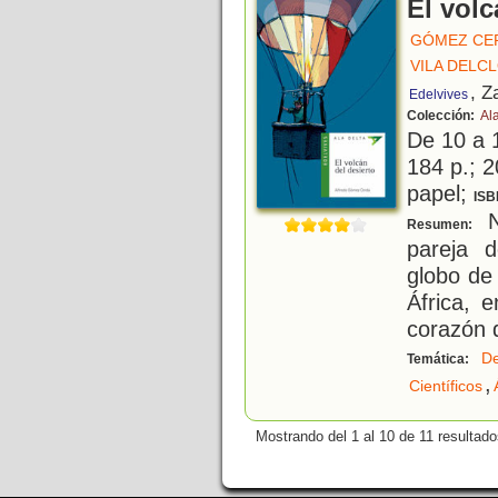
El volc
GÓMEZ CE
VILA DELCL
, Z
Edelvives
Colección:
Al
De 10 a 
184 p.; 2
papel;
ISB
N
Resumen:
pareja d
globo de
África, 
corazón d
De
Temática:
,
Científicos
Mostrando del 1 al 10 de 11 resultado