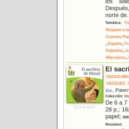
los Bal
Después,
norte de
.
Fa
Temática:
Respeto a la
Cuentos Pop
,
,
España
Fr
,
Palestina
Is
,
Marruecos
El sacr
DAOUD-BRI
VÁZQUEZ, 
, Pater
Ecir
Colección:
Mul
De 6 a 7
28 p.; 16
papel;
ISB
H
Resumen: