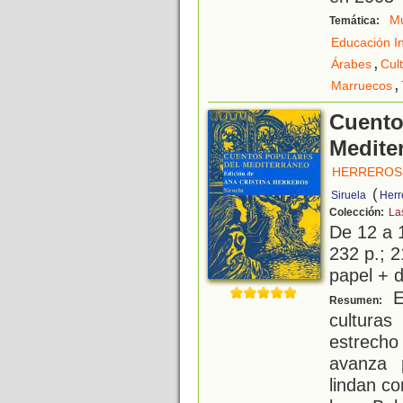
Mú
Temática:
Educación In
,
Árabes
Cul
,
Marruecos
Cuento
Medite
HERREROS,
(
Siruela
Herr
Colección:
La
De 12 a 
232 p.; 2
papel + d
Es
Resumen:
cultura
estrecho
avanza 
lindan co