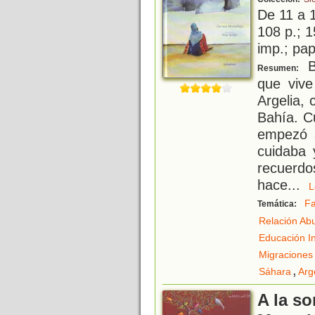
De 11 a 
108 p.; 1
imp.; pa
B
Resumen:
que vive
Argelia,
Bahía. C
empezó 
cuidaba 
recuerdo
hace
...
Fa
Temática:
Relación Ab
Educación In
Migraciones
,
Sáhara
Arg
A la so