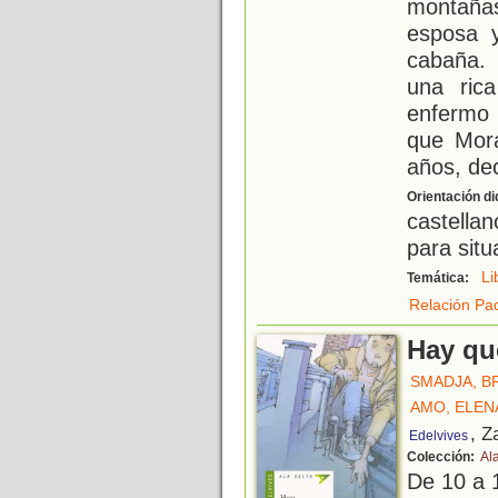
montañas
esposa y
cabaña. 
una ric
enfermo 
que Mora
años, dec
Orientación di
castell
para situ
Li
Temática:
Relación Pad
Hay que
SMADJA, B
AMO, ELEN
, Z
Edelvives
Colección:
Al
De 10 a 