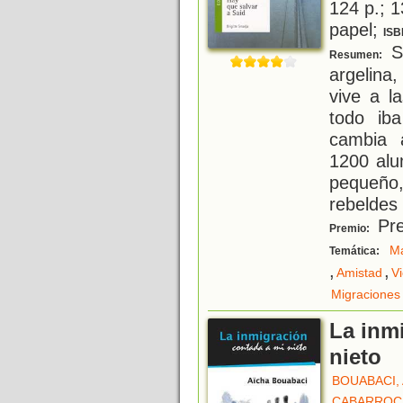
124 p.; 1
papel;
ISB
Sa
Resumen:
argelina
vive a l
todo ib
cambia a
1200 alu
pequeño
rebeldes 
Pre
Premio:
Ma
Temática:
,
,
Amistad
Vi
Migraciones
La inm
nieto
BOUABACI,
CABARROCA