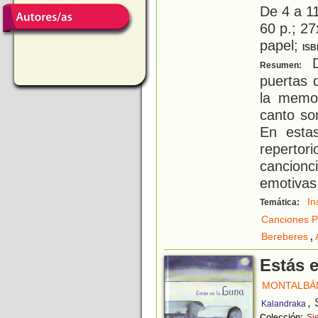
De 4 a 1
60 p.; 27
papel;
ISB
D
Resumen:
puertas 
la memor
canto so
En esta
repert
cancionc
emotivas
In
Temática:
Canciones P
,
Bereberes
Estás e
MONTALBÁ
, 
Kalandraka
Colección:
Si