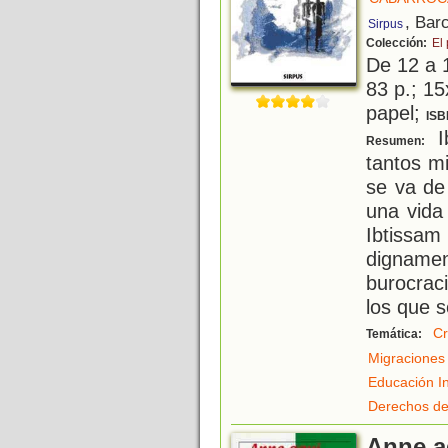
, Bar
Sirpus
Colección:
El
De 12 a 
83 p.; 15
papel;
ISB
I
Resumen:
tantos m
se va de
una vida
Ibtissam
dignam
burocrac
los que s
Cr
Temática:
Migraciones
Educación In
Derechos de
Anne aq