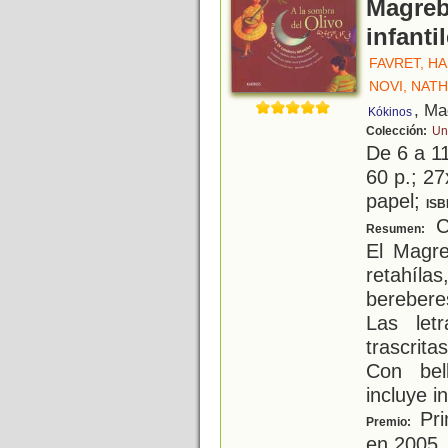
Magreb
infanti
FAVRET, HA
NOVI, NATH
, Ma
Kókinos
Colección:
Un
De 6 a 1
60 p.; 27
papel;
ISB
Co
Resumen:
El Magre
retahíl
berebere
Las let
trascrit
Con bel
incluye i
Pri
Premio:
en 2005