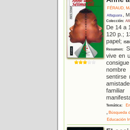
FÉRAUD, M
, M
Alfaguara
Colección:
Al
De 14 a 
120 p.; 1
papel;
ISB
S
Resumen:
vive en 
consigue
nombre 
sentirse 
amistade
famili
manifest
Em
Temática:
,
Búsqueda de
Educación In