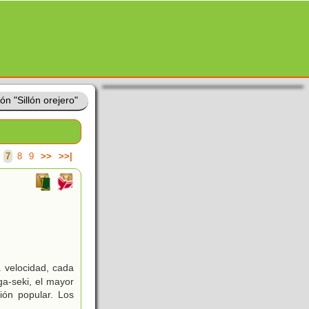
ón "Sillón orejero"
7
8
9
>>
>>|
 velocidad, cada
a-seki, el mayor
ión popular. Los