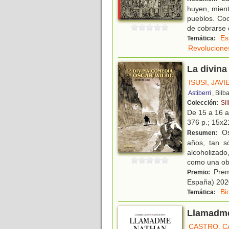
huyen, mien
pueblos. Coo
de cobrarse
Es
Temática:
Revolucione
La divina
ISUSI, JAVI
Astiberri
, Bilb
Colección:
Sil
De 15 a 16 
376 p.; 15x21
Os
Resumen:
años, tan s
alcoholizado,
como una ob
Prem
Premio:
España) 202
Bi
Temática:
Llamadm
CASTRO, C