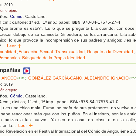
ao, 2019
lón orejero
años.
Cómic
. Castellano.
 cm.; cartoné; 1ª ed., 1ª imp.; papel;
978-84-17575-27-4
ISBN:
Qué broma es ésta?". Es lo que se pregunta Lila cuando, con doce
recer debajo de su camiseta. Si pudiera, se los arrancaría. Lila sa
ico, lo que provoca la incomprensión de sus padres y amigos: ¿es l
?
...
Leer
xualidad
,
Educación Sexual
,
Transexualidad
,
Respeto a la Diversidad
,
Personales
,
Búsqueda de la Propia Identidad
.
mpañías
ANCCO
GONZÁLEZ GARCÍA-CANO, ALEJANDRO IGNACIO
(ilust.)
(trad
ao, 2019
lón orejero
años.
Cómic
. Castellano.
 cm.; rústica; 1ª ed., 1ª imp.; papel;
978-84-17575-41-0
ISBN:
ju es una chica mala. Fuma, se mofa de sus profesores, no vuelve a 
sabe reaccionar más que con los puños. En el instituto, son las ant
n palizas a las nuevas. Ya sea en casa, en clase o en la calle,
 en la
...
Leer
o Revelación en el Festival Internacional del Cómic de Angoulême 20