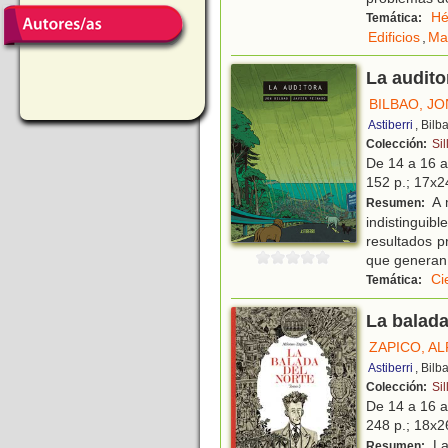
Hé
Temática:
Edificios
,
Ma
La audito
BILBAO, JO
Astiberri
, Bilb
Colección:
Sil
De 14 a 16 
152 p.; 17x24
A 
Resumen:
indistinguib
resultados p
que generan
Ci
Temática:
La balada
ZAPICO, A
Astiberri
, Bilb
Colección:
Sil
De 14 a 16 
248 p.; 18x26
La
Resumen: