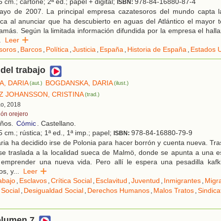
 cm.; cartoné; 2ª ed.; papel + digital;
978-84-16880-87-4
ISBN:
yo de 2007. La principal empresa cazatesoros del mundo capta la
ica al anunciar que ha descubierto en aguas del Atlántico el mayor 
amás. Según la limitada información difundida por la empresa el hal
.
Leer
soros
,
Barcos
,
Política
,
Justicia
,
España
,
Historia de España
,
Estados 
del trabajo
, DARIA
BOGDANSKA, DARIA
(aut.)
(ilust.)
 JOHANSSON, CRISTINA
(trad.)
ao, 2018
lón orejero
años.
Cómic
. Castellano.
 cm.; rústica; 1ª ed., 1ª imp.; papel;
978-84-16880-79-9
ISBN:
ria ha decidido irse de Polonia para hacer borrón y cuenta nueva. T
se traslada a la localidad sueca de Malmö, donde se apunta a una e
 emprender una nueva vida. Pero allí le espera una pesadilla kafk
os, y
...
Leer
abajo
,
Esclavos
,
Crítica Social
,
Esclavitud
,
Juventud
,
Inmigrantes
,
Migr
Social
,
Desigualdad Social
,
Derechos Humanos
,
Malos Tratos
,
Sindica
olumen 7