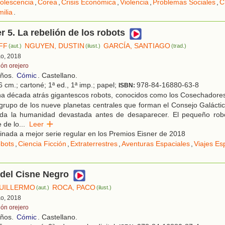
olescencia
,
Corea
,
Crisis Económica
,
Violencia
,
Problemas Sociales
,
C
ilia
.
 5. La rebelión de los robots
FF
NGUYEN, DUSTIN
GARCÍA, SANTIAGO
(aut.)
(ilust.)
(trad.)
ao, 2018
lón orejero
años.
Cómic
. Castellano.
 cm.; cartoné; 1ª ed., 1ª imp.; papel;
978-84-16880-63-8
ISBN:
a década atrás gigantescos robots, conocidos como los Cosechadores
l grupo de los nueve planetas centrales que forman el Consejo Galáct
oda la humanidad devastada antes de desaparecer. El pequeño rob
e de lo
...
Leer
ada a mejor serie regular en los Premios Eisner de 2018
bots
,
Ciencia Ficción
,
Extraterrestres
,
Aventuras Espaciales
,
Viajes Es
 del Cisne Negro
UILLERMO
ROCA, PACO
(aut.)
(ilust.)
ao, 2018
lón orejero
años.
Cómic
. Castellano.