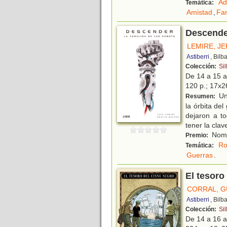
Ad
Temática:
Amistad
,
Fam
Descender
LEMIRE, JE
Astiberri
, Bilb
Colección:
Sil
De 14 a 15 
120 p.; 17x26
Un
Resumen:
la órbita de
dejaron a t
tener la clav
Nomin
Premio:
Ro
Temática:
Guerras
.
El tesoro
CORRAL, G
Astiberri
, Bilb
Colección:
Sil
De 14 a 16 