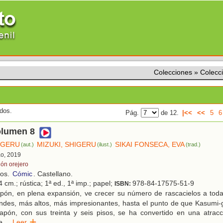
Colecciones
»
Colecci
ados.
Pág.
de 12.
|<<
<<
5
6
olumen 8
HIGERU
MIZUKI, SHIGERU
SIKAI FONSECA, EVA
(aut.)
(ilust.)
(trad.)
ao, 2019
lón orejero
ños.
Cómic
. Castellano.
 cm.; rústica; 1ª ed., 1ª imp.; papel;
978-84-17575-51-9
ISBN:
pón, en plena expansión, ve crecer su número de rascacielos a toda
des, más altos, más impresionantes, hasta el punto de que Kasumi-g
Japón, con sus treinta y seis pisos, se ha convertido en una atracc
e
...
Leer