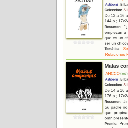
Astiberri
, Bilb
Colección:
Sil
De 13 a 16 
144 p.; 17x24
"¿
Resumen:
empiezan a c
que es un ch
ser un chico
Se
Temática:
Relaciones 
Malas co
ANCCO
(aut.)
Astiberri
, Bilb
Colección:
Sil
De 14 a 16 
176 p.; 17x24
Jin
Resumen:
Su padre no 
que propina
omnipresente
Premi
Premio: