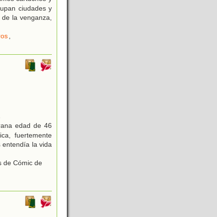
cupan ciudades y
 de la venganza,
ros
,
1
prana edad de 46
ica, fuertemente
s entendía la vida
s de Cómic de