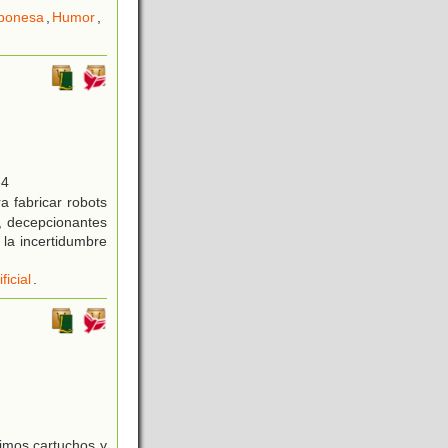
aponesa
,
Humor
,
-4
a fabricar robots
e, decepcionantes
la incertidumbre
ficial
.
timos cartuchos y