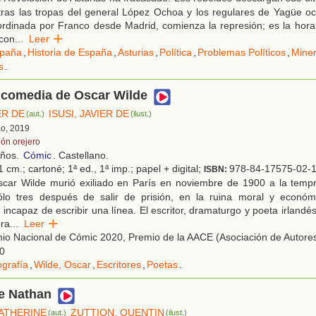
tras las tropas del general López Ochoa y los regulares de Yagüe o
rdinada por Franco desde Madrid, comienza la represión; es la hora
 con
...
Leer
paña
,
Historia de España
,
Asturias
,
Política
,
Problemas Políticos
,
Mine
s
.
 comedia de Oscar Wilde
ER DE
ISUSI, JAVIER DE
(aut.)
(ilust.)
ao, 2019
lón orejero
años.
Cómic
. Castellano.
 cm.; cartoné; 1ª ed., 1ª imp.; papel + digital;
978-84-17575-02-
ISBN:
car Wilde murió exiliado en París en noviembre de 1900 a la tem
ólo tres después de salir de prisión, en la ruina moral y económ
 incapaz de escribir una línea. El escritor, dramaturgo y poeta irlandé
ra
...
Leer
io Nacional de Cómic 2020, Premio de la AACE (Asociación de Autore
0
ografía
,
Wilde, Oscar
,
Escritores
,
Poetas
.
e Nathan
ATHERINE
ZUTTION, QUENTIN
(aut.)
(ilust.)