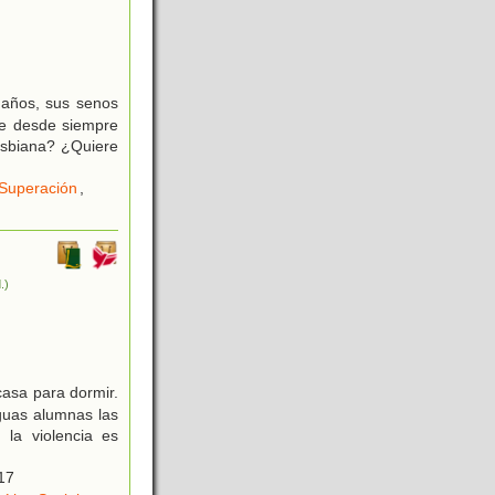
 años, sus senos
be desde siempre
esbiana? ¿Quiere
Superación
,
.)
casa para dormir.
iguas alumnas las
 la violencia es
17