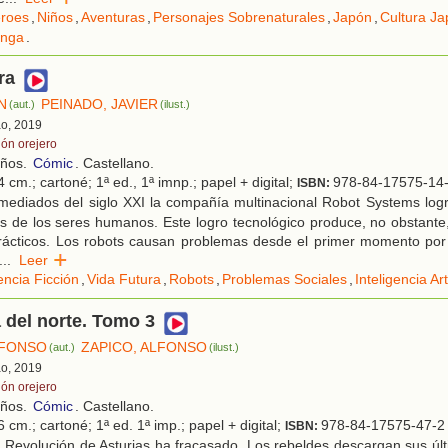
roes
,
Niños
,
Aventuras
,
Personajes Sobrenaturales
,
Japón
,
Cultura J
nga
.
ra
N
PEINADO, JAVIER
(aut.)
(ilust.)
ao, 2019
lón orejero
años.
Cómic
. Castellano.
 cm.; cartoné; 1ª ed., 1ª imnp.; papel + digital;
978-84-17575-14
ISBN:
mediados del siglo XXI la compañía multinacional Robot Systems logr
les de los seres humanos. Este logro tecnológico produce, no obstant
rácticos. Los robots causan problemas desde el primer momento por 
...
Leer
encia Ficción
,
Vida Futura
,
Robots
,
Problemas Sociales
,
Inteligencia Arti
 del norte. Tomo 3
LFONSO
ZAPICO, ALFONSO
(aut.)
(ilust.)
ao, 2019
lón orejero
años.
Cómic
. Castellano.
 cm.; cartoné; 1ª ed. 1ª imp.; papel + digital;
978-84-17575-47-2
ISBN:
 Revolución de Asturias ha fracasado. Los rebeldes descargan sus úl