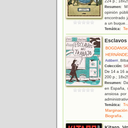
224 p.; 18x25
Ma
Resumen:
opinión públ
encontrado j
a un buque
..
Te
Temática:
Esclavos 
BOGDANSKA
HERNÁNDEZ
Astiberri
, Bilb
Colección:
Sil
De 14 a 16 
200 p.; 18x25
Da
Resumen:
en España, 
ansiosa por
administrativ
Tr
Temática:
Marginación 
Biografía
.
Kitaro. V