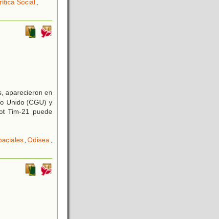
rítica Social
,
, aparecieron en
ico Unido (CGU) y
ot Tim-21 puede
paciales
,
Odisea
,