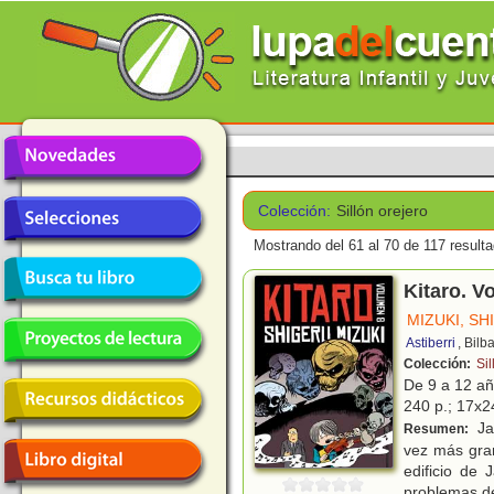
Colección:
Sillón orejero
Mostrando del 61 al 70 de 117 result
Kitaro. V
MIZUKI, S
Astiberri
, Bilb
Colección:
Sil
De 9 a 12 a
240 p.; 17x24
Ja
Resumen:
vez más gran
edificio de 
problemas d