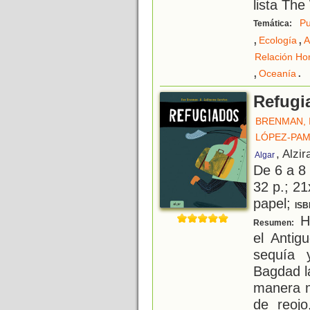
lista Th
Pu
Temática:
,
,
Ecología
A
Relación Ho
,
.
Oceanía
Refugi
BRENMAN, 
LÓPEZ-PAM
, Alzir
Algar
De 6 a 8
32 p.; 21
papel;
ISB
H
Resumen:
el Antig
sequía 
Bagdad l
manera m
de reojo