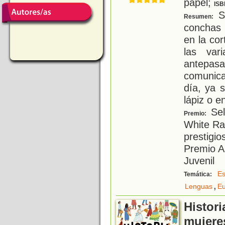
papel;
ISB
Si
Resumen:
conchas 
en la co
las var
antepasa
comunica
día, ya 
lápiz o en
Sel
Premio:
White Ra
prestigio
Premio Al
Juvenil
Es
Temática:
,
Lenguas
E
Histori
mujere