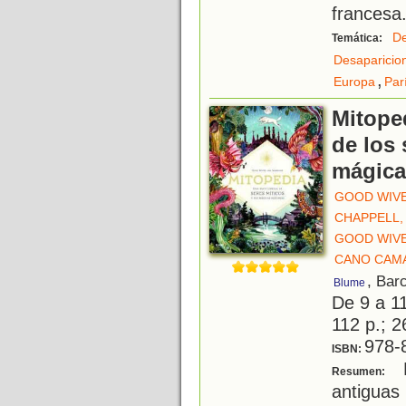
francesa.
De
Temática:
Desaparicio
,
Europa
Par
Mitope
de los 
mágica
GOOD WIV
CHAPPELL,
GOOD WIV
CANO CAM
, Bar
Blume
De 9 a 1
112 p.; 2
978-
ISBN:
L
Resumen:
antiguas 