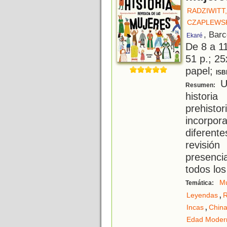
RADZIWITT
CZAPLEWSK
, Bar
Ekaré
De 8 a 1
51 p.; 25
papel;
ISB
Un
Resumen:
histori
prehist
incorpor
diferent
revisió
presenci
todos lo
Mu
Temática:
,
Leyendas
R
,
Incas
Chin
Edad Moder