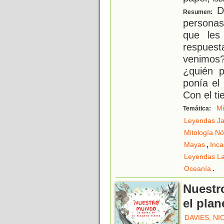
De
Resumen:
persona
que les
respues
venimos
¿quién p
ponía el
Con el t
Mi
Temática:
Leyendas J
Mitología Nó
,
Mayas
Inca
Leyendas La
.
Oceanía
Nuestr
el plan
DAVIES, NI