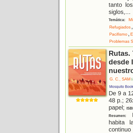
tanto lo
siglos,
...
Mi
Temática:
,
Refugiados
,
Pacifismo
E
Problemas S
Rutas. 
desde 
nuestr
G. C., SAM
(
Mosquito Book
De 9 a 1
48 p.; 26
papel;
ISB
D
Resumen:
habita 
continuo