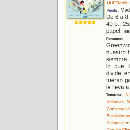
HUFFMAN,
, Mad
Pípala
De 6 a 8
40 p.; 25
papel;
ISB
E
Resumen:
Greenwic
nuestro 
siempre 
lo que 
divide e
fueran g
le lleva a
Ni
Temática:
,
Animales
S
Conservació
Ecosistemas
Animales en 
Cambio Clim