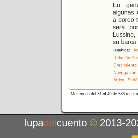
En gene
algunas 
a bordo 
será po
Lussino,
su barca 
Ad
Temática:
Relación Pad
Crecimiento
Navegación
,
África
Sudáf
Mostrando del 31 al 40 de 583 result
lupa
del
cuento
©
2013-20