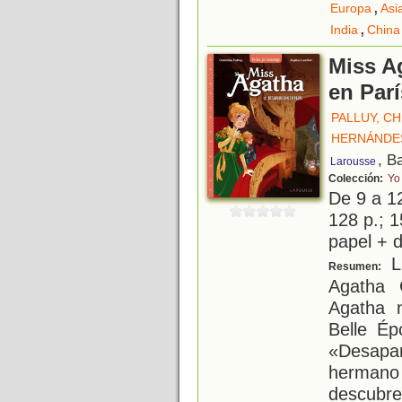
,
Europa
Asi
,
India
China
Miss A
en Parí
PALLUY, CH
HERNÁNDES
, B
Larousse
Colección:
Yo 
De 9 a 1
128 p.; 1
papel + d
Li
Resumen:
Agatha 
Agatha 
Belle É
«Desapa
herman
descubr