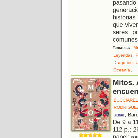
pasando 
generaci
historia
que vive
seres p
comunes
Mi
Temática:
,
Leyendas
F
,
Dragones
U
.
Oceanía
Mitos. 
encuen
BUCCIAREL
RODRÍGUEZ
, Bar
Blume
De 9 a 1
112 p.; 2
papel;
ISB