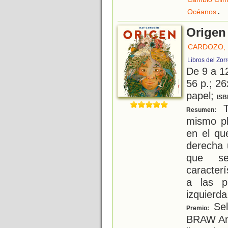
.
Océanos
Origen
CARDOZO, 
Libros del Zor
De 9 a 1
56 p.; 26
papel;
ISB
T
Resumen:
mismo pl
en el qu
derecha 
que se 
caracterí
a las p
izquierda
Sel
Premio:
BRAW Ama