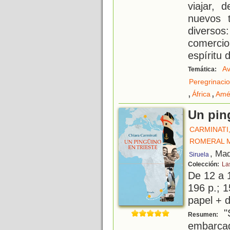
viajar, 
nuevos t
diversos
comerci
espíritu 
Av
Temática:
Peregrinaci
,
,
África
Amé
Un pin
CARMINATI
ROMERAL 
, Mad
Siruela
Colección:
La
De 12 a 
196 p.; 1
papel + d
"S
Resumen:
embarcad