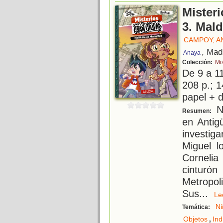
Misteri
3. Mal
CAMPOY, A
, Mad
Anaya
Colección:
Mi
De 9 a 1
208 p.; 1
papel + d
Nu
Resumen:
en Anti
investig
Miguel l
Cornelia
cinturó
Metropo
Sus
...
L
Ni
Temática:
,
Objetos
Ind