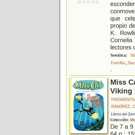
esconder
conmoved
que cele
propio d
K. Rowli
Cornelia
lectores 
Ni
Temática:
,
Familia
Sec
.
Miss Ca
Viking
FROMENTAL
RAMÍREZ, 
Libros del Zor
Colección:
Mi
De 7 a 9
64 p.; 15