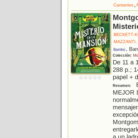
,
Cantantes
Montg
Mister
BECKETT-K
MAZZANTI,
, Bar
Bambú
Colección:
Mo
De 11 a 
288 p.; 1
papel + d
B
Resumen:
MEJOR 
normal
mensaje
excepció
Montgome
entregarl
a un ladr