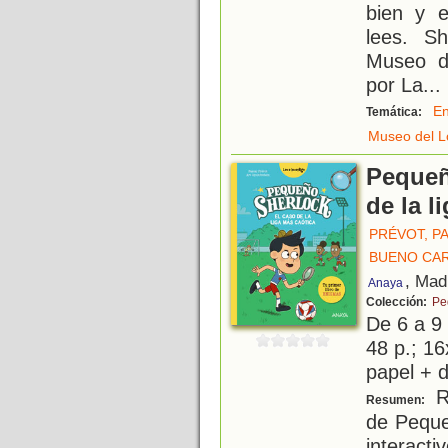
bien y e
lees. S
Museo d
por La
...
E
Temática:
Museo del L
Pequeñ
de la l
PRÉVOT, P
BUENO CA
, Mad
Anaya
Colección:
Pe
De 6 a 9
48 p.; 16
papel + d
R
Resumen:
de Peque
interact