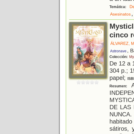
De
Temática:
,
Asesinatos
Mysticl
cinco r
ÁLVAREZ, 
, 
Astronave
Colección:
My
De 12 a 
304 p.; 1
papel;
ISB
A
Resumen:
INDEP
MYSTIC
DE LAS
NUNCA. 
habitad
sátiros,