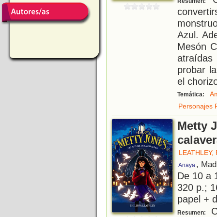
Resumen:
convert
monstru
Azul. Ad
Mesón Ch
atraídas
probar la
el choriz
Am
Temática:
Personajes 
Metty J
calave
LEATHLEY, 
, Mad
Anaya
De 10 a 
320 p.; 1
papel + d
Cu
Resumen: