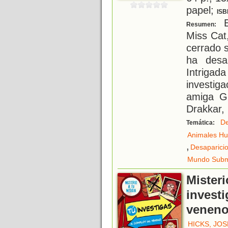
papel;
ISB
E
Resumen:
Miss Cat
cerrado s
ha desa
Intrigad
investig
amiga Gr
Drakkar,
De
Temática:
Animales H
,
Desaparici
Mundo Subm
Misteri
investi
venen
HICKS, JO