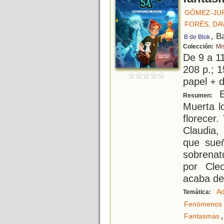
GÓMEZ-JUR
FORÉS, DAV
, B
B de Blok
Colección:
Mis
De 9 a 1
208 p.; 1
papel + d
E
Resumen:
Muerta l
florecer
Claudia,
que sueñ
sobrenat
por Cle
acaba de
Ad
Temática:
Fenómenos 
,
Fantasmas