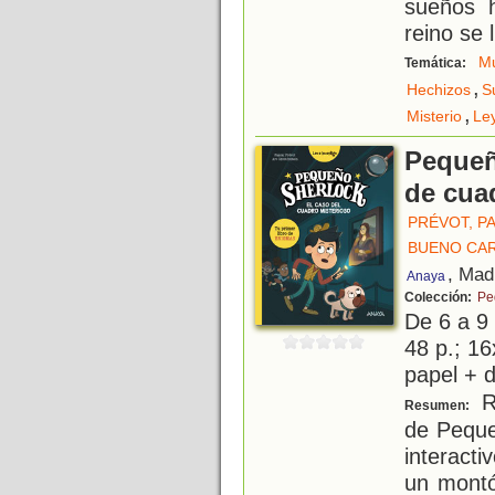
sueños 
reino se 
Mu
Temática:
,
Hechizos
S
,
Misterio
Le
Pequeñ
de cua
PRÉVOT, P
BUENO CA
, Mad
Anaya
Colección:
Pe
De 6 a 9
48 p.; 16
papel + d
R
Resumen:
de Peque
interact
un montó