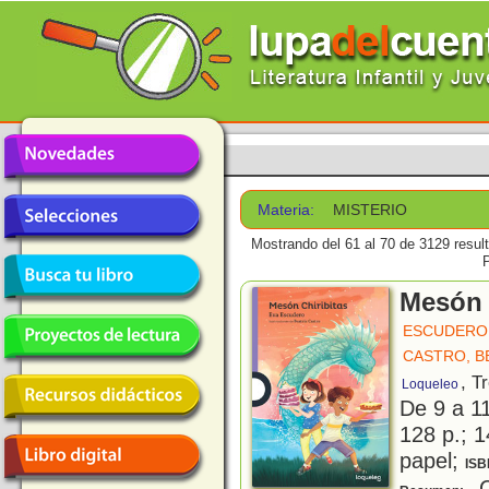
Materia:
MISTERIO
Mostrando del 61 al 70 de 3129 resul
Mesón 
ESCUDERO 
CASTRO, B
, T
Loqueleo
De 9 a 1
128 p.; 1
papel;
ISB
C