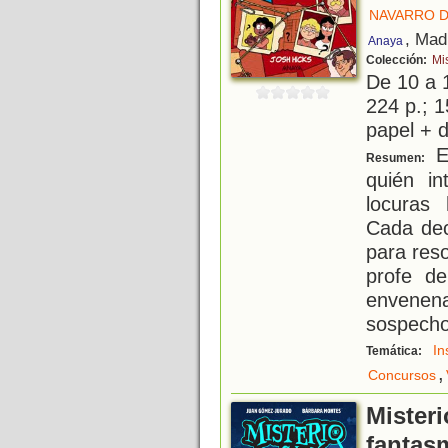
NAVARRO D
, Mad
Anaya
Colección:
Mi
De 10 a 
224 p.; 1
papel + d
En
Resumen:
quién in
locuras
Cada dec
para reso
profe de
envene
sospecho
In
Temática:
,
Concursos
Misteri
fantas