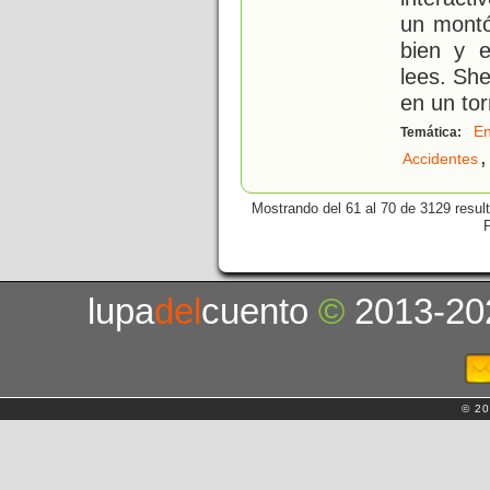
un montó
bien y e
lees. She
en un tor
E
Temática:
,
Accidentes
Mostrando del 61 al 70 de 3129 resul
lupa
del
cuento
©
2013-20
© 20